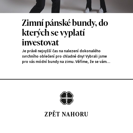
Zimní pánské bundy, do
kterých se vyplatí
investovat
Je právě nejvyšší čas na nalezení dokonalého
svrchního oblečení pro chladné dny! Vybrali jsme
pro vás módní bundy na zimu. Věříme, že se vám
bude líbit alespoň jeden z našich čtyř návrhů, při
kterých oceníte nejen designový střih, ale také
pohodlnost daného modelu.
ZPĚT NAHORU