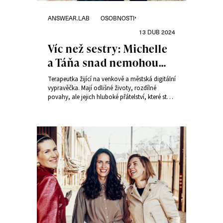
Rubriky:
Publikováno:
,
ANSWEAR.LAB
OSOBNOSTI
13 DUB 2024
Víc než sestry: Michelle
a Táňa snad nemohou
být odlišnější, přesto
Terapeutka žijící na venkově a městská digitální
v sobě našly životní
vypravěčka. Mají odlišné životy, rozdílné
povahy, ale jejich hluboké přátelství, které stojí
přítelkyně
na laskavosti, empatii a otevřenosti, trvá už
sedm let. Michelle Losekoot a Táňa Brodská
oblékly kolekci Sisterhood Treasure od
Answear.LAB a prozradily pro magazín Heroine,
co pro ně znamená sisterhood.