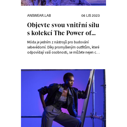
Rubriky:
Publikováno:
ANSWEAR.LAB
06 LIS 2023
Objevte svou vnitřní sílu
s kolekcí The Power of
Woman
Móda je jedním z nástrojů pro budování
sebevědomí. Díky promyšleným outfitům, které
odpovídají vaší osobnosti, se můžete nejen cítit
skvěle, ale také objevit svou vnitřní ženskou
sílu. Chcete vypadat vždy krásně a
sebevědomě? Vyberte si z kolekce The Power of
Woman od Answear.LAB. Vybrali jsme pro vás
několik stylových outfitů, kterými se můžete
inspirovat při hledání toho pravého právě pro
vás.