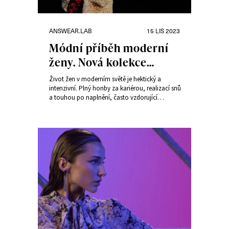
Rubriky:
Publikováno:
ANSWEAR.LAB
15 LIS 2023
Módní příběh moderní
ženy. Nová kolekce
Focused and Fabulous
Život žen v moderním světě je hektický a
od značky Answear.LAB
intenzivní. Plný honby za kariérou, realizací snů
a touhou po naplnění, často vzdorující
očekáváním společnosti. Nová kolekce
Focused and Fabulous od Answear.LAB má
upozornit na to, že každá žena potřebuje ve
svém životě chvíli, kdy se může zastavit,
naslouchat svému vnitřnímu hlasu a věnovat se
jen svým potřebám, včetně těch módních.