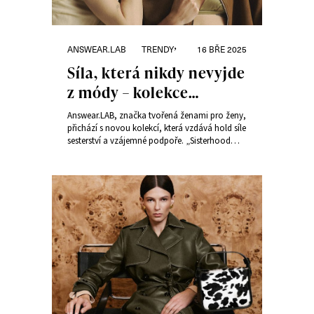
Rubriky:
Publikováno:
,
ANSWEAR.LAB
TRENDY
16 BŘE 2025
Síla, která nikdy nevyjde
z módy – kolekce
„Sisterhood Stories“ od
Answear.LAB, značka tvořená ženami pro ženy,
Answear.LAB
přichází s novou kolekcí, která vzdává hold síle
sesterství a vzájemné podpoře. „Sisterhood
Stories“ oslavuje moderní ženy, které věří, že
společně mohou dokázat více, a s hrdostí tuto
myšlenku sdílejí.