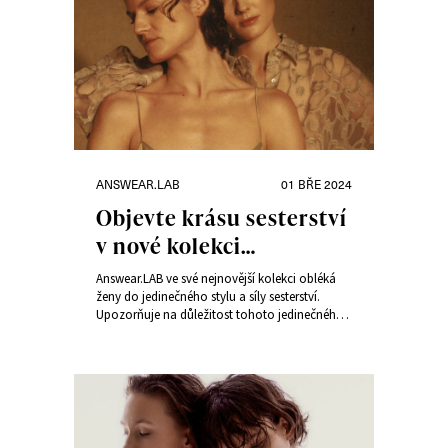
Rubriky:
Publikováno:
ANSWEAR.LAB
01 BŘE 2024
Objevte krásu sesterství
v nové kolekci
Sisterhood Treasure
Answear.LAB ve své nejnovější kolekci obléká
ženy do jedinečného stylu a síly sesterství.
Upozorňuje na důležitost tohoto jedinečného
pouta a vzájemné podpory a inspirace.