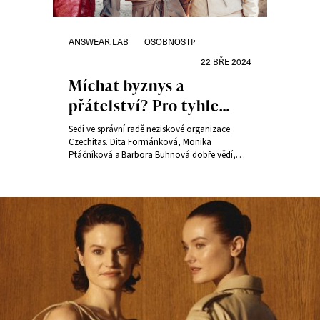
Rubriky:
Publikováno:
,
ANSWEAR.LAB
OSOBNOSTI
22 BŘE 2024
Míchat byznys a
přátelství? Pro tyhle
ženy z Czechitas je
Sedí ve správní radě neziskové organizace
sisterhood základ
Czechitas. Dita Formánková, Monika
Ptáčníková a Barbora Bühnová dobře vědí,
úspěchu
o čem je „sesterství“. Jejich kamarádství jim
pomáhá zvládat životní výzvy na denní bázi.
Pro magazín Heroine vyzkoušely kolekci
Sisterhood Treasure od Answear.LAB, která
oslavuje vzájemnou podporu žen.