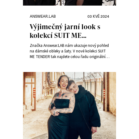
Rubriky:
Publikováno:
ANSWEAR.LAB
03 KVĚ 2024
Výjimečný jarní look s
kolekcí SUIT ME
TENDER
Značka Answear.LAB nám ukazuje nový pohled
na dámské obleky a šaty. V nové kolekci SUIT
ME TENDER tak najdete celou řadu originálních
střihů, které doplní váš jarní šatník.