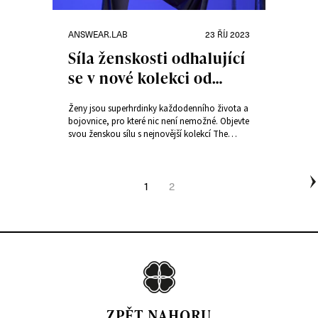
Rubriky:
Publikováno:
ANSWEAR.LAB
23 ŘÍJ 2023
Síla ženskosti odhalující
se v nové kolekci od
Answear.LAB
Ženy jsou superhrdinky každodenního života a
bojovnice, pro které nic není nemožné. Objevte
svou ženskou sílu s nejnovější kolekcí The
Power of Woman od Answear.LAB, ve které
módní výzvy slouží jako studium pro rozvoj
sebevědomí a jedinečného stylu.
Navigace
1
2
STRÁNKA:
Stránka:
pro
příspěvky
Ná
s
ZPĚT NAHORU