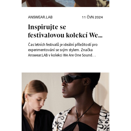
Rubriky:
Publikováno:
ANSWEAR.LAB
11 ČVN 2024
Inspirujte se
festivalovou kolekcí We
Are One Sound od
Čas letních festivalů je ideální příležitostí pro
Answear.LAB
experimentování se svým stylem. Značka
Answear.LAB v kolekci We Are One Sound
ukazuje, že každá žena může interpretovat letní
módu po svém a vyjádřit svou osobnost v
duchu harmonie a porozumění druhým. „V této
festivalové kolekci mluvíme o dialogu mezi
generacemi žen,“ říká Sylwia Jaskulska, hlavní
návrhářka značky.