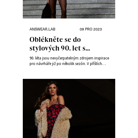
Rubriky:
Publikováno:
ANSWEAR.LAB
09 PRO 2023
Oblékněte se do
stylových 90. let s
Answear.LAB
90. léta jsou nevyčerpatelným zdrojem inspirace
pro návrháře již po několik sezón. V příštích
měsících se připravte na explozi pro toto
období typických barev a střihů, které oživí
hlavní módní trendy. Nenechte si ujít motivy z
90. let v nové kolekci Focused and Fabulous od
Answear.LAB! Zjistěte, jak elegantně vytvářet
stylové kombinace a zazářit v aktuální módní
sezóně.