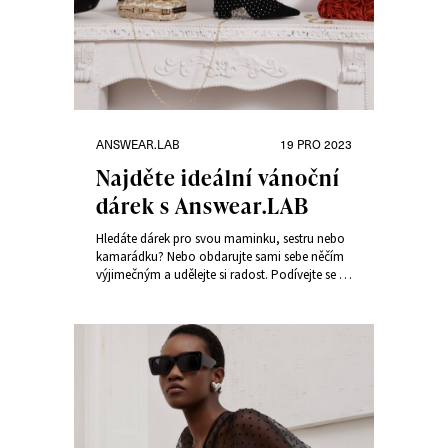
Rubriky:
Publikováno:
ANSWEAR.LAB
19 PRO 2023
Najděte ideální vánoční
dárek s Answear.LAB
Hledáte dárek pro svou maminku, sestru nebo
kamarádku? Nebo obdarujte sami sebe něčím
výjimečným a udělejte si radost. Podívejte se na
vánoční tipy od Answear.LAB.