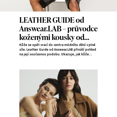
LEATHER GUIDE od
Answear.LAB – průvodce
koženými kousky od
Answear.LAB
Kůže se opět vrací do centra módního dění v plné
síle. Leather Guide od Answear.LAB přináší pohled
na její současnou podobu. Ukazuje, jak kůže
vstupuje do moderního krejčovství i nadčasového
stylingu, který podtrhuje sebevědomý styl.