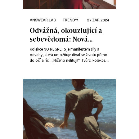
Rubriky:
Publikováno:
,
ANSWEAR.LAB
TRENDY
27 ZÁŘ 2024
Odvážná, okouzlující a
sebevědomá: Nová
kolekce NO REGRETS od
Kolekce NO REGRETS je manifestem síly a
Answear.LAB
odvahy, která umožňuje dívat se životu přímo
do očí a říci: „Ničeho nelituji!“ Tvůrci kolekce
vsadili na silné poselství, které se stává mottem
moderních žen.