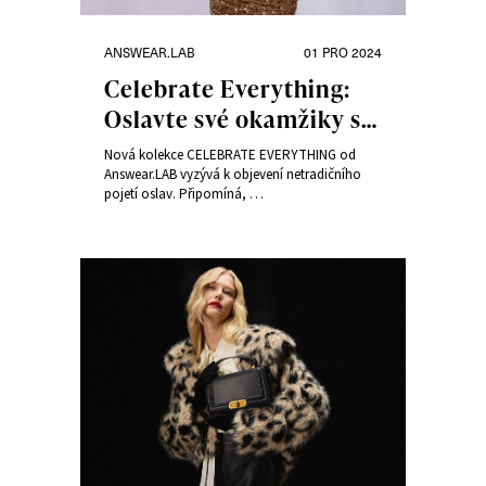
Rubriky:
Publikováno:
ANSWEAR.LAB
01 PRO 2024
Celebrate Everything:
Oslavte své okamžiky s
kolekcí Answear.LAB
Nová kolekce CELEBRATE EVERYTHING od
Answear.LAB vyzývá k objevení netradičního
pojetí oslav. Připomíná,
že móda není jen o oblékání, můžeme díky ní
vyjádřit, co nás těší, dodává nám sebevědomí
a posiluje naši individualitu.