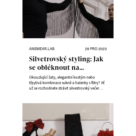
Rubriky:
Publikováno:
ANSWEAR.LAB
29 PRO 2023
Silvetrovský styling: Jak
se obléknout na
nejdůležitější noc v
Okouzlující šaty, elegantní kostým nebo
roce?
třpytivá kombinace sukně a halenky s flitry? Ať
už se rozhodnete strávit silvestrovský večer
jakkoli, dbejte na to, abyste se v oblečení cítila
úžasně a pohodlně. Vyberte si oblečení na
Silvestra 2023 podle světových trendů s
Answear.LAB.