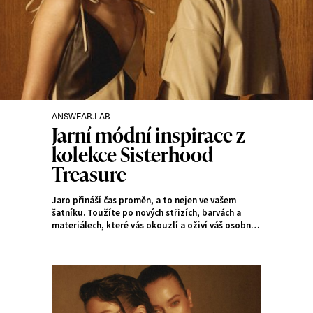
ANSWEAR.LAB
Rubriky:
Jarní módní inspirace z
kolekce Sisterhood
Treasure
Jaro přináší čas proměn, a to nejen ve vašem
šatníku. Toužíte po nových střizích, barvách a
materiálech, které vás okouzlí a oživí váš osobní
styl? Objevte jarní inspirace pro rok 2024 od
módní značky Answear.LAB.