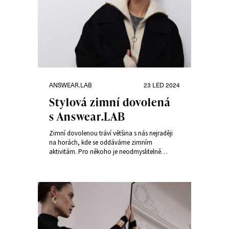
Rubriky:
Publikováno:
ANSWEAR.LAB
23 LED 2024
Stylová zimní dovolená
s Answear.LAB
Zimní dovolenou tráví většina s nás nejraději
na horách, kde se oddáváme zimním
aktivitám. Pro někoho je neodmyslitelně
spojená se sportováním, někdo raději
navštěvuje okolní místa nebo objevuje ruch
evropských metropolí. Způsob, jakým zimní
dovolenou trávíte tak určuje, jaké oblečení a
doplňky si s sebou vezmete. Co si tedy
nezapomenout zabalit do kufru?