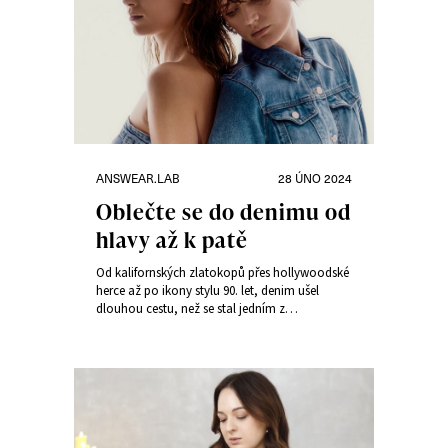
Rubriky:
Publikováno:
ANSWEAR.LAB
28 ÚNO 2024
Oblečte se do denimu od
hlavy až k patě
Od kalifornských zlatokopů přes hollywoodské
herce až po ikony stylu 90. let, denim ušel
dlouhou cestu, než se stal jedním z
nejoblíbenějších materiálů v módním průmyslu.
Je ikonický, nadčasový a vždy módní, a proto
se stal hlavním hrdinou kolekce
LIVE.LOVE.DENIM značky Answear.LAB.