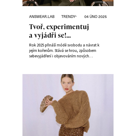
Rubriky:
Publikováno:
,
ANSWEAR.LAB
TRENDY
04 ÚNO 2025
Tvoř, experimentuj
a vyjádři se!
Nejvýraznější trendy
Rok 2025 přináší módě svobodu a návrat k
roku 2025 podle
jejím kořenům. Stává se hrou, způsobem
sebevyjádření i objevováním nových
Answear.LAB
souvislostí. Kolekce Trend Alert od Answear.LAB
přichází s vlastní interpretací klíčových trendů
sezóny.