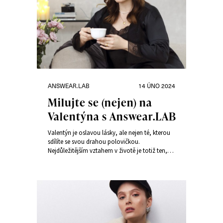
Rubriky:
Publikováno:
ANSWEAR.LAB
14 ÚNO 2024
Milujte se (nejen) na
Valentýna s Answear.LAB
Valentýn je oslavou lásky, ale nejen té, kterou
sdílíte se svou drahou polovičkou.
Nejdůležitějším vztahem v životě je totiž ten,
který si vytvoříte sami se sebou. Svátek
zamilovaných můžete brát jako příležitost k
rozvoji sebelásky.