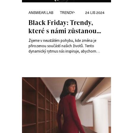
Rubriky:
Publikováno:
,
ANSWEAR.LAB
TRENDY
24 LIS 2024
Black Friday: Trendy,
které s námi zůstanou
déle – průvodce
Žijeme v neustálém pohybu, kde změna je
Answear.LAB
přirozenou součástí našich životů. Tento
dynamický rytmus nás inspiruje, abychom
hledali nové cesty, opustili rutinu
a objevovali neznámé. Dobrou zprávou je, že
éra rychlých mikrotrendů ustupuje a dává
prostor trvanlivosti, kvalitě
a univerzálnosti. A právě období Black Friday
přináší ideální příležitost doplnit šatník o
výjimečné kousky za atraktivní ceny.