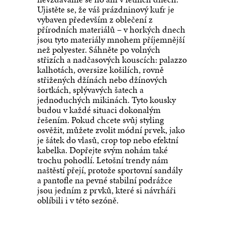
Ujistěte se, že váš prázdninový kufr je
vybaven především z oblečení z
přírodních materiálů – v horkých dnech
jsou tyto materiály mnohem příjemnější
než polyester. Sáhněte po volných
střizích a nadčasových kouscích: palazzo
kalhotách, oversize košilích, rovně
střižených džínách nebo džínových
šortkách, splývavých šatech a
jednoduchých mikinách. Tyto kousky
budou v každé situaci dokonalým
řešením. Pokud chcete svůj styling
osvěžit, můžete zvolit módní prvek, jako
je šátek do vlasů, crop top nebo efektní
kabelka. Dopřejte svým nohám také
trochu pohodlí. Letošní trendy nám
naštěstí přejí, protože sportovní sandály
a pantofle na pevné stabilní podrážce
jsou jedním z prvků, které si návrháři
oblíbili i v této sezóně.