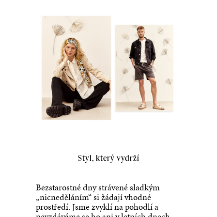
Styl, který vydrží
Bezstarostné dny strávené sladkým
„nicneděláním“ si žádají vhodné
prostředí. Jsme zvyklí na pohodlí a
nevzdáváme se ho ani v letních dnech.