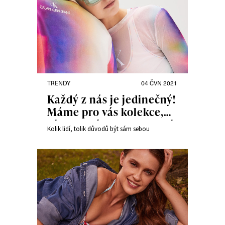
TRENDY
04 ČVN 2021
Každý z nás je jedinečný!
Máme pro vás kolekce,
díky kterým budete hrdí
Kolik lidí, tolik důvodů být sám sebou
na to, kým jste.