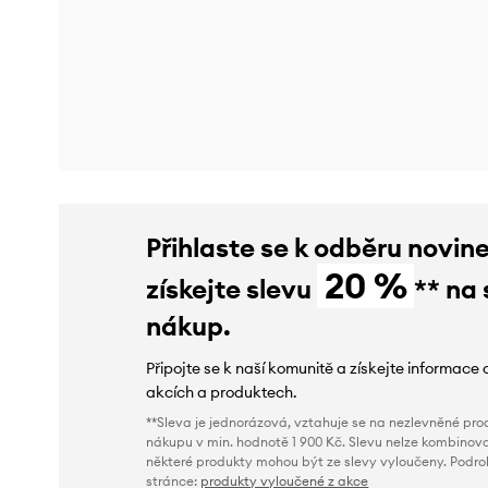
Přihlaste se k odběru novin
20 %
získejte slevu
** na 
nákup.
Připojte se k naší komunitě a získejte informace 
akcích a produktech.
**Sleva je jednorázová, vztahuje se na nezlevněné prod
nákupu v min. hodnotě 1 900 Kč. Slevu nelze kombinova
některé produkty mohou být ze slevy vyloučeny. Podr
stránce:
produkty vyloučené z akce