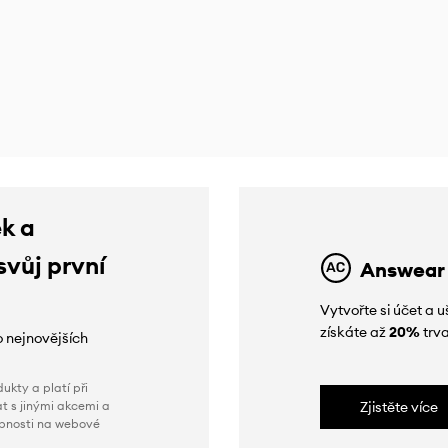
ek a
svůj první
Answear
Vytvořte si účet a
získáte až
20%
trva
o nejnovějších
ukty a platí při
t s jinými akcemi a
Zjistěte více
obnosti na webové