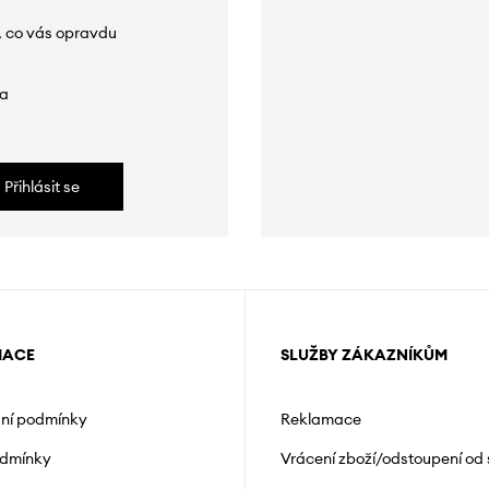
, co vás opravdu
da
Přihlásit se
MACE
SLUŽBY ZÁKAZNÍKŮM
ní podmínky
Reklamace
odmínky
Vrácení zboží/odstoupení od