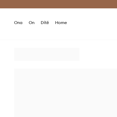
Premium Fashion Benefits
Doručení a vr
Ona
On
Dítě
Home