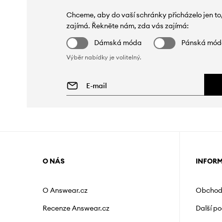
Chceme, aby do vaší schránky přicházelo jen to
zajímá. Řekněte nám, zda vás zajímá:
Dámská móda
Pánská mó
Výběr nabídky je volitelný.
O NÁS
INFOR
O Answear.cz
Obchod
Recenze Answear.cz
Další p