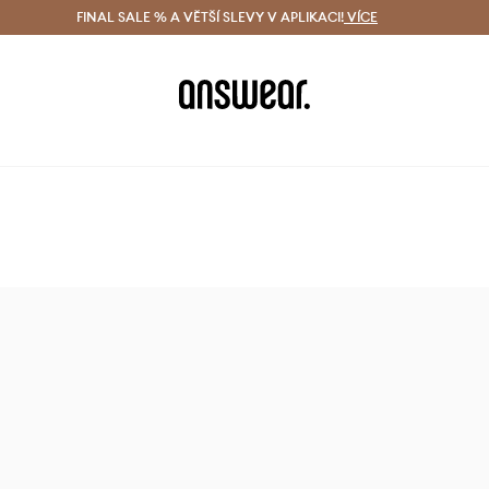
ácení zdarma (od 1800 Kč)
FINAL SALE % A VĚTŠÍ SLEVY V APLIKACI!
Doručení i do 24 h
VÍCE
Ušetřete s 