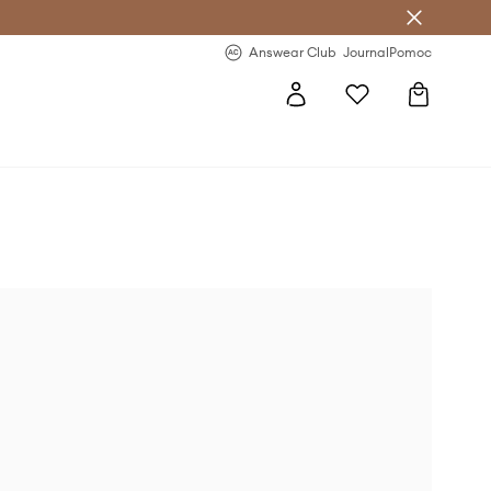
Answear Club
- 20 % na první objednávku
Answear Club
Journal
Pomoc