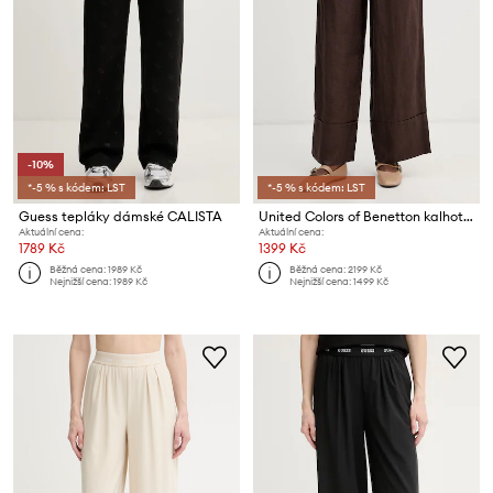
-10%
*-5 % s kódem: LST
*-5 % s kódem: LST
Guess tepláky dámské CALISTA
United Colors of Benetton kalhoty dámské lněné
Aktuální cena:
Aktuální cena:
1789 Kč
1399 Kč
Běžná cena:
1989 Kč
Běžná cena:
2199 Kč
Nejnižší cena:
1989 Kč
Nejnižší cena:
1499 Kč