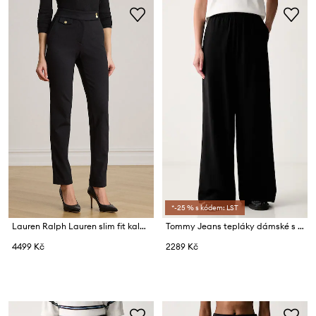
*-25 % s kódem: LST
Lauren Ralph Lauren slim fit kalhoty dámské s viskózou
Tommy Jeans tepláky dámské s bavlnou
4499 Kč
2289 Kč