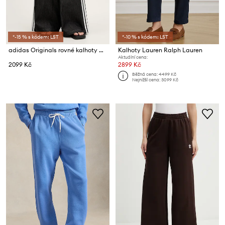
*-15 % s kódem: LST
*-10 % s kódem: LST
adidas Originals rovné kalhoty dámské bavlněné
Kalhoty Lauren Ralph Lauren
Aktuální cena:
2099 Kč
2899 Kč
Běžná cena:
4499 Kč
Nejnižší cena:
3099 Kč