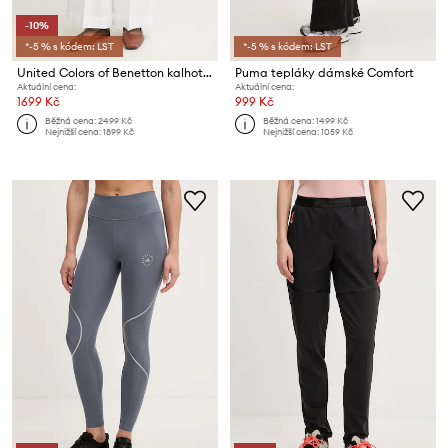
-10%
*-5 % s kódem: LST
*-5 % s kódem: LST
United Colors of Benetton kalhoty dámské lněné
Puma tepláky dámské Comfort
Aktuální cena:
Aktuální cena:
1699 Kč
999 Kč
Běžná cena:
2499 Kč
Běžná cena:
1499 Kč
Nejnižší cena:
1899 Kč
Nejnižší cena:
1059 Kč