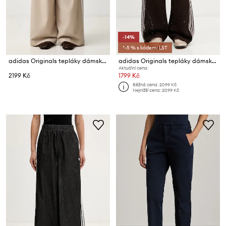
-14%
*-5 % s kódem: LST
adidas Originals tepláky dámské Firebird
adidas Originals tepláky dámské prolamované
Aktuální cena:
2199 Kč
1799 Kč
Běžná cena:
2099 Kč
Nejnižší cena:
2099 Kč