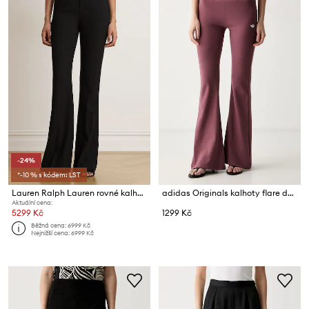
-24%
*-10 % s kódem: LST
Lauren Ralph Lauren rovné kalhoty dámské
adidas Originals kalhoty flare dámské Essentials
Aktuální cena:
5299 Kč
1299 Kč
Běžná cena:
6999 Kč
Nejnižší cena:
6999 Kč