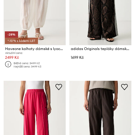
-28%
*-10 % s kódem: LST
Haveone kalhoty dámské s lyocellem
adidas Originals tepláky dámské Satin Snake
Aktuální cena:
2499 Kč
1699 Kč
Běžná cena:
3499 Kč
Nejnižší cena:
3499 Kč