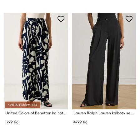
*-25 % s kódem: LST
United Colors of Benetton kalhoty dámské z lyocellu
Lauren Ralph Lauren kalhoty se širokými nohavicemi dámské
1799 Kč
4799 Kč