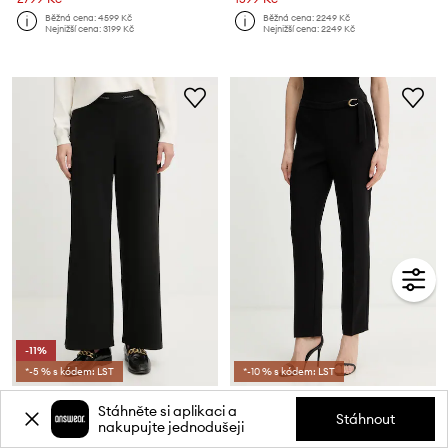
Běžná cena:
4599 Kč
Běžná cena:
2249 Kč
Nejnižší cena:
3199 Kč
Nejnižší cena:
2249 Kč
-11%
*-5 % s kódem: LST
*-10 % s kódem: LST
Kalhoty Calvin Klein Jeans
Kalhoty Marciano by Guess ZAIRA
Stáhněte si aplikaci a
Aktuální cena:
Aktuální cena:
Stáhnout
nakupujte jednodušeji
1499 Kč
2499 Kč
Běžná cena:
2599 Kč
Běžná cena:
4699 Kč