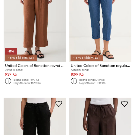
-11%
*-5 % s kódem: LST
*-5 % s kódem: LST
United Colors of Benetton rovné kalhoty dámské s viskózou
United Colors of Benetton regular fit kalhoty dámské bavlněné
Aktuální cena:
Aktuální cena:
939 Kč
1099 Kč
Běžná cena:
1499 Kč
Běžná cena:
1799 Kč
Nejnižší cena:
1059 Kč
Nejnižší cena:
1199 Kč