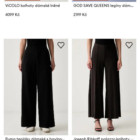
ViCOLO kalhoty dámské lněné
GOD SAVE QUEENS legíny dámské HIGH-WAISTED LEGGING
4099 Kč
2199 Kč
Puma tepláky dámské s bavlnou Essentials
Joseph Ribkoff palazzo kalhoty dámské