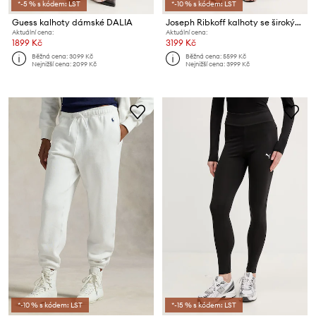
*-5 % s kódem: LST
*-10 % s kódem: LST
Guess kalhoty dámské DALIA
Joseph Ribkoff kalhoty se širokými nohavicemi dámské
Aktuální cena:
Aktuální cena:
1899 Kč
3199 Kč
Běžná cena:
3099 Kč
Běžná cena:
5599 Kč
Nejnižší cena:
2099 Kč
Nejnižší cena:
3999 Kč
*-10 % s kódem: LST
*-15 % s kódem: LST