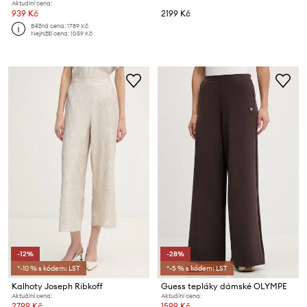
Aktuální cena:
939 Kč
2199 Kč
Běžná cena:
1789 Kč
Nejnižší cena:
1059 Kč
-12%
-28%
*-10 % s kódem: LST
*-5 % s kódem: LST
Kalhoty Joseph Ribkoff
Guess tepláky dámské OLYMPE
Aktuální cena:
Aktuální cena:
2799 Kč
1599 Kč