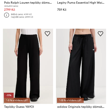
Polo Ralph Lauren tepláky dámské
Legíny Puma Essential High Waist
Aktuální cena:
2799 Kč
759 Kč
Běžná cena:
4199 Kč
Nejnižší cena:
2999 Kč
-11%
*-5 % s kódem: LST
*-15 % s kódem: LST
Tepláky Guess YAYOI
adidas Originals tepláky dámské Firebird