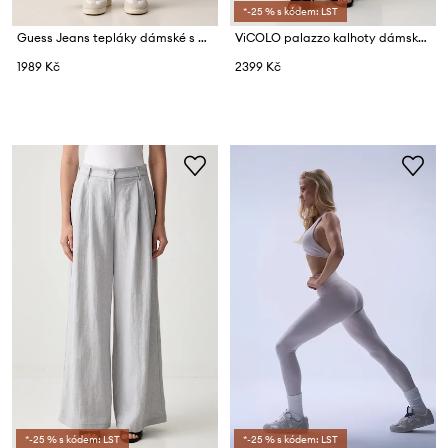
*-25 % s kódem: LST
Guess Jeans tepláky dámské s bavlnou
ViCOLO palazzo kalhoty dámské lněné
1989 Kč
2399 Kč
*-25 % s kódem: LST
*-25 % s kódem: LST