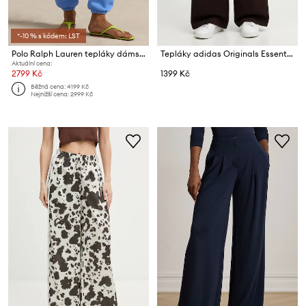
*-10 % s kódem: LST
Polo Ralph Lauren tepláky dámské
Tepláky adidas Originals Essentials
Aktuální cena:
2799 Kč
1399 Kč
Běžná cena:
4199 Kč
Nejnižší cena:
2999 Kč