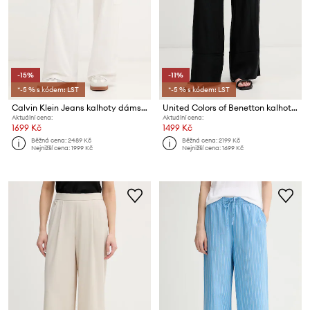
-15%
-11%
*-5 % s kódem: LST
*-5 % s kódem: LST
Calvin Klein Jeans kalhoty dámské s bavlnou
United Colors of Benetton kalhoty dámské lněné
Aktuální cena:
Aktuální cena:
1699 Kč
1499 Kč
Běžná cena:
2489 Kč
Běžná cena:
2199 Kč
Nejnižší cena:
1999 Kč
Nejnižší cena:
1699 Kč