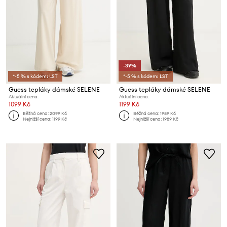
-39%
*-5 % s kódem: LST
*-5 % s kódem: LST
Guess tepláky dámské SELENE
Guess tepláky dámské SELENE
Aktuální cena:
Aktuální cena:
1099 Kč
1199 Kč
Běžná cena:
2099 Kč
Běžná cena:
1989 Kč
Nejnižší cena:
1199 Kč
Nejnižší cena:
1989 Kč