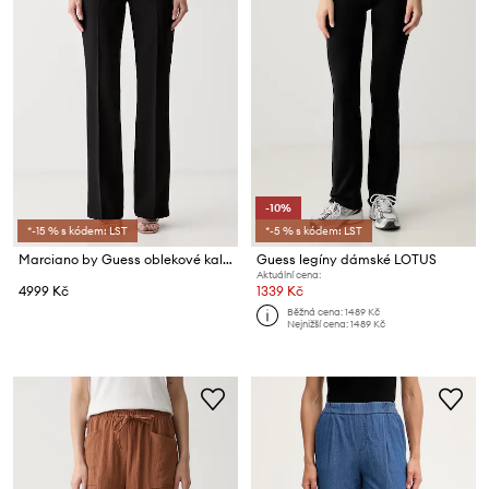
-10%
*-15 % s kódem: LST
*-5 % s kódem: LST
Marciano by Guess oblekové kalhoty dámské JASMINE
Guess legíny dámské LOTUS
Aktuální cena:
4999 Kč
1339 Kč
Běžná cena:
1489 Kč
Nejnižší cena:
1489 Kč