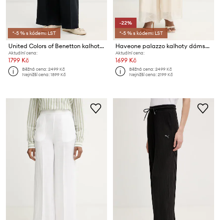
-22%
*-5 % s kódem: LST
*-5 % s kódem: LST
United Colors of Benetton kalhoty dámské lněné
Haveone palazzo kalhoty dámské s příměsí hedvábí
Aktuální cena:
Aktuální cena:
1799 Kč
1699 Kč
Běžná cena:
2499 Kč
Běžná cena:
2499 Kč
Nejnižší cena:
1899 Kč
Nejnižší cena:
2199 Kč