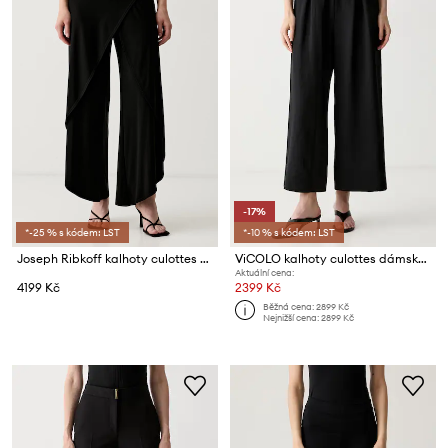
-17%
*-25 % s kódem: LST
*-10 % s kódem: LST
Joseph Ribkoff kalhoty culottes dámské
ViCOLO kalhoty culottes dámské s viskózou
Aktuální cena:
4199 Kč
2399 Kč
Běžná cena:
2899 Kč
Nejnižší cena:
2899 Kč