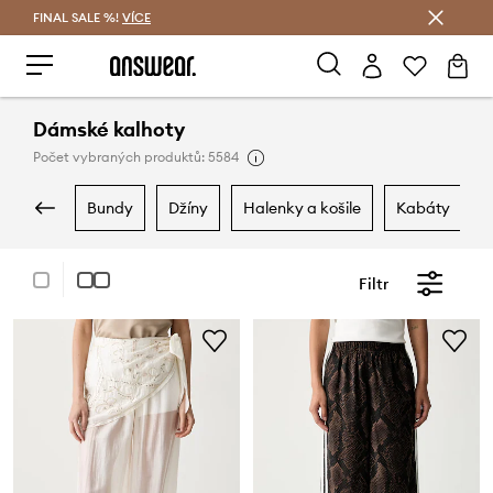
FINAL SALE %!
VÍCE
Ušetřete s Answear Club
Dámské kalhoty
Počet vybraných produktů: 5584
bundy
džíny
halenky a košile
kabáty
Filtr