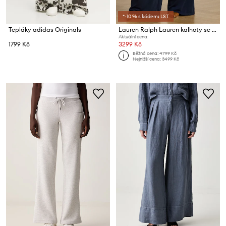
*-10 % s kódem: LST
Tepláky adidas Originals
Lauren Ralph Lauren kalhoty se širokými nohavicemi dámské
Aktuální cena:
1799 Kč
3299 Kč
Běžná cena:
4799 Kč
Nejnižší cena:
3499 Kč