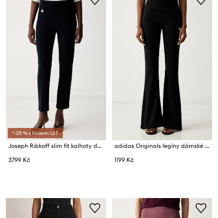
*-25 % s kódem: LST
Joseph Ribkoff slim fit kalhoty dámské
adidas Originals legíny dámské s viskózou Essentials
3799 Kč
1199 Kč