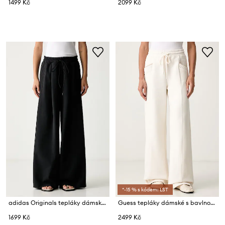
1499 Kč
2099 Kč
*-15 % s kódem: LST
adidas Originals tepláky dámské s lyocellem
Guess tepláky dámské s bavlnou X NORTH SAILS
1699 Kč
2499 Kč