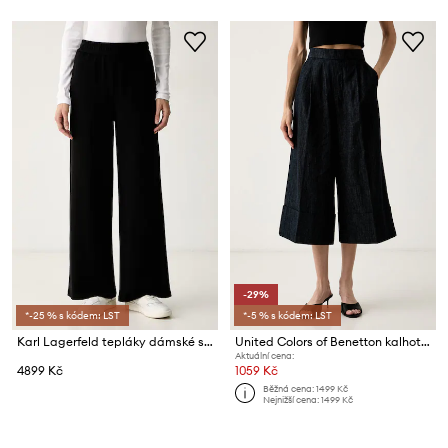
-29%
*-25 % s kódem: LST
*-5 % s kódem: LST
Karl Lagerfeld tepláky dámské s bavlnou IKON
United Colors of Benetton kalhoty culottes dámské s bavlnou
Aktuální cena:
4899 Kč
1059 Kč
Běžná cena:
1499 Kč
Nejnižší cena:
1499 Kč