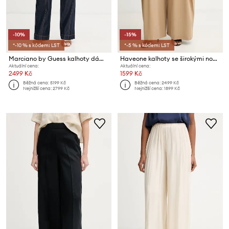
-10%
-15%
*-10 % s kódem: LST
*-5 % s kódem: LST
Marciano by Guess kalhoty dámské s lyocellem KATIE
Haveone kalhoty se širokými nohavicemi dámské s viskózou
Aktuální cena:
Aktuální cena:
2499 Kč
1599 Kč
Běžná cena:
5199 Kč
Běžná cena:
2499 Kč
Nejnižší cena:
2799 Kč
Nejnižší cena:
1899 Kč