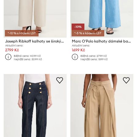
-10%
*-10 % s kódem: LST
*-5 % s kódem: LST
Joseph Ribkoff kalhoty se širokými nohavicemi dámské
Marc O'Polo kalhoty dámské bavlněné
Aktuální cena:
Aktuální cena:
2799 Kč
1699 Kč
Běžná cena:
4099 Kč
Běžná cena:
2799 Kč
Nejnižší cena:
3099 Kč
Nejnižší cena:
1899 Kč