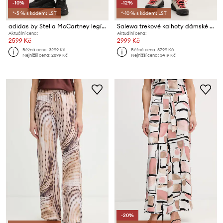
-10%
-12%
*-5 % s kódem: LST
*-10 % s kódem: LST
adidas by Stella McCartney legíny dámské
Salewa trekové kalhoty dámské PEDROC
Aktuální cena:
Aktuální cena:
2599 Kč
2999 Kč
Běžná cena:
3299 Kč
Běžná cena:
3799 Kč
Nejnižší cena:
2899 Kč
Nejnižší cena:
3419 Kč
-20%