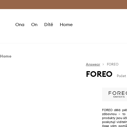
Premium Fashion Benefits
Doručení a vr
Ona
On
Dítě
Home
Home
Home SPA
Answear
FOREO
FOREO
Lifestyle
Kosmetické výrobky
Počet
Wellness
Nápady na dárky
FOREO dělá péč
zábavnou – to 
produkty jsou úči
poskytují vidite
čase vám pomů