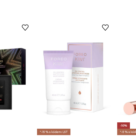
-10%
*-15 % s kódem: LST
*-5 % s kó