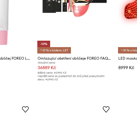
-10%
*-10 % s kódem: LST
*-15 % s kó
Výživná čistící pěna na obličej FOREO LUNA Micro-Foam Cleanser 2.0 100ml GL
Omlazující ošetření obličeje FOREO FAQ Facial Rejuvenation Set
LED maska
Aktuální cena:
36889 Kč
8999 Kč
Běžná cena:
40990 Kč
Nejnižší cena za posledních 30 dnů před poskytnutím
slevy:
40990 Kč