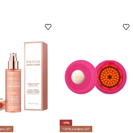
-10%
dem: LST
*-10 % s kódem: LST