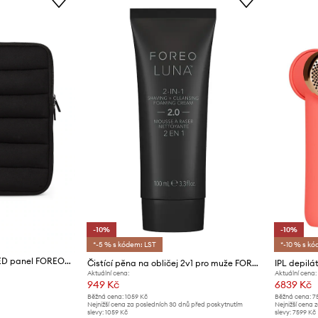
-10%
-10%
*-5 % s kódem: LST
*-10 % s kó
Ochranné pouzdro na LED panel FOREO FAQ LED Panel Protective Sleeve
Čistící pěna na obličej 2v1 pro muže FOREO LUNA™ 2-in-1 Shaving + Cleansing Foaming Cream 100 ml
IPL depil
Aktuální cena:
Aktuální cena:
949 Kč
6839 Kč
Běžná cena:
1059 Kč
Běžná cena:
7
Nejnižší cena za posledních 30 dnů před poskytnutím
Nejnižší cena 
slevy:
1059 Kč
slevy:
7599 Kč