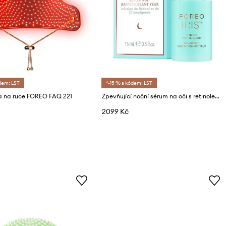
dem: LST
*-15 % s kódem: LST
 na ruce FOREO FAQ 221
Zpevňující noční sérum na oči s retinolem FOREO IRIS™ Firming PM Eye Serum,15 ml
2099 Kč