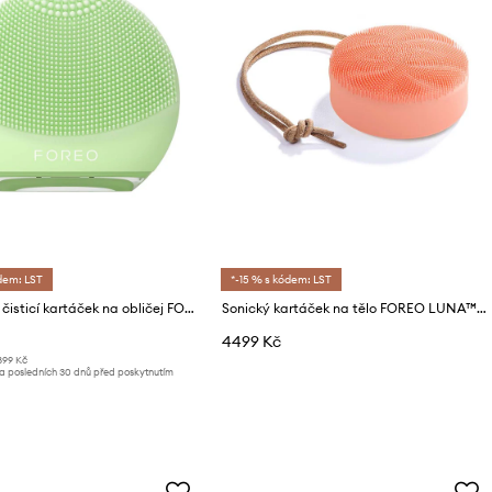
dem: LST
*-15 % s kódem: LST
Masážní a čisticí kartáček na obličej FOREO LUNA™ 4 Go
Sonický kartáček na tělo FOREO LUNA™ 4 Body
4499 Kč
899 Kč
za posledních 30 dnů před poskytnutím