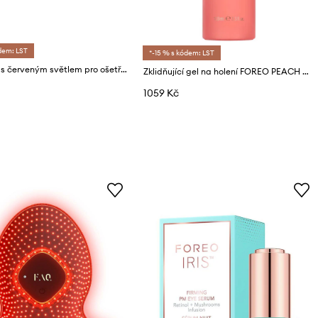
dem: LST
*-15 % s kódem: LST
LED panel s červeným světlem pro ošetření obličeje a těla FOREO FAQ Dual LED Panel
Zklidňující gel na holení FOREO PEACH Cooling Prep Gel 100ml
1059 Kč