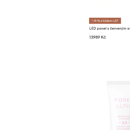
*-15 % s kódem: LST
13989 Kč