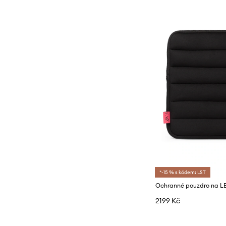
*-15 % s kódem: LST
2199 Kč