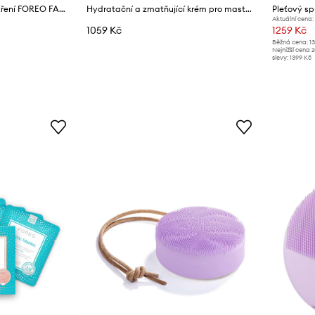
Přístroj k anti-aging ošetření FOREO FAQ 103 Diamond Set (Black Diamond)
Hydratační a zmatňující krém pro mastnou pleť FOREO KIWI Oil Control Mattifying Moisturizer 40mL
Aktuální cena:
1059 Kč
1259 Kč
Běžná cena:
1
Nejnižší cena 
slevy:
1399 Kč