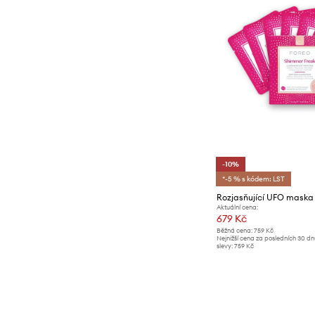
-10%
*-5 % s kódem: LST
Aktuální cena:
679 Kč
Běžná cena:
759 Kč
Nejnižší cena za posledních 30 d
slevy:
759 Kč