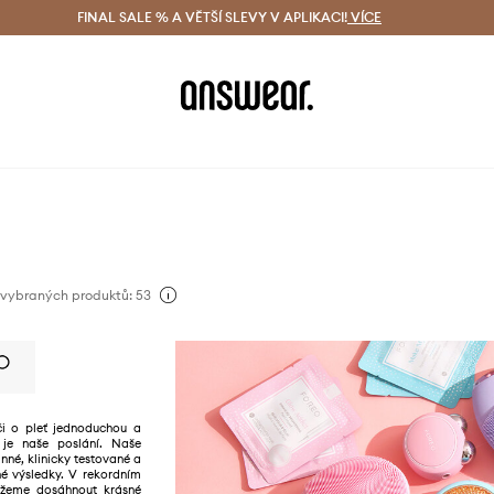
ácení zdarma (od 1800 Kč)
FINAL SALE % A VĚTŠÍ SLEVY V APLIKACI!
Doručení i do 24 h
VÍCE
Ušetřete s 
 vybraných produktů: 53
i o pleť jednoduchou a
je naše poslání. Naše
nné, klinicky testované a
lné výsledky. V rekordním
žeme dosáhnout krásné