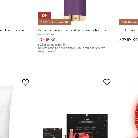
-10%
*-10 % s kódem: LST
*-15 % s kó
LED panel s červeným světlem pro ošetření obličeje a těla FOREO FAQ LED Panel
Zařízení pro celospektrální světelnou terapii FOREO FAQ 501
Aktuální cena:
10789 Kč
22989 Kč
Běžná cena:
11989 Kč
Nejnižší cena za posledních 30 dnů před poskytnutím
slevy:
11989 Kč