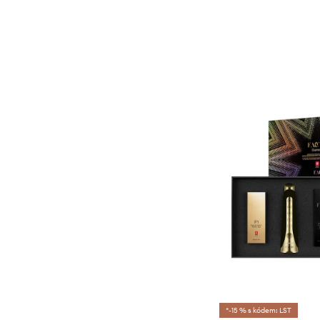
*-15 % s kódem: LST