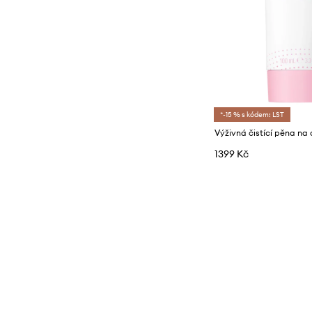
*-15 % s kódem: LST
1399 Kč