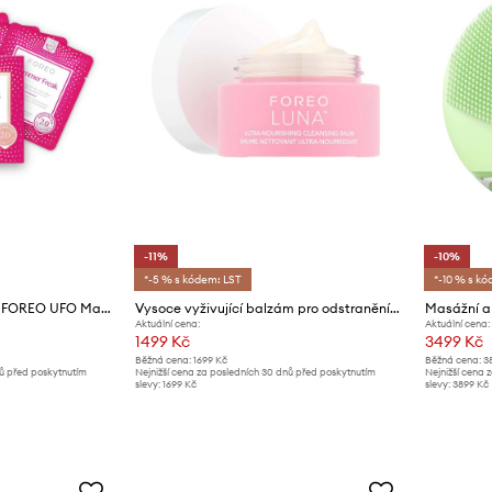
-11%
-10%
*-5 % s kódem: LST
*-10 % s kó
Rozjasňující UFO maska FOREO UFO Masks Shimmer Freak 2.0 6-pack
Vysoce vyživující balzám pro odstranění make-upu FOREO LUNA Ultra-Nourishing Cleansing Balm,15 ml
Aktuální cena:
Aktuální cena:
1499 Kč
3499 Kč
Běžná cena:
1699 Kč
Běžná cena:
3
nů před poskytnutím
Nejnižší cena za posledních 30 dnů před poskytnutím
Nejnižší cena 
slevy:
1699 Kč
slevy:
3899 Kč