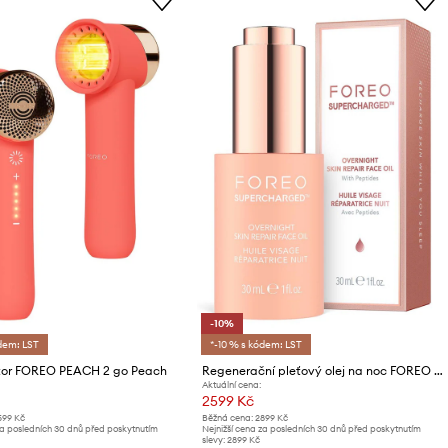
-10%
dem: LST
*-10 % s kódem: LST
átor FOREO PEACH 2 go Peach
Regenerační pleťový olej na noc FOREO SUPERCHARGED Overnight Skin Repair Face Oil 30mL
Aktuální cena:
2599 Kč
599 Kč
Běžná cena:
2899 Kč
za posledních 30 dnů před poskytnutím
Nejnižší cena za posledních 30 dnů před poskytnutím
slevy:
2899 Kč