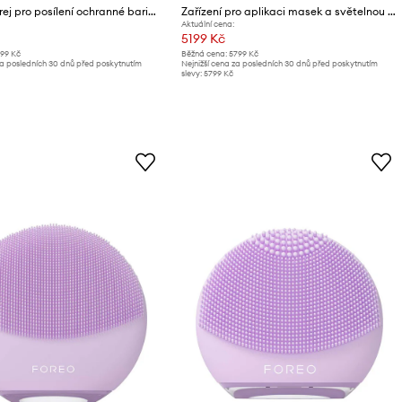
Pleťový sprej pro posílení ochranné bariéry FOREO SUPERCHARGED Barrier Restoring Essence Mist 110mL
Zařízení pro aplikaci masek a světelnou terapii FOREO UFO™ 3 LED
Aktuální cena:
5199 Kč
399 Kč
Běžná cena:
5799 Kč
za posledních 30 dnů před poskytnutím
Nejnižší cena za posledních 30 dnů před poskytnutím
slevy:
5799 Kč