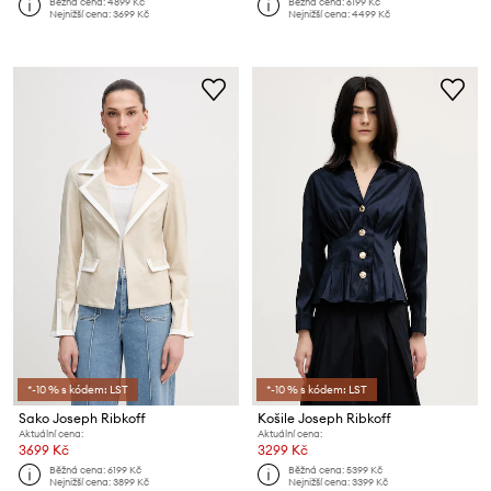
Běžná cena:
4899 Kč
Běžná cena:
6199 Kč
Nejnižší cena:
3699 Kč
Nejnižší cena:
4499 Kč
*-10 % s kódem: LST
*-10 % s kódem: LST
Sako Joseph Ribkoff
Košile Joseph Ribkoff
Aktuální cena:
Aktuální cena:
3699 Kč
3299 Kč
Běžná cena:
6199 Kč
Běžná cena:
5399 Kč
Nejnižší cena:
3899 Kč
Nejnižší cena:
3399 Kč