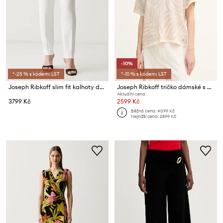
-10%
*-25 % s kódem: LST
*-10 % s kódem: LST
Joseph Ribkoff slim fit kalhoty dámské
Joseph Ribkoff tričko dámské s viskózou
Aktuální cena:
3799 Kč
2599 Kč
Běžná cena:
4099 Kč
Nejnižší cena:
2899 Kč