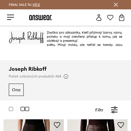
FINAL SALE %!
VÍCE
Ušetřete s Answear Club
Značka pro zákazníky, kteří přijímají barvy, vzory,
potisky a mají otevřený přístup k tomu, jak se
oblékají a prezentují
světu. Milují módu, ale neřídí se trendy. Jsou
sebevědomí, neomlouvají se a rozhodnou se předvést kdo jsou
prostřednictvím jejich osobního stylu. Oceňují kvalitu, řemeslné zpracování
a střih a mají zálibu v odvážné módě.
Joseph Ribkoff
Počet vybraných produktů: 468
ona
Filtr