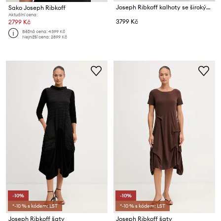
Joseph Ribkoff kalhoty se širokými nohavicemi dámské
Sako Joseph Ribkoff
Aktuální cena:
3799 Kč
2799 Kč
Běžná cena:
4399 Kč
Nejnižší cena:
2899 Kč
-10%
-10%
*-10 % s kódem: LST
*-10 % s kódem: LST
Joseph Ribkoff šaty
Joseph Ribkoff šaty