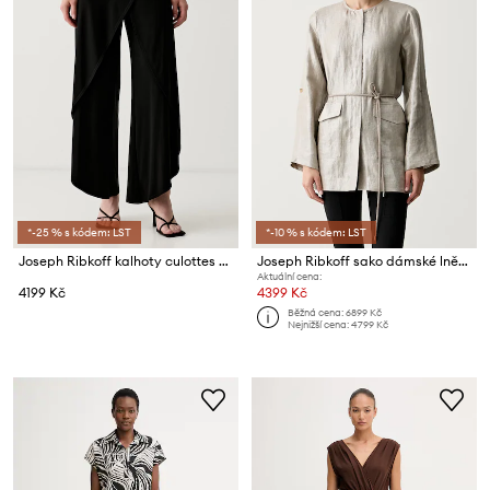
*-25 % s kódem: LST
*-10 % s kódem: LST
Joseph Ribkoff kalhoty culottes dámské
Joseph Ribkoff sako dámské lněné
Aktuální cena:
4199 Kč
4399 Kč
Běžná cena:
6899 Kč
Nejnižší cena:
4799 Kč