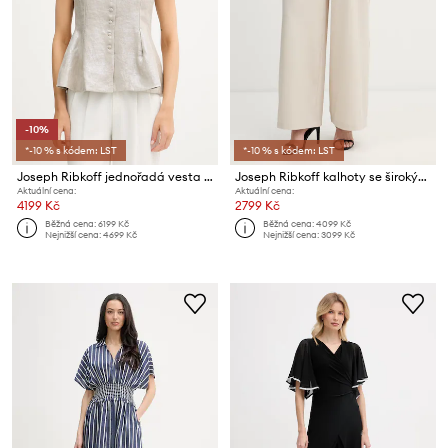
-10%
*-10 % s kódem: LST
*-10 % s kódem: LST
Joseph Ribkoff jednořadá vesta dámská lněná
Joseph Ribkoff kalhoty se širokými nohavicemi dámské
Aktuální cena:
Aktuální cena:
4199 Kč
2799 Kč
Běžná cena:
6199 Kč
Běžná cena:
4099 Kč
Nejnižší cena:
4699 Kč
Nejnižší cena:
3099 Kč