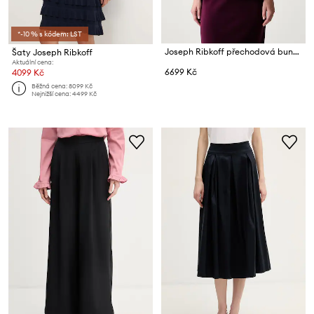
*-10 % s kódem: LST
Joseph Ribkoff přechodová bunda dámská
Šaty Joseph Ribkoff
Aktuální cena:
6699 Kč
4099 Kč
Běžná cena:
8099 Kč
Nejnižší cena:
4499 Kč