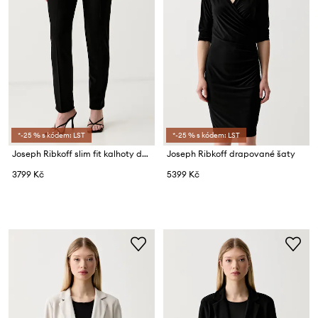
*-25 % s kódem: LST
*-25 % s kódem: LST
Joseph Ribkoff slim fit kalhoty dámské
Joseph Ribkoff drapované šaty
3799 Kč
5399 Kč