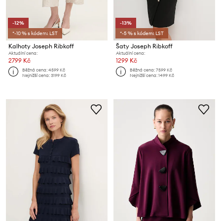
-12%
-13%
*-10 % s kódem: LST
*-5 % s kódem: LST
Kalhoty Joseph Ribkoff
Šaty Joseph Ribkoff
Aktuální cena:
Aktuální cena:
2799 Kč
1299 Kč
Běžná cena:
4599 Kč
Běžná cena:
7599 Kč
Nejnižší cena:
3199 Kč
Nejnižší cena:
1499 Kč