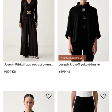
*-15 % s kódem: LST
Joseph Ribkoff zavinovací overal dámský
Joseph Ribkoff sako dámské
9099 Kč
6399 Kč