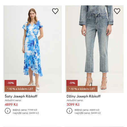
-10%
-11%
*-10 % s kódem: LST
*-10 % s kódem: LST
Šaty Joseph Ribkoff
Džíny Joseph Ribkoff
Aktuální cena:
Aktuální cena:
4899 Kč
3099 Kč
Běžná cena:
7799 Kč
Běžná cena:
4899 Kč
Nejnižší cena:
5499 Kč
Nejnižší cena:
3499 Kč