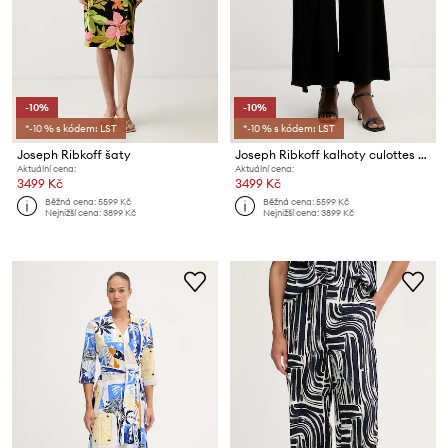
-10%
-10%
*-10 % s kódem: LST
*-10 % s kódem: LST
Joseph Ribkoff šaty
Joseph Ribkoff kalhoty culottes dámské
Aktuální cena:
Aktuální cena:
3499 Kč
3499 Kč
Běžná cena:
5599 Kč
Běžná cena:
5599 Kč
Nejnižší cena:
3899 Kč
Nejnižší cena:
3899 Kč