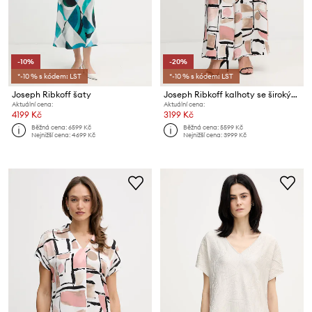
-10%
-20%
*-10 % s kódem: LST
*-10 % s kódem: LST
Joseph Ribkoff šaty
Joseph Ribkoff kalhoty se širokými nohavicemi dámské
Aktuální cena:
Aktuální cena:
4199 Kč
3199 Kč
Běžná cena:
6599 Kč
Běžná cena:
5599 Kč
Nejnižší cena:
4699 Kč
Nejnižší cena:
3999 Kč