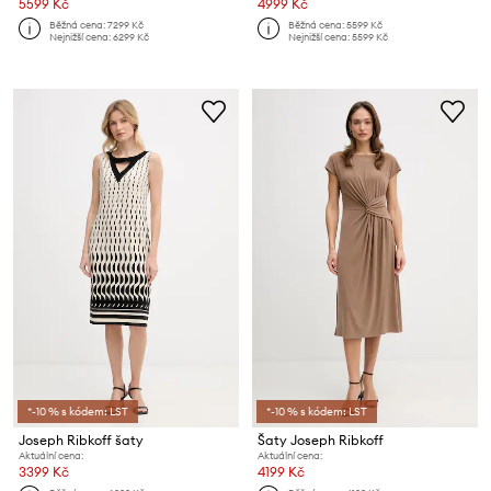
5599 Kč
4999 Kč
Běžná cena:
7299 Kč
Běžná cena:
5599 Kč
Nejnižší cena:
6299 Kč
Nejnižší cena:
5599 Kč
*-10 % s kódem: LST
*-10 % s kódem: LST
Joseph Ribkoff šaty
Šaty Joseph Ribkoff
Aktuální cena:
Aktuální cena:
3399 Kč
4199 Kč