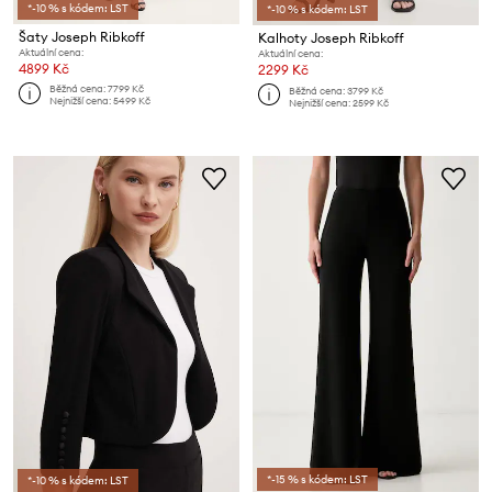
*-10 % s kódem: LST
*-10 % s kódem: LST
Šaty Joseph Ribkoff
Kalhoty Joseph Ribkoff
Aktuální cena:
Aktuální cena:
4899 Kč
2299 Kč
Běžná cena:
7799 Kč
Běžná cena:
3799 Kč
Nejnižší cena:
5499 Kč
Nejnižší cena:
2599 Kč
*-15 % s kódem: LST
*-10 % s kódem: LST