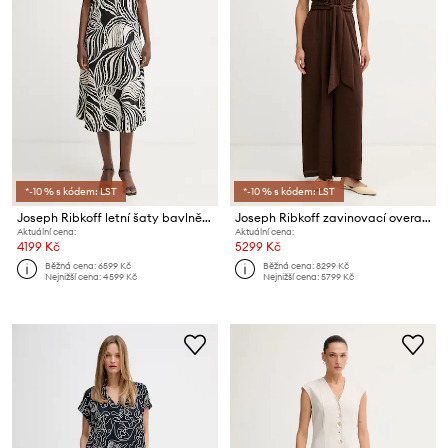
*-10 % s kódem: LST
*-10 % s kódem: LST
Joseph Ribkoff letní šaty bavlněné s elastanem
Joseph Ribkoff zavinovací overal dámský
Aktuální cena:
Aktuální cena:
4199 Kč
5299 Kč
Běžná cena:
6599 Kč
Běžná cena:
8299 Kč
Nejnižší cena:
4599 Kč
Nejnižší cena:
5799 Kč