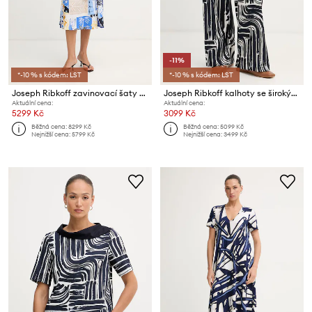
-11%
*-10 % s kódem: LST
*-10 % s kódem: LST
Joseph Ribkoff zavinovací šaty bavlněné s elastanem
Joseph Ribkoff kalhoty se širokými nohavicemi dámské
Aktuální cena:
Aktuální cena:
5299 Kč
3099 Kč
Běžná cena:
8299 Kč
Běžná cena:
5099 Kč
Nejnižší cena:
5799 Kč
Nejnižší cena:
3499 Kč