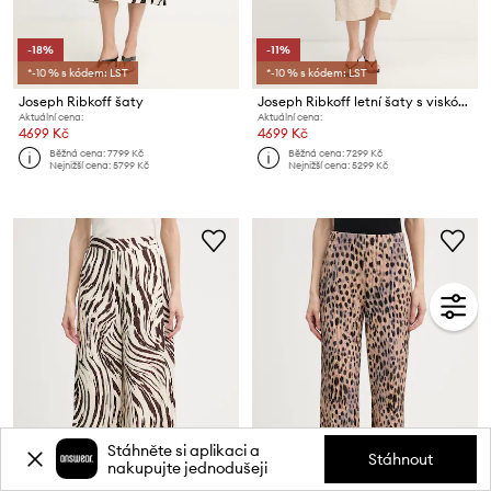
-18%
-11%
*-10 % s kódem: LST
*-10 % s kódem: LST
Joseph Ribkoff šaty
Joseph Ribkoff letní šaty s viskózou
Aktuální cena:
Aktuální cena:
4699 Kč
4699 Kč
Běžná cena:
7799 Kč
Běžná cena:
7299 Kč
Nejnižší cena:
5799 Kč
Nejnižší cena:
5299 Kč
Stáhněte si aplikaci a
Stáhnout
nakupujte jednodušeji