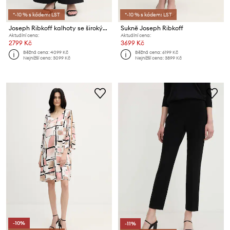
*-10 % s kódem: LST
*-10 % s kódem: LST
Joseph Ribkoff kalhoty se širokými nohavicemi dámské
Sukně Joseph Ribkoff
Aktuální cena:
Aktuální cena:
2799 Kč
3699 Kč
Běžná cena:
4099 Kč
Běžná cena:
6199 Kč
Nejnižší cena:
3099 Kč
Nejnižší cena:
3899 Kč
-10%
-11%