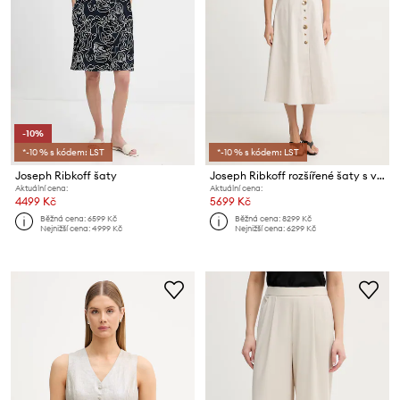
-10%
*-10 % s kódem: LST
*-10 % s kódem: LST
Joseph Ribkoff šaty
Joseph Ribkoff rozšířené šaty s viskózou
Aktuální cena:
Aktuální cena:
4499 Kč
5699 Kč
Běžná cena:
6599 Kč
Běžná cena:
8299 Kč
Nejnižší cena:
4999 Kč
Nejnižší cena:
6299 Kč