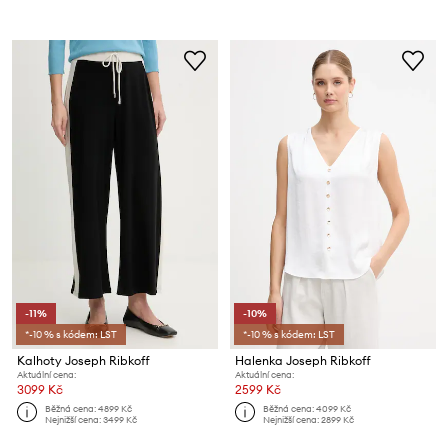
-11%
-10%
*-10 % s kódem: LST
*-10 % s kódem: LST
Kalhoty Joseph Ribkoff
Halenka Joseph Ribkoff
Aktuální cena:
Aktuální cena:
3099 Kč
2599 Kč
Běžná cena:
4899 Kč
Běžná cena:
4099 Kč
Nejnižší cena:
3499 Kč
Nejnižší cena:
2899 Kč