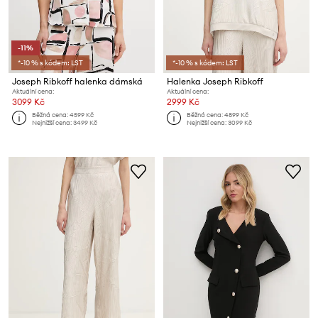
-11%
*-10 % s kódem: LST
*-10 % s kódem: LST
Joseph Ribkoff halenka dámská
Halenka Joseph Ribkoff
Aktuální cena:
Aktuální cena:
3099 Kč
2999 Kč
Běžná cena:
4599 Kč
Běžná cena:
4899 Kč
Nejnižší cena:
3499 Kč
Nejnižší cena:
3099 Kč