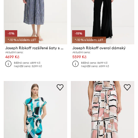
-11%
-15%
*-10 % s kódem: LST
*-10 % s kódem: LST
Joseph Ribkoff rozšířené šaty s modalem
Joseph Ribkoff overal dámský
Aktuální cena:
Aktuální cena:
4699 Kč
5599 Kč
Běžná cena:
6899 Kč
Běžná cena:
8699 Kč
Nejnižší cena:
5299 Kč
Nejnižší cena:
6599 Kč