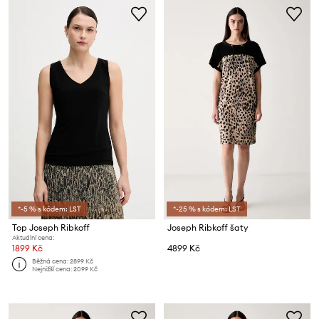
*-5 % s kódem: LST
*-25 % s kódem: LST
Top Joseph Ribkoff
Joseph Ribkoff šaty
Aktuální cena:
1899 Kč
4899 Kč
Běžná cena:
2899 Kč
Nejnižší cena:
2099 Kč