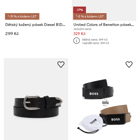
-17%
*-15 % s kódem: LST
*-5 % s kódem: LST
Dětský kožený pásek Diesel B1DRN BELTS
United Colors of Benetton pásek dětský
Aktuální cena:
2199 Kč
329 Kč
Běžná cena:
399 Kč
Nejnižší cena:
399 Kč