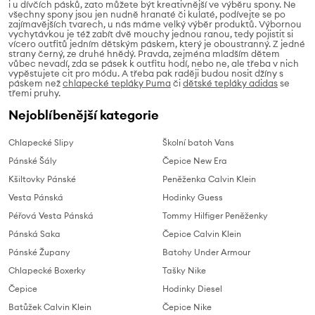
i u dívčích pásků, zato můžete být kreativnější ve výběru spony. Ne
všechny spony jsou jen nudně hranaté či kulaté, podívejte se po
zajímavějších tvarech, u nás máme velký výběr produktů. Výbornou
vychytávkou je též zabít dvě mouchy jednou ranou, tedy pojistit si
vícero outfitů jedním dětským páskem, který je oboustranný. Z jedné
strany černý, ze druhé hnědý. Pravda, zejména mladším dětem
vůbec nevadí, zda se pásek k outfitu hodí, nebo ne, ale třeba v nich
vypěstujete cit pro módu. A třeba pak raději budou nosit džíny s
páskem než
chlapecké tepláky Puma
či
dětské tepláky adidas
se
třemi pruhy.
Nejoblíbenější kategorie
Chlapecké Slipy
Školní batoh Vans
Pánské Šály
Čepice New Era
Kšiltovky Pánské
Peněženka Calvin Klein
Vesta Pánská
Hodinky Guess
Péřová Vesta Pánská
Tommy Hilfiger Peněženky
Pánská Saka
Čepice Calvin Klein
Pánské Župany
Batohy Under Armour
Chlapecké Boxerky
Tašky Nike
Čepice
Hodinky Diesel
Batůžek Calvin Klein
Čepice Nike