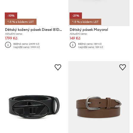
-10%
-21%
*-5 % s kódem: LST
*-5 % s kódem: LST
Dětský kožený pásek Diesel B1DRN BELTS
Dětský pásek Mayoral
Aktuální cena:
Aktuální cena:
1799 Kč
149 Kč
Běžná cena:
2499 Kč
Běžná cena:
189 Kč
Nejnižší cena:
1999 Kč
Nejnižší cena:
189 Kč