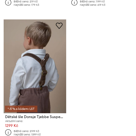
Běžná cena:
219 Kč
Běžná cena:
1199 Kč
Nejnižší cena:
179 Kč
Nejnižší cena:
619 Kč
*-5 % s kódem: LST
Dětské šle Donsje Tjebbe Suspenders Stag
Aktuální cena:
1299 Kč
Běžná cena:
2199 Kč
Nejnižší cena:
1399 Kč