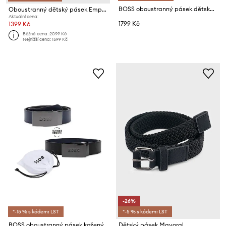
BOSS oboustranný pásek dětský kožený
Oboustranný dětský pásek Emporio Armani
Aktuální cena:
1799 Kč
1399 Kč
Běžná cena:
2099 Kč
Nejnižší cena:
1599 Kč
-26%
*-15 % s kódem: LST
*-5 % s kódem: LST
BOSS oboustranný pásek kožený
Dětský pásek Mayoral