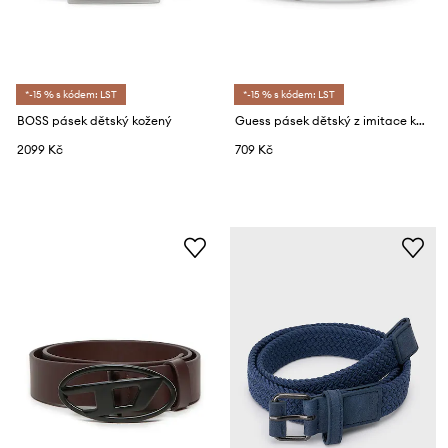
*-15 % s kódem: LST
*-15 % s kódem: LST
BOSS pásek dětský kožený
Guess pásek dětský z imitace kůže
2099 Kč
709 Kč