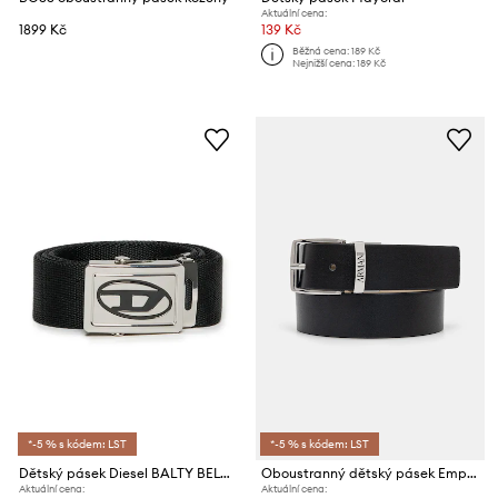
Aktuální cena:
1899 Kč
139 Kč
Běžná cena:
189 Kč
Nejnižší cena:
189 Kč
*-5 % s kódem: LST
*-5 % s kódem: LST
Dětský pásek Diesel BALTY BELTS
Oboustranný dětský pásek Emporio Armani
Aktuální cena:
Aktuální cena: