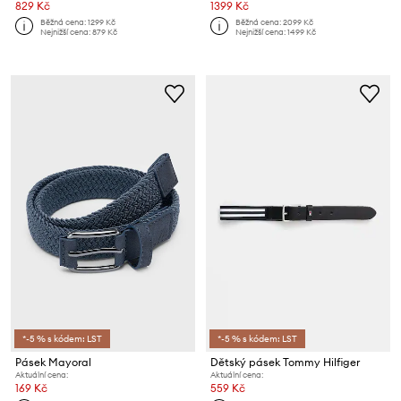
829 Kč
1399 Kč
Běžná cena:
1299 Kč
Běžná cena:
2099 Kč
Nejnižší cena:
879 Kč
Nejnižší cena:
1499 Kč
*-5 % s kódem: LST
*-5 % s kódem: LST
Pásek Mayoral
Dětský pásek Tommy Hilfiger
Aktuální cena:
Aktuální cena:
169 Kč
559 Kč