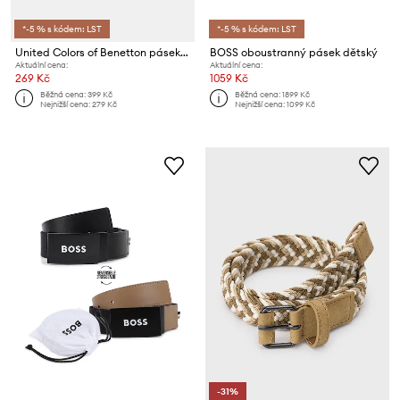
*-5 % s kódem: LST
*-5 % s kódem: LST
United Colors of Benetton pásek dětský
BOSS oboustranný pásek dětský
Aktuální cena:
Aktuální cena:
269 Kč
1059 Kč
Běžná cena:
399 Kč
Běžná cena:
1899 Kč
Nejnižší cena:
279 Kč
Nejnižší cena:
1099 Kč
-31%