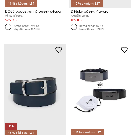
*-5 % s kódem: LST
*-5 % s kódem: LST
BOSS oboustranný pásek dětský
Dětský pásek Mayoral
Aktuální cena:
Aktuální cena:
969 Kč
129 Kč
Běžná cena:
1799 Kč
Běžná cena:
189 Kč
Nejnižší cena:
1059 Kč
Nejnižší cena:
189 Kč
-12%
*-15 % s kódem: LST
*-5 % s kódem: LST