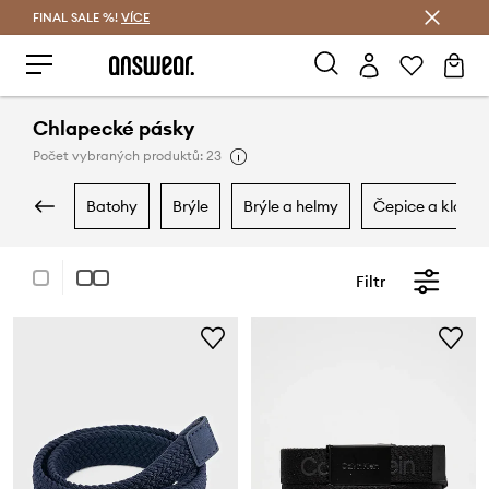
FINAL SALE %!
VÍCE
Ušetřete s Answear Club
Chlapecké pásky
Počet vybraných produktů: 23
batohy
brýle
brýle a helmy
čepice a klobo
Filtr