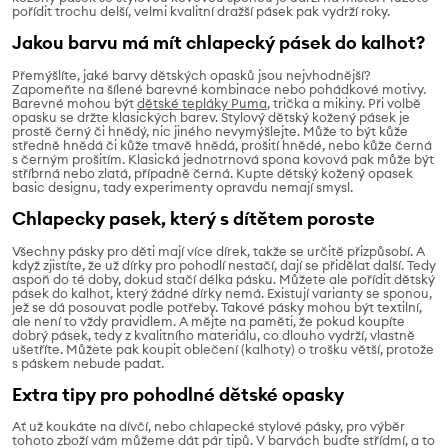
pořídit trochu delší, velmi kvalitní dražší pásek pak vydrží roky.
Jakou barvu má mít chlapecký pásek do kalhot?
Přemýšlíte, jaké barvy dětských opasků jsou nejvhodnější?
Zapomeňte na šílené barevné kombinace nebo pohádkové motivy.
Barevné mohou být
dětské tepláky Puma
, trička a mikiny. Při volbě
opasku se držte klasických barev. Stylový dětský kožený pásek je
prostě černý či hnědý, nic jiného nevymýšlejte. Může to být kůže
středně hnědá či kůže tmavě hnědá, prošití hnědé, nebo kůže černá
s černým prošitím. Klasická jednotrnová spona kovová pak může být
stříbrná nebo zlatá, případně černá. Kupte dětský kožený opasek
basic designu, tady experimenty opravdu nemají smysl.
Chlapecky pasek, který s dítětem poroste
Všechny pásky pro děti mají více dírek, takže se určitě přizpůsobí. A
když zjistíte, že už dírky pro pohodlí nestačí, dají se přidělat další. Tedy
aspoň do té doby, dokud stačí délka pásku. Můžete ale pořídit dětský
pásek do kalhot, který žádné dírky nemá. Existují varianty se sponou,
jež se dá posouvat podle potřeby. Takové pásky mohou být textilní,
ale není to vždy pravidlem. A mějte na paměti, že pokud koupíte
dobrý pásek, tedy z kvalitního materiálu, co dlouho vydrží, vlastně
ušetříte. Můžete pak koupit oblečení (kalhoty) o trošku větší, protože
s páskem nebude padat.
Extra tipy pro pohodlné dětské opasky
Ať už koukáte na dívčí, nebo chlapecké stylové pásky, pro výběr
tohoto zboží vám můžeme dát pár tipů. V barvách buďte střídmí, a to