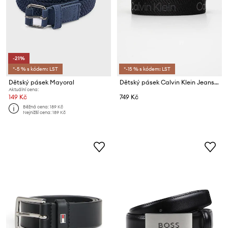
-21%
*-5 % s kódem: LST
*-15 % s kódem: LST
Dětský pásek Mayoral
Dětský pásek Calvin Klein Jeans 0
Aktuální cena:
149 Kč
749 Kč
Běžná cena:
189 Kč
Nejnižší cena:
189 Kč