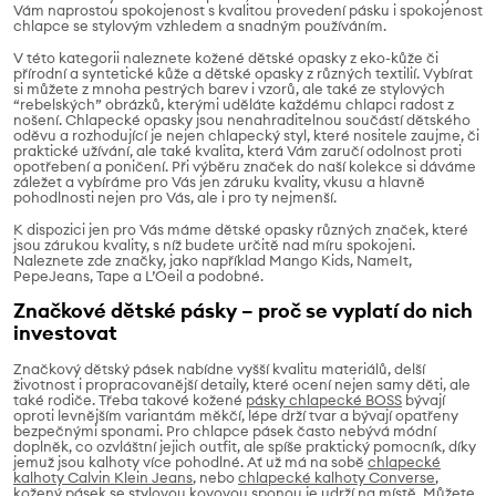
Vám naprostou spokojenost s kvalitou provedení pásku i spokojenost
chlapce se stylovým vzhledem a snadným používáním.
V této kategorii naleznete kožené dětské opasky z eko-kůže či
přírodní a syntetické kůže a dětské opasky z různých textilií. Vybírat
si můžete z mnoha pestrých barev i vzorů, ale také ze stylových
“rebelských” obrázků, kterými uděláte každému chlapci radost z
nošení. Chlapecké opasky jsou nenahraditelnou součástí dětského
oděvu a rozhodující je nejen chlapecký styl, které nositele zaujme, či
praktické užívání, ale také kvalita, která Vám zaručí odolnost proti
opotřebení a poničení. Při výběru značek do naší kolekce si dáváme
záležet a vybíráme pro Vás jen záruku kvality, vkusu a hlavně
pohodlnosti nejen pro Vás, ale i pro ty nejmenší.
K dispozici jen pro Vás máme dětské opasky různých značek, které
jsou zárukou kvality, s níž budete určitě nad míru spokojeni.
Naleznete zde značky, jako například Mango Kids, NameIt,
PepeJeans, Tape a L’Oeil a podobné.
Značkové dětské pásky – proč se vyplatí do nich
investovat
Značkový dětský pásek nabídne vyšší kvalitu materiálů, delší
životnost i propracovanější detaily, které ocení nejen samy děti, ale
také rodiče. Třeba takové kožené
pásky chlapecké BOSS
bývají
oproti levnějším variantám měkčí, lépe drží tvar a bývají opatřeny
bezpečnými sponami. Pro chlapce pásek často nebývá módní
doplněk, co ozvláštní jejich outfit, ale spíše praktický pomocník, díky
jemuž jsou kalhoty více pohodlné. Ať už má na sobě
chlapecké
kalhoty Calvin Klein Jeans
, nebo
chlapecké kalhoty Converse
,
kožený pásek se stylovou kovovou sponou je udrží na místě. Můžete