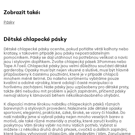
Zobrazit také:
Pásky
Dětské chlapecké pásky
Dětské chlapecké pásky
oceníte, pokud pořídíte větší kalhoty nebo
kraťasy, v takovém případě jsou pásky nepostradatelným
pomocníkem. Pásky se dají utáhnout na potřebnou velikost a navíc
jsou i stylovým doplňkem. Zvolte chlapecký pásek 3Pommes nebo
Tape A l'oeil. Chlapecké pásky jsou velmi důležitou součástí dětské
garderoby. Opasky musí být nejen vkusné a slušivé, musí být hlavně
přizpůsobeny k častému používání, které je v případě chlapců
mnohem méně šetrné. Do našeho sortimentu vybíráme pouze
kvalitní a odolné výrobky, které odolají i časté manipulaci a
horlivému zacházení. Naše pásky jsou uzpůsobeny pro dětské prsty,
takže děti nebudou mít problém s jejich zapínáním, přičemž pásky
nemají sklony k lámavosti během několikanásobného ohýbání.
K dispozici máme širokou nabídku chlapeckých pásků různých
barevných a stylových provedení. Naleznete zde dětské opasky
sportovní, elegantní, praktické, úzké, široké, se vzory či hladké. Do
naší nabídky jsme si vybrali pásky nejen mnoho veselých barev a
motivů, ale také různé materiály a značky, které zaručí kvalitu a
poskytnou Vám široký výběr na míru Vašich potřeb. Vybírat si
můžete i z několika druhů druhů přezek, cvočků a dalších zapínání,
které budou vyhovovat chlapcům, ale především i Vám. Zaručujeme