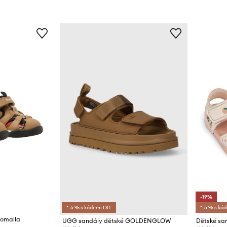
-19%
*-5 % s kódem: LST
*-5 % s kó
Lomalla
UGG sandály dětské GOLDENGLOW
Dětské sa