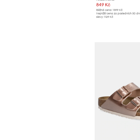
849 Kč
Textil
Běžná cena:
1399 Kč
Nejnižší cena za posledních 30 d
Hračky
slevy:
1129 Kč