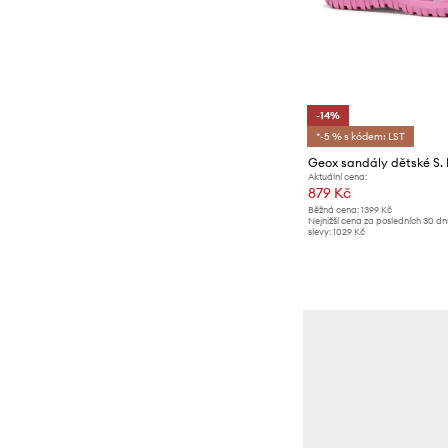
-14%
*-5 % s kódem: LST
Geox sandály dětské S
Aktuální cena:
879 Kč
Běžná cena:
1399 Kč
Nejnižší cena za posledních 30 d
slevy:
1029 Kč