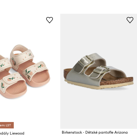
dem: LST
Birkenstock - Dětské pantofle Arizona
ndály Liewood