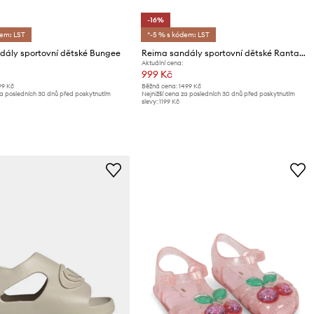
-16%
dem: LST
*-5 % s kódem: LST
dály sportovní dětské Bungee
Reima sandály sportovní dětské Rantaan
Aktuální cena:
999 Kč
99 Kč
Běžná cena:
1499 Kč
za posledních 30 dnů před poskytnutím
Nejnižší cena za posledních 30 dnů před poskytnutím
slevy:
1199 Kč