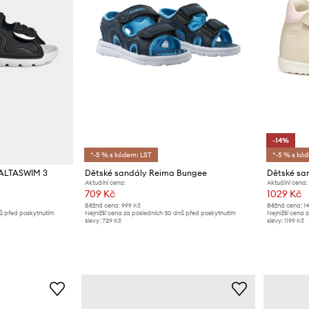
-14%
*-5 % s kódem: LST
*-5 % s kó
 ALTASWIM 3
Dětské sandály Reima Bungee
Dětské s
Aktuální cena:
Aktuální cena:
709 Kč
1029 Kč
Běžná cena:
999 Kč
Běžná cena:
1
nů před poskytnutím
Nejnižší cena za posledních 30 dnů před poskytnutím
Nejnižší cena 
slevy:
729 Kč
slevy:
1199 Kč