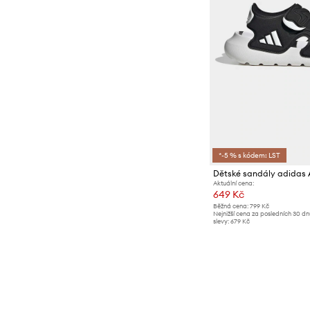
*-5 % s kódem: LST
Dětské sandály adidas
Aktuální cena:
649 Kč
Běžná cena:
799 Kč
Nejnižší cena za posledních 30 d
slevy:
679 Kč