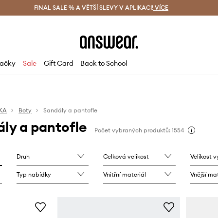
ácení zdarma (od 1800 Kč)
FINAL SALE % A VĚTŠÍ SLEVY V APLIKACI!
Doručení i do 24 h
VÍCE
Ušetřete s 
ačky
Sale
Gift Card
Back to School
KA
Boty
Sandály a pantofle
ály a pantofle
Počet vybraných produktů: 1554
Druh
Celková velikost
Velikost 
Typ nabídky
Vnitřní materiál
Vnější mat