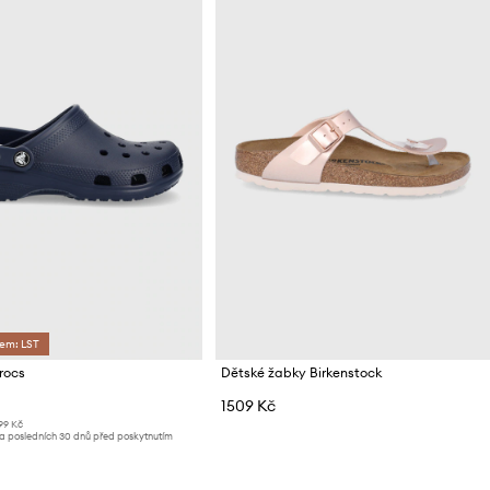
dem: LST
rocs
Dětské žabky Birkenstock
1509 Kč
99 Kč
za posledních 30 dnů před poskytnutím