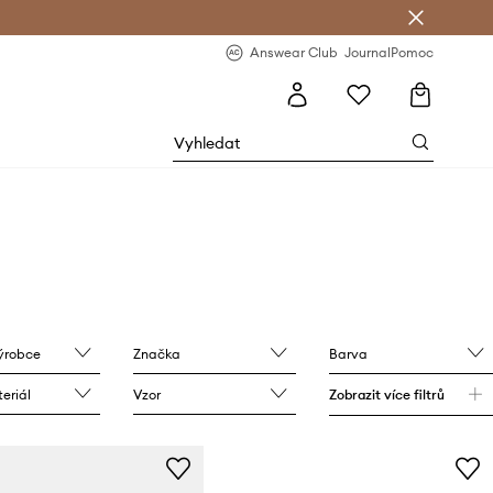
Answear Club
- 20 % na první objednávku
Answear Club
Journal
Pomoc
výrobce
Značka
Barva
eriál
Vzor
Zobrazit více filtrů