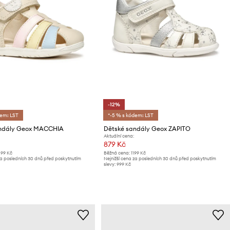
-12%
dem: LST
*-5 % s kódem: LST
andály Geox MACCHIA
Dětské sandály Geox ZAPITO
Aktuální cena:
879 Kč
499 Kč
Běžná cena:
1199 Kč
za posledních 30 dnů před poskytnutím
Nejnižší cena za posledních 30 dnů před poskytnutím
slevy:
999 Kč