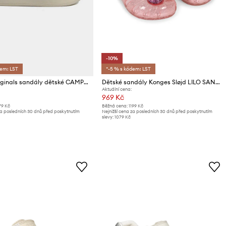
-10%
dem: LST
*-5 % s kódem: LST
adidas Originals sandály dětské CAMPUS 00s FOAM SLIDE
Dětské sandály Konges Sløjd LILO SANDAL
Aktuální cena:
969 Kč
79 Kč
Běžná cena:
1199 Kč
za posledních 30 dnů před poskytnutím
Nejnižší cena za posledních 30 dnů před poskytnutím
slevy:
1079 Kč