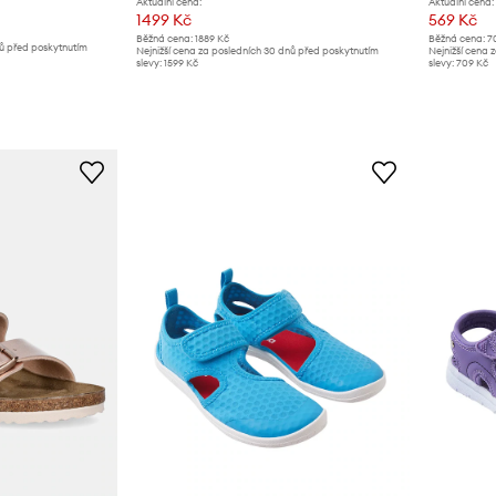
Aktuální cena:
Aktuální cena:
1499 Kč
569 Kč
Běžná cena:
1889 Kč
Běžná cena:
7
nů před poskytnutím
Nejnižší cena za posledních 30 dnů před poskytnutím
Nejnižší cena 
slevy:
1599 Kč
slevy:
709 Kč