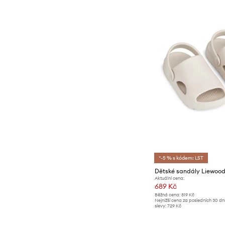
*-5 % s kódem: LST
Dětské sandály Liewoo
Aktuální cena:
689 Kč
Běžná cena:
819 Kč
Nejnižší cena za posledních 30 d
slevy:
729 Kč