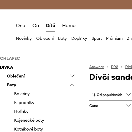
Premium Fashion Benefits
Doručení a vr
Ona
On
Dítě
Home
Novinky
Oblečení
Boty
Doplňky
Sport
Prémium
Zn
CHLAPEC
DÍVKA
Oblečení
Answear
Dítě
DÍV
Dívčí sand
Boty
Oblečení
Body
Doplňky
Boty
Bundy a kabáty
Espadrilky
Body
Džíny i lacláče
Holínky
Batohy
Bundy a kabáty
Baleríny
Od populárních
Kalhoty
Kojenecké boty
Brýle
Dupačky a overaly
Espadrilky
Cena
Košile
Mokasíny a polobotky
Brýle a helmy
Džíny i lacláče
Holínky
Kraťasy
Trekingová obuv
Čepice a klobouky
Halenky a košile
Kojenecké boty
Mikiny
Papuče
Deštníky
Kalhoty a legíny
Kotníkové boty