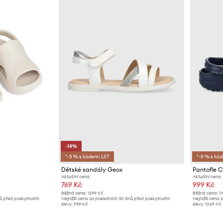
-18%
*-5 % s kódem: LST
*-5 % s kó
d
Dětské sandály Geox
Pantofle C
Aktuální cena:
Aktuální cena:
769 Kč
999 Kč
Běžná cena:
1299 Kč
Běžná cena:
11
nů před poskytnutím
Nejnižší cena za posledních 30 dnů před poskytnutím
Nejnižší cena 
slevy:
939 Kč
slevy:
1069 Kč