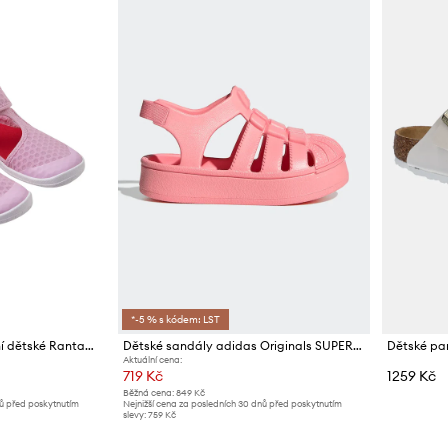
*-5 % s kódem: LST
Reima sandály sportovní dětské Rantaan
Dětské sandály adidas Originals SUPERSTAR SANDAL
Dětské pan
Aktuální cena:
719 Kč
1259 Kč
Běžná cena:
849 Kč
nů před poskytnutím
Nejnižší cena za posledních 30 dnů před poskytnutím
slevy:
759 Kč