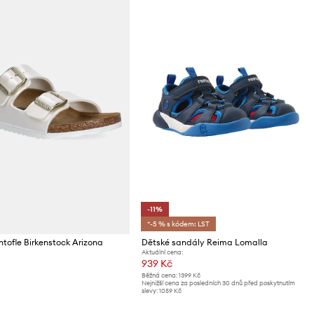
-11%
*-5 % s kódem: LST
tofle Birkenstock Arizona
Dětské sandály Reima Lomalla
Aktuální cena:
939 Kč
Běžná cena:
1399 Kč
Nejnižší cena za posledních 30 dnů před poskytnutím
slevy:
1059 Kč