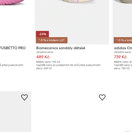
-23%
*-5 % s kódem: LST
*-5 % s kó
. FUSBETTO PRO
Biomecanics sandály dětské
Aktuální cena:
Aktuální cena:
489 Kč
739 Kč
Běžná cena:
759 Kč
Běžná cena:
8
nů před poskytnutím
Nejnižší cena za posledních 30 dnů před poskytnutím
Nejnižší cena 
slevy:
639 Kč
slevy:
789 Kč