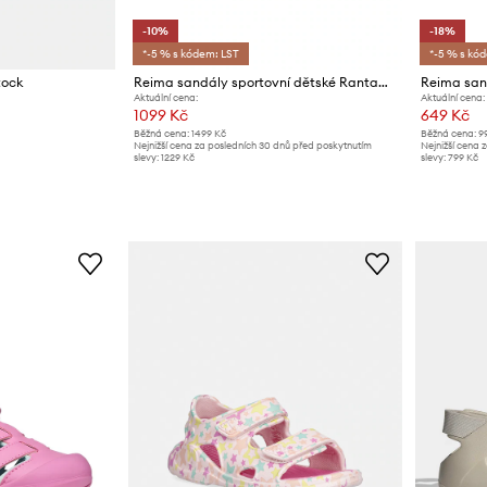
-10%
-18%
*-5 % s kódem: LST
*-5 % s kó
tock
Reima sandály sportovní dětské Rantaan
Reima san
Aktuální cena:
Aktuální cena:
1099 Kč
649 Kč
Běžná cena:
1499 Kč
Běžná cena:
9
Nejnižší cena za posledních 30 dnů před poskytnutím
Nejnižší cena 
slevy:
1229 Kč
slevy:
799 Kč