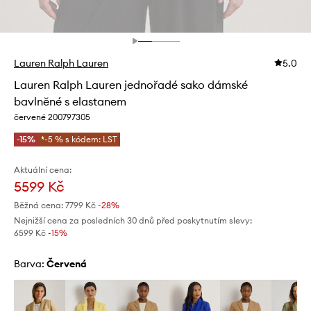
Lauren Ralph Lauren
5.0
Lauren Ralph Lauren jednořadé sako dámské
bavlněné s elastanem
červené 200797305
-15%
*-5 % s kódem: LST
Aktuální cena:
5599 Kč
Běžná cena:
7799 Kč
-28%
Nejnižší cena za posledních 30 dnů před poskytnutím slevy:
6599 Kč
 -15%
Barva:
červená