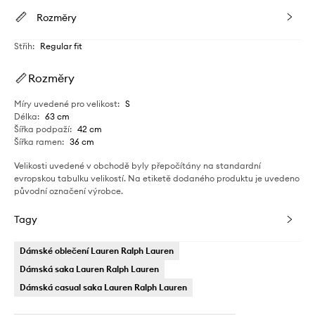
Rozměry
Střih
:
Regular fit
Rozměry
Míry uvedené pro velikost
:
S
Délka
:
63 cm
Šířka podpaží
:
42 cm
Šířka ramen
:
36 cm
Velikosti uvedené v obchodě byly přepočítány na standardní
evropskou tabulku velikostí. Na etiketě dodaného produktu je uvedeno
původní označení výrobce.
Tagy
Dámské oblečení Lauren Ralph Lauren
Dámská saka Lauren Ralph Lauren
Dámská casual saka Lauren Ralph Lauren