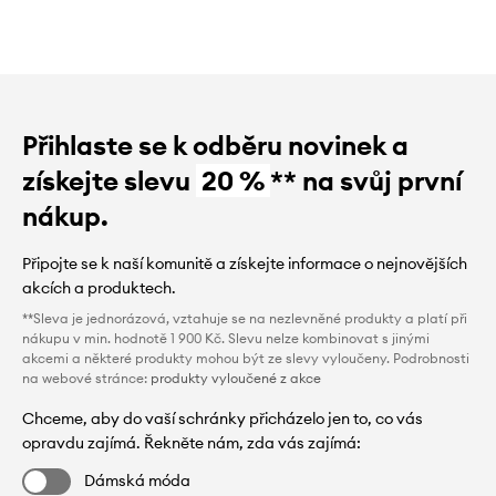
Přihlaste se k odběru novinek a
získejte slevu
20 %
** na svůj první
nákup.
Připojte se k naší komunitě a získejte informace o nejnovějších
akcích a produktech.
**Sleva je jednorázová, vztahuje se na nezlevněné produkty a platí při
nákupu v min. hodnotě 1 900 Kč. Slevu nelze kombinovat s jinými
akcemi a některé produkty mohou být ze slevy vyloučeny. Podrobnosti
na webové stránce:
produkty vyloučené z akce
Chceme, aby do vaší schránky přicházelo jen to, co vás
opravdu zajímá. Řekněte nám, zda vás zajímá:
Dámská móda