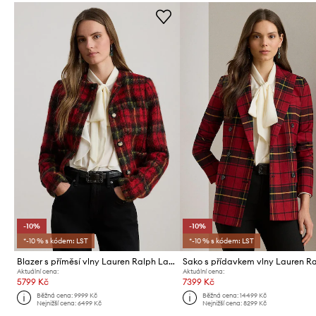
-10%
-10%
*-10 % s kódem: LST
*-10 % s kódem: LST
Blazer s příměsí vlny Lauren Ralph Lauren
Aktuální cena:
Aktuální cena:
5799 Kč
7399 Kč
Běžná cena:
9999 Kč
Běžná cena:
14499 Kč
Nejnižší cena:
6499 Kč
Nejnižší cena:
8299 Kč