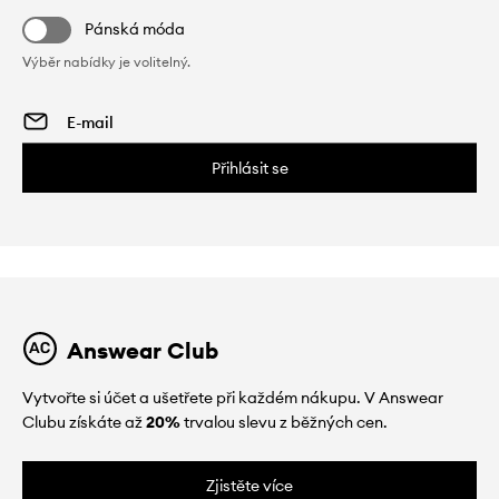
Pánská móda
Výběr nabídky je volitelný.
Přihlásit se
Answear Club
Vytvořte si účet a ušetřete při každém nákupu. V Answear
Clubu získáte až
20%
trvalou slevu z běžných cen.
Zjistěte více