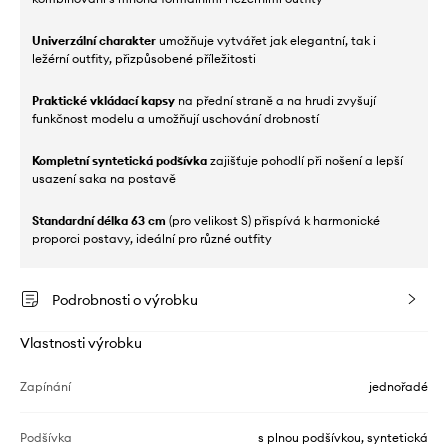
Univerzální charakter
umožňuje vytvářet jak elegantní, tak i
ležérní outfity, přizpůsobené příležitosti
Praktické vkládací kapsy
na přední straně a na hrudi zvyšují
funkčnost modelu a umožňují uschování drobností
Kompletní syntetická podšívka
zajišťuje pohodlí při nošení a lepší
usazení saka na postavě
Standardní délka 63 cm
(pro velikost S) přispívá k harmonické
proporci postavy, ideální pro různé outfity
Podrobnosti o výrobku
Vlastnosti výrobku
Zapínání
jednořadé
Podšívka
s plnou podšívkou, syntetická