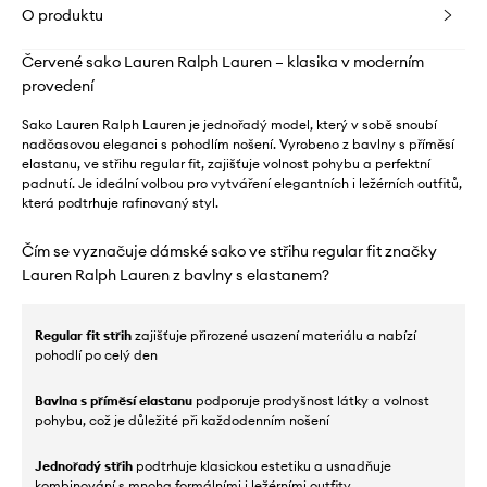
O produktu
Červené sako Lauren Ralph Lauren – klasika v moderním
provedení
Sako Lauren Ralph Lauren je jednořadý model, který v sobě snoubí
nadčasovou eleganci s pohodlím nošení. Vyrobeno z bavlny s příměsí
elastanu, ve střihu regular fit, zajišťuje volnost pohybu a perfektní
padnutí. Je ideální volbou pro vytváření elegantních i ležérních outfitů,
která podtrhuje rafinovaný styl.
Čím se vyznačuje dámské sako ve střihu regular fit značky
Lauren Ralph Lauren z bavlny s elastanem?
Regular fit střih
zajišťuje přirozené usazení materiálu a nabízí
pohodlí po celý den
Bavlna s příměsí elastanu
podporuje prodyšnost látky a volnost
pohybu, což je důležité při každodenním nošení
Jednořadý střih
podtrhuje klasickou estetiku a usnadňuje
kombinování s mnoha formálními i ležérními outfity