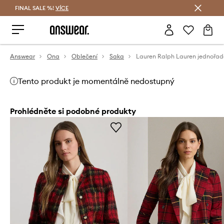
FINAL SALE %!
VÍCE
Ušetřete s Answear Club
Answear
Ona
Oblečení
Saka
Tento produkt je momentálně nedostupný
Prohlédněte si podobné produkty