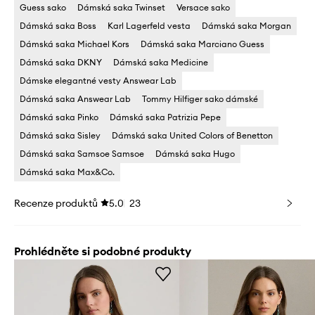
Guess sako
Dámská saka Twinset
Versace sako
Dámská saka Boss
Karl Lagerfeld vesta
Dámská saka Morgan
Dámská saka Michael Kors
Dámská saka Marciano Guess
Dámská saka DKNY
Dámská saka Medicine
Dámske elegantné vesty Answear Lab
Dámská saka Answear Lab
Tommy Hilfiger sako dámské
Dámská saka Pinko
Dámská saka Patrizia Pepe
Dámská saka Sisley
Dámská saka United Colors of Benetton
Dámská saka Samsoe Samsoe
Dámská saka Hugo
Dámská saka Max&Co.
Recenze produktů
5.0
23
Prohlédněte si podobné produkty