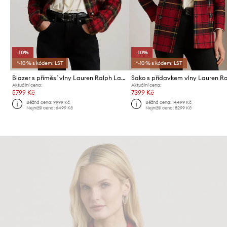
-10%
-10%
*-10 % s kódem: LST
*-10 % s kódem: LST
Blazer s příměsí vlny Lauren Ralph Lauren
Aktuální cena:
Aktuální cena:
5799 Kč
7399 Kč
Běžná cena:
9999 Kč
Běžná cena:
14499 Kč
Nejnižší cena:
6499 Kč
Nejnižší cena:
8299 Kč