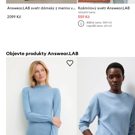
Answear.LAB svetr dámský z merino vlny
Kašmírový svetr Answear.LAB
Aktuální cena:
2099 Kč
559 Kč
Běžná cena:
1599 Kč
Nejnižší cena:
619 Kč
Objevte produkty Answear.LAB