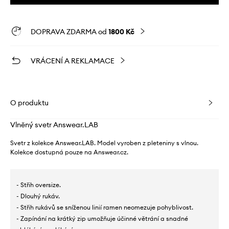
DOPRAVA ZDARMA od
1800 Kč
VRÁCENÍ A REKLAMACE
O produktu
Vlněný svetr Answear.LAB
Svetr z kolekce Answear.LAB. Model vyroben z pleteniny s vlnou.
Kolekce dostupná pouze na Answear.cz.
- Střih oversize.
- Dlouhý rukáv.
- Střih rukávů se sníženou linií ramen neomezuje pohyblivost.
- Zapínání na krátký zip umožňuje účinné větrání a snadné