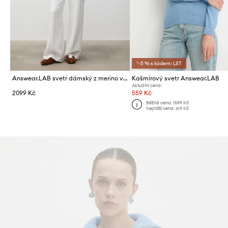
*-5 % s kódem: LST
Answear.LAB svetr dámský z merino vlny
Kašmírový svetr Answear.LAB
Aktuální cena:
2099 Kč
559 Kč
Běžná cena:
1599 Kč
Nejnižší cena:
619 Kč