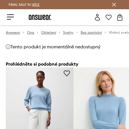
FINAL SALE %!
VÍCE
Ušetřete s Answear Club
Answear
Ona
Oblečení
Svetry
Bez zapínání
Vlněný svet
Tento produkt je momentálně nedostupný
Prohlédněte si podobné produkty