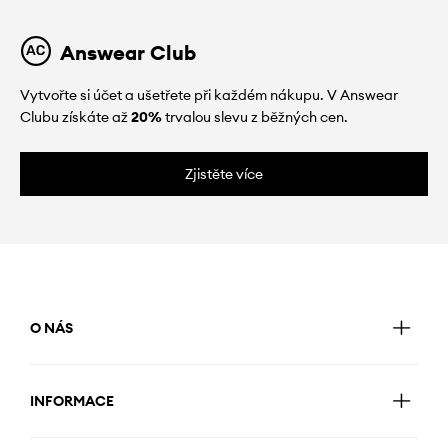
Answear Club
Vytvořte si účet a ušetřete při každém nákupu. V Answear
Clubu získáte až
20%
trvalou slevu z běžných cen.
Zjistěte více
O NÁS
INFORMACE