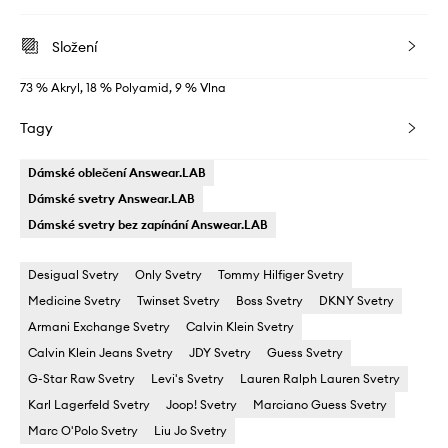
Složení
73 % Akryl, 18 % Polyamid, 9 % Vlna
Tagy
Dámské oblečení Answear.LAB
Dámské svetry Answear.LAB
Dámské svetry bez zapínání Answear.LAB
Desigual Svetry
Only Svetry
Tommy Hilfiger Svetry
Medicine Svetry
Twinset Svetry
Boss Svetry
DKNY Svetry
Armani Exchange Svetry
Calvin Klein Svetry
Calvin Klein Jeans Svetry
JDY Svetry
Guess Svetry
G-Star Raw Svetry
Levi's Svetry
Lauren Ralph Lauren Svetry
Karl Lagerfeld Svetry
Joop! Svetry
Marciano Guess Svetry
Marc O'Polo Svetry
Liu Jo Svetry