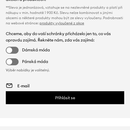
**Sleva je jednorázová, vztahuje se na nezlevněné produkty a platí při
nákupu v min. hodnotě 1 900 Kč. Slevu nelze kombinovat s jinými
akcemi a některé produkty mohou být ze slevy vyloučeny. Podrobnosti
na webové stránce:
produkty vyloučené z akce
Chceme, aby do vaší schránky přicházelo jen to, co vás
opravdu zajímá. Řekněte nám, zda vás zajímá:
Dámská móda
Pánská móda
Výběr nabídky je volitelný.
Přihlásit se