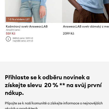
*-5 % s kódem: LST
Kašmírový svetr Answear.LAB
Aktuální cena:
559 Kč
2099 Kč
Běžná cena:
1599 Kč
Nejnižší cena:
619 Kč
Přihlaste se k odběru novinek a
získejte slevu
20 %
** na svůj první
nákup.
Připojte se k naší komunitě a získejte informace o nejnovějších
akcích a produktech.