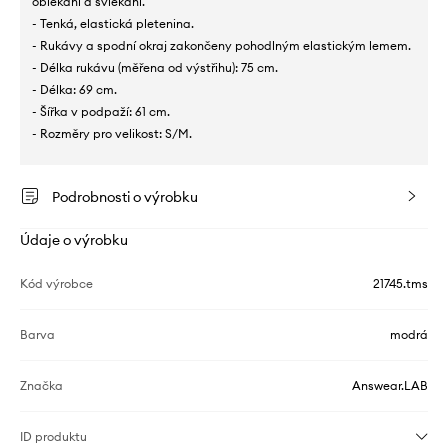
oblékání a svlékání.
- Tenká, elastická pletenina.
- Rukávy a spodní okraj zakončeny pohodlným elastickým lemem.
- Délka rukávu (měřena od výstřihu): 75 cm.
- Délka: 69 cm.
- Šířka v podpaží: 61 cm.
- Rozměry pro velikost: S/M.
Podrobnosti o výrobku
Údaje o výrobku
Kód výrobce
21745.tms
Barva
modrá
Značka
Answear.LAB
ID produktu