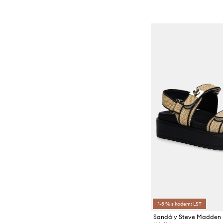
*-5 % s kódem: LST
Sandály Steve Madden