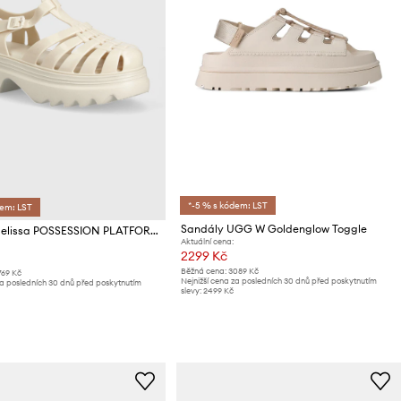
*-5 % s kódem: LST
dem: LST
Sandály UGG W Goldenglow Toggle
Sandály Melissa POSSESSION PLATFORM II AD
Aktuální cena:
2299 Kč
Běžná cena:
3089 Kč
769 Kč
Nejnižší cena za posledních 30 dnů před poskytnutím
za posledních 30 dnů před poskytnutím
slevy:
2499 Kč