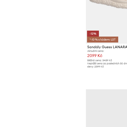
-12%
*-10 % s kódem: LST
Sandály Guess LANAR
Aktuální cena:
2099 Kč
Běžná cena:
3489 Kč
Nejnižší cena za posledních 30 d
slevy:
2399 Kč