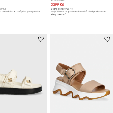
Aktuální cena:
2399 Kč
199 Kč
Běžná cena:
3739 Kč
za posledních 30 dnů před poskytnutím
Nejnižší cena za posledních 30 dnů před poskytnutím
slevy:
2499 Kč