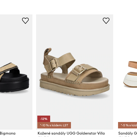
-12%
*-10 % s kódem: LST
*-5 % s kó
 Bigmona
Kožené sandály UGG Goldenstar Villa
Sandály G