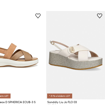
dem: LST
*-5 % s kódem: LST
eox D SPHERICA ECUB-3 S
Sandály Liu Jo FLO 03