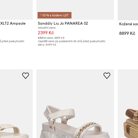
*-10 % s kódem: LST
e XLT2 Ampsole
Sandály Liu Jo PANAREA 02
Aktuální cena:
2399 Kč
8899 Kč
Běžná cena:
3599 Kč
nů před poskytnutím
Nejnižší cena za posledních 30 dnů před poskytnutím
slevy:
2499 Kč