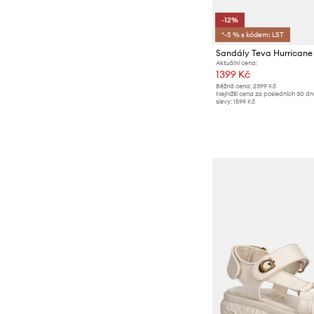
-12%
*-5 % s kódem: LST
Sandály Teva Hurrican
Aktuální cena:
1399 Kč
Běžná cena:
2399 Kč
Nejnižší cena za posledních 30 d
slevy:
1599 Kč