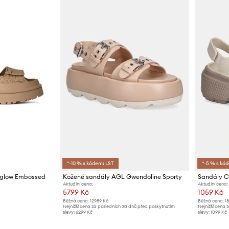
*-10 % s kódem: LST
*-5 % s kó
glow Embossed
Kožené sandály AGL Gwendoline Sporty
Sandály C
Aktuální cena:
Aktuální cena:
5799 Kč
1059 Kč
Běžná cena:
12989 Kč
Běžná cena:
1
Nejnižší cena za posledních 30 dnů před poskytnutím
Nejnižší cena 
slevy:
6299 Kč
slevy:
1099 Kč