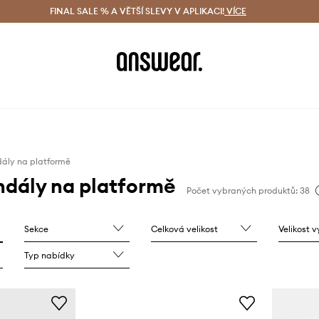
ácení zdarma (od 1800 Kč)
FINAL SALE % A VĚTŠÍ SLEVY V APLIKACI!
Doručení i do 24 h
VÍCE
Ušetřete s 
ály na platformě
ndály na platformě
Počet vybraných produktů: 38
Sekce
Celková velikost
Velikost 
Typ nabídky