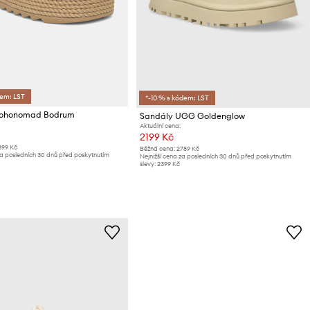
dem: LST
*-10 % s kódem: LST
Bohonomad Bodrum
Sandály UGG Goldenglow
Aktuální cena:
2199 Kč
899 Kč
Běžná cena:
2789 Kč
za posledních 30 dnů před poskytnutím
Nejnižší cena za posledních 30 dnů před poskytnutím
slevy:
2399 Kč