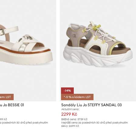
-14%
dem: LST
*-5 % s kódem: LST
u Jo BESSIE 01
Sandály Liu Jo STEFFY SANDAL 03
Aktuální cena:
2299 Kč
199 Kč
Běžná cena:
3739 Kč
za posledních 30 dnů před poskytnutím
Nejnižší cena za posledních 30 dnů před poskytnutím
slevy:
2699 Kč