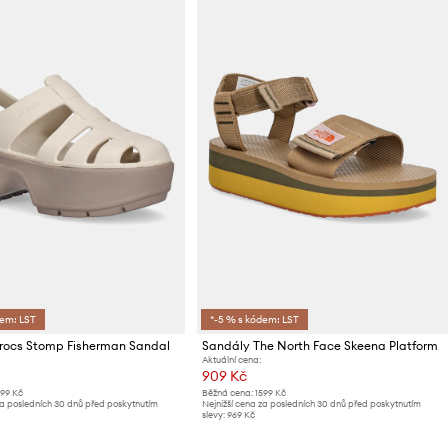
dem: LST
*-5 % s kódem: LST
rocs Stomp Fisherman Sandal
Sandály The North Face Skeena Platform
Aktuální cena:
909 Kč
899 Kč
Běžná cena:
1599 Kč
za posledních 30 dnů před poskytnutím
Nejnižší cena za posledních 30 dnů před poskytnutím
slevy:
969 Kč