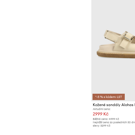
*-5 % s kódem: LST
Kožené sandály Alohas
Aktuální cena:
2999 Kč
Běžná cena:
4999 Kč
Nejnižší cena za posledních 30 d
slevy:
3299 Kč