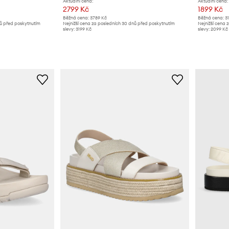
Aktuální cena:
Aktuální cena:
2799 Kč
1899 Kč
Běžná cena:
3789 Kč
Běžná cena:
3
nů před poskytnutím
Nejnižší cena za posledních 30 dnů před poskytnutím
Nejnižší cena 
slevy:
3199 Kč
slevy:
2099 Kč