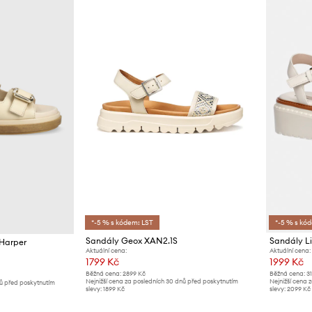
*-5 % s kódem: LST
*-5 % s kó
Sandály Geox XAN2.1S
Sandály Li
 Harper
Aktuální cena:
Aktuální cena:
1799 Kč
1999 Kč
Běžná cena:
2899 Kč
Běžná cena:
3
Nejnižší cena za posledních 30 dnů před poskytnutím
Nejnižší cena 
nů před poskytnutím
slevy:
1899 Kč
slevy:
2099 Kč