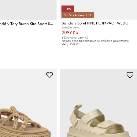
-11%
*-5 % s kódem: LST
Sandály Sorel KINETIC IMPACT WEDG
Kožené sandály Tory Burch Kira Sport Sandal
Aktuální cena:
2099 Kč
Běžná cena:
2899 Kč
Nejnižší cena za posledních 30 dnů před poskytnutím
slevy:
2369 Kč