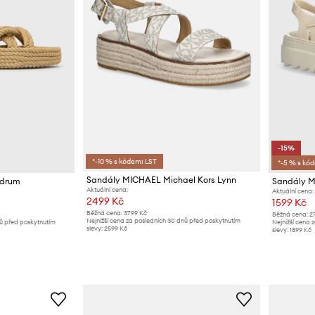
-15%
*-10 % s kódem: LST
*-5 % s kó
Sandály MICHAEL Michael Kors Lynn
odrum
Aktuální cena:
Aktuální cena:
2499 Kč
1599 Kč
Běžná cena:
3799 Kč
Běžná cena:
2
Nejnižší cena za posledních 30 dnů před poskytnutím
nů před poskytnutím
Nejnižší cena 
slevy:
2599 Kč
slevy:
1899 Kč