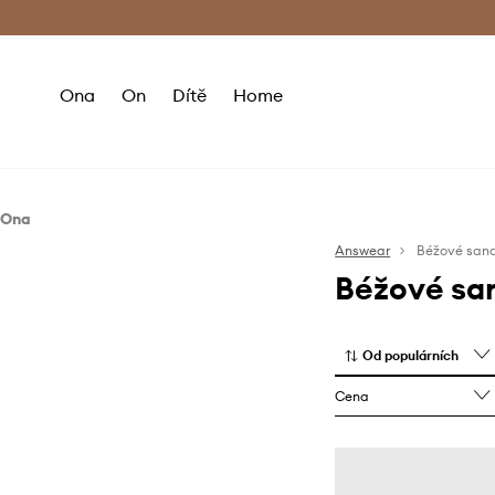
Premium Fashion Benefits
Doručení a vr
Ona
On
Dítě
Home
Ona
Boty
Answear
Béžové sand
Béžové sa
Espadrilky
Sandály a pantofle
Od populárních
Cena