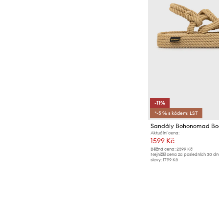
-11%
*-5 % s kódem: LST
Sandály Bohonomad B
Aktuální cena:
1599 Kč
Běžná cena:
2399 Kč
Nejnižší cena za posledních 30 d
slevy:
1799 Kč