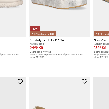
-10%
*-10 % s kódem: LST
*-5 % s kó
A
Sandály Liu Jo FRIDA 36
Sandály 
Aktuální cena:
Aktuální cena:
2499 Kč
1599 Kč
Běžná cena:
4399 Kč
Běžná cena:
2
nů před poskytnutím
Nejnižší cena za posledních 30 dnů před poskytnutím
Nejnižší cena 
slevy:
2799 Kč
slevy:
1699 Kč