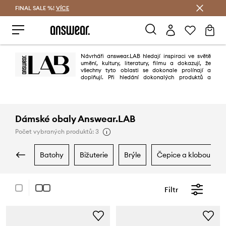
FINAL SALE %!
VÍCE
Ušetřete s Answear Club
Návrháři answear.LAB hledají inspiraci ve světě
umění, kultury, literatury, filmu a dokazují, že
všechny tyto oblasti se dokonale prolínají a
doplňují. Při hledání dokonalých produktů a
materiálů cestují i ​​do nejvzdálenějších koutů světa, aby splnili požadavky
moderní ženy, která si cení kvality, dobrého designu a originality.
Answear.LAB využívá potenciál místních továren, malých studií a
nezávislých designérů, s nimiž vytváří úžasné kolekce.
Dámské obaly Answear.LAB
Počet vybraných produktů: 3
batohy
bižuterie
brýle
čepice a klobouky
Filtr