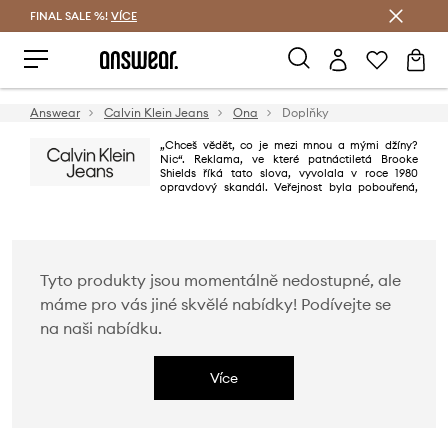
FINAL SALE %!
VÍCE
Ušetřete s Answear Club
Answear
Calvin Klein Jeans
Ona
Doplňky
„Chceš vědět, co je mezi mnou a mými džíny?
Nic“. Reklama, ve které patnáctiletá Brooke
Shields říká tato slova, vyvolala v roce 1980
opravdový skandál. Veřejnost byla pobouřená,
avšak prodejní výsledky prudce vzrostly. O 30 let později Calvin Klein
pořád šokuje – jeho reklamy jsou stále kontroverzní a plné erotiky. Proto
také jsou pravidelně zakazovány, což přispívá k účinku.
Tyto produkty jsou momentálně nedostupné, ale
máme pro vás jiné skvělé nabídky! Podívejte se
na naši nabídku.
Více