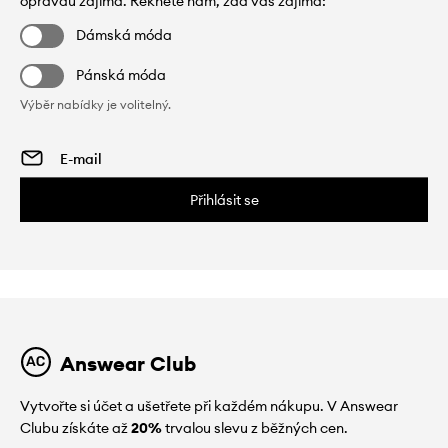
opravdu zajímá. Řekněte nám, zda vás zajímá:
Dámská móda
Pánská móda
Výběr nabídky je volitelný.
Přihlásit se
Answear Club
Vytvořte si účet a ušetřete při každém nákupu. V Answear
Clubu získáte až
20%
trvalou slevu z běžných cen.