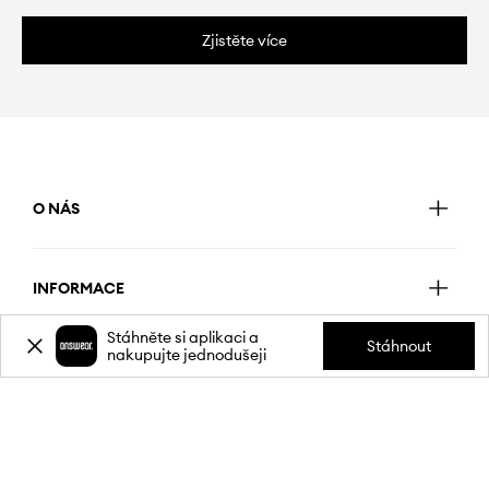
Zjistěte více
O NÁS
INFORMACE
Stáhněte si aplikaci a
Stáhnout
nakupujte jednodušeji
SLUŽBY ZÁKAZNÍKŮM
MOBILNÍ APLIKACE