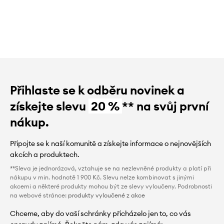
Přihlaste se k odběru novinek a
získejte slevu
20 %
** na svůj první
nákup.
Připojte se k naší komunitě a získejte informace o nejnovějších
akcích a produktech.
**Sleva je jednorázová, vztahuje se na nezlevněné produkty a platí při
nákupu v min. hodnotě 1 900 Kč. Slevu nelze kombinovat s jinými
akcemi a některé produkty mohou být ze slevy vyloučeny. Podrobnosti
na webové stránce:
produkty vyloučené z akce
Chceme, aby do vaší schránky přicházelo jen to, co vás