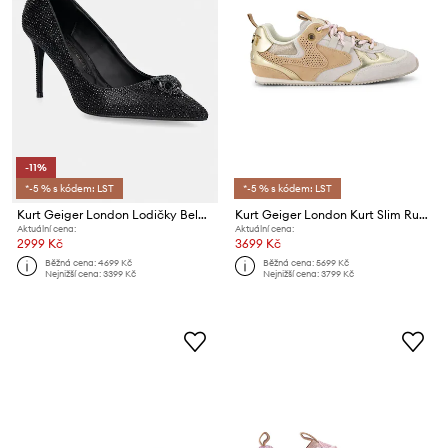
-11%
*-5 % s kódem: LST
*-5 % s kódem: LST
Kurt Geiger London Lodičky Belgravia Eagle Court Dr-Black
Kurt Geiger London Kurt Slim Runner sneakers boty dámské kožené
Aktuální cena:
Aktuální cena:
2999 Kč
3699 Kč
Běžná cena:
4699 Kč
Běžná cena:
5699 Kč
Nejnižší cena:
3399 Kč
Nejnižší cena:
3799 Kč