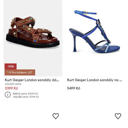
-10%
*-5 % s kódem: LST
Kurt Geiger London sandály dámské kožené Orson Sandal
Kurt Geiger London sandály na vysokém podpatku Lobster Sandal Blue Fabric
Aktuální cena:
3399 Kč
5499 Kč
Běžná cena:
5499 Kč
Nejnižší cena:
3799 Kč