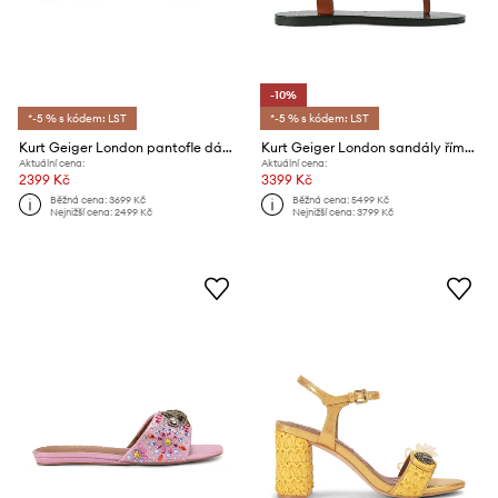
-10%
*-5 % s kódem: LST
*-5 % s kódem: LST
Kurt Geiger London pantofle dámské kožené Kurt Heart T Bar Flat
Kurt Geiger London sandály římanky dámské kožené Boho Butterfly Gladiator
Aktuální cena:
Aktuální cena:
2399 Kč
3399 Kč
Běžná cena:
3699 Kč
Běžná cena:
5499 Kč
Nejnižší cena:
2499 Kč
Nejnižší cena:
3799 Kč