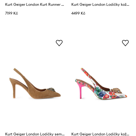
Kurt Geiger London Kurt Runner sneakers boty dámské
Kurt Geiger London Lodičky kožené Belgravia Sling 85 Pink Comb Leather
7199 Kč
4499 Kč
Kurt Geiger London Lodičky semišové Belgravia Sling 85 Tan Suede
Kurt Geiger London Lodičky kožené Large Eagle Sling