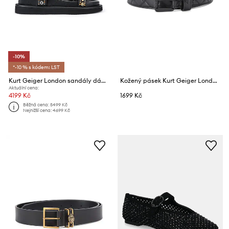
-10%
*-10 % s kódem: LST
Kurt Geiger London sandály dámské kožené Orson Sandal
Kožený pásek Kurt Geiger London Kensington
Aktuální cena:
4199 Kč
1699 Kč
Běžná cena:
5499 Kč
Nejnižší cena:
4699 Kč