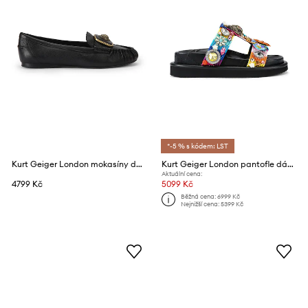
*-5 % s kódem: LST
Kurt Geiger London mokasíny dámské kožené Pimlico Moccasin Black Leather
Kurt Geiger London pantofle dámské Orson Tutti Frutti
Aktuální cena:
4799 Kč
5099 Kč
Běžná cena:
6999 Kč
Nejnižší cena:
5399 Kč