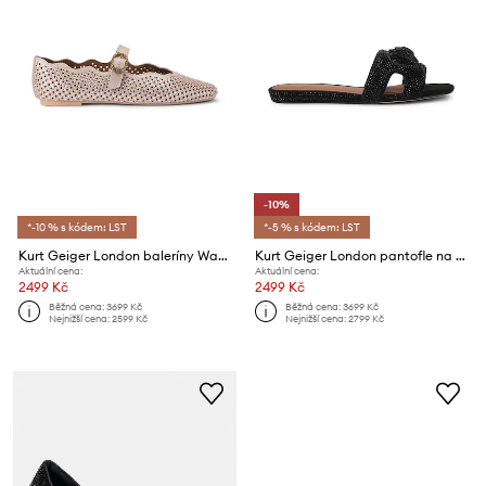
-10%
*-10 % s kódem: LST
*-5 % s kódem: LST
Kurt Geiger London baleríny Wavy Mayfair Ballet Flat
Kurt Geiger London pantofle na plochém podpatku dámské Eagle Cut Out Flat Sdl
Aktuální cena:
Aktuální cena:
2499 Kč
2499 Kč
Běžná cena:
3699 Kč
Běžná cena:
3699 Kč
Nejnižší cena:
2599 Kč
Nejnižší cena:
2799 Kč