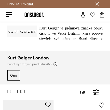
FINAL SALE %!
VÍCE
Ušetřete s Answear Club
Kurt Geiger je prémiová značka obuvi
číslo 1 ve Velké Británii, která poprvé
otevřela své brány na Bond Street v
Londýně v roce 1963. Od šedesátých let se Kurt Geiger
neustále vyvíjel, aby vyráběl prestižní módní obuv a doplňky
s jedinečnou pozicí na trhu
Kurt Geiger London
Počet vybraných produktů: 458
ona
Filtr