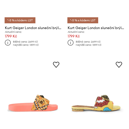
*-5 % s kódem: LST
*-5 % s kódem: LST
Kurt Geiger London sluneční brýle dámské Shoreditch
Kurt Geiger London sluneční brýle dámské Shoreditch
Aktuální cena:
Aktuální cena:
1799 Kč
1799 Kč
Běžná cena:
2699 Kč
Běžná cena:
2699 Kč
Nejnižší cena:
1899 Kč
Nejnižší cena:
1899 Kč