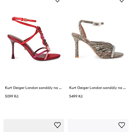
Kurt Geiger London sandály na vysokém podpatku Kiss Sandal Pink Comb Fabric
Kurt Geiger London sandály na vysokém podpatku Crystal Strappy Sandal
5099 Kč
5499 Kč