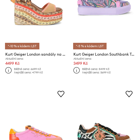
*-10 % s kódem: LST
*-5 % s kódem: LST
Kurt Geiger London sandály na vysokém podpatku Chelsea Scarf Wedge
Kurt Geiger London Southbank Tag sneakers boty dámské
Aktuální cena:
Aktuální cena:
4499 Kč
3499 Kč
Běžná cena:
6699 Kč
Běžná cena:
5499 Kč
Nejnižší cena:
4799 Kč
Nejnižší cena:
3699 Kč