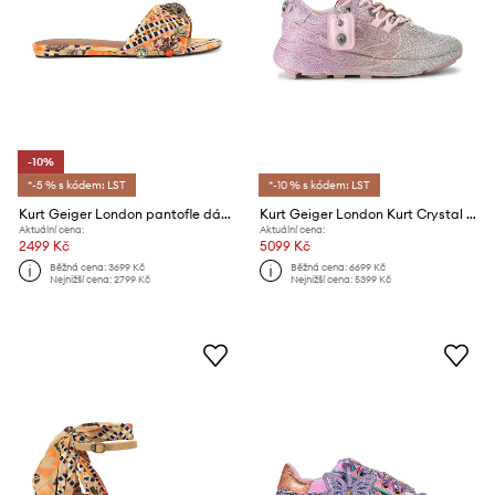
-10%
*-5 % s kódem: LST
*-10 % s kódem: LST
Kurt Geiger London pantofle dámské Kensington Flat Sandal
Kurt Geiger London Kurt Crystal Runner sneakers dámské
Aktuální cena:
Aktuální cena:
2499 Kč
5099 Kč
Běžná cena:
3699 Kč
Běžná cena:
6699 Kč
Nejnižší cena:
2799 Kč
Nejnižší cena:
5399 Kč