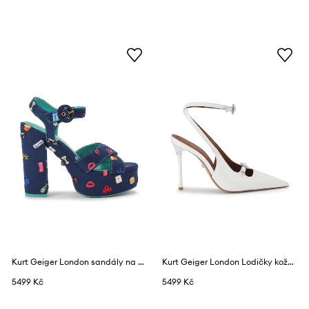
Kurt Geiger London sandály na vysokém podpatku Embroidery Platform Navy Canvas
Kurt Geiger London Lodičky kožené Buckle Point Court White
5499 Kč
5499 Kč