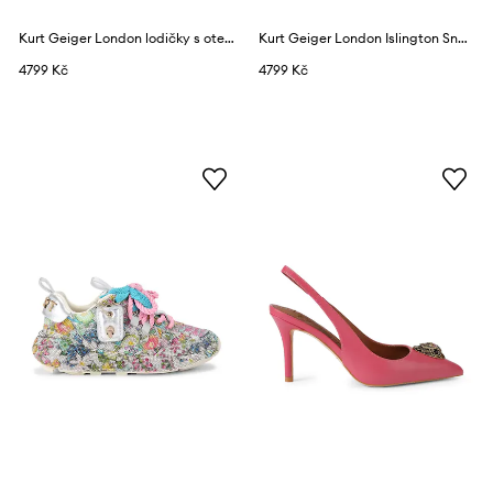
Kurt Geiger London lodičky s otevřenou patou semišové Chelsea Block Slingback
Kurt Geiger London Islington Sneaker sneakers boty dámské semišové
4799 Kč
4799 Kč