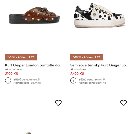
*-5 % s kódem: LST
*-10 % s kódem: LST
Kurt Geiger London pantofle dámské kožené Boho Butterfly Flat
Semišové tenisky Kurt Geiger London Southbank Tag
Aktuální cena:
Aktuální cena:
3199 Kč
3699 Kč
Běžná cena:
4899 Kč
Běžná cena:
5499 Kč
Nejnižší cena:
3399 Kč
Nejnižší cena:
3899 Kč