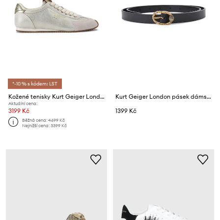
*-10 % s kódem: LST
Kožené tenisky Kurt Geiger London Islington Sneaker
Kurt Geiger London pásek dámský kožený Mayfair
Aktuální cena:
3199 Kč
1399 Kč
Běžná cena:
4699 Kč
Nejnižší cena:
3399 Kč