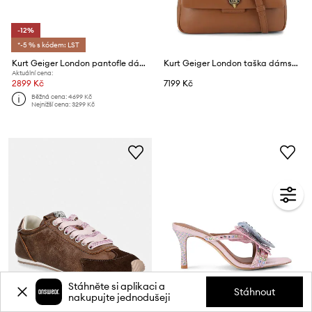
-12%
*-5 % s kódem: LST
Kurt Geiger London pantofle dámské Chelsea Woven Flat Sdl
Kurt Geiger London taška dámská kožená Oxford
Aktuální cena:
2899 Kč
7199 Kč
Běžná cena:
4699 Kč
Nejnižší cena:
3299 Kč
Stáhněte si aplikaci a
Stáhnout
nakupujte jednodušeji