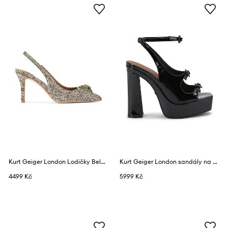
Kurt Geiger London Lodičky Belgravia High Sling Beige Comb
Kurt Geiger London sandály na vysokém podpatku kožené Buckle Platform Sdl
4499 Kč
5999 Kč