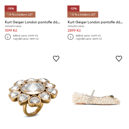
-15%
-12%
*-5 % s kódem: LST
*-5 % s kódem: LST
Kurt Geiger London pantofle dámské Meena Eagle
Kurt Geiger London pantofle dámské Chelsea Flat Sandal
Aktuální cena:
Aktuální cena:
1599 Kč
2899 Kč
Běžná cena:
2499 Kč
Běžná cena:
4699 Kč
Nejnižší cena:
1899 Kč
Nejnižší cena:
3299 Kč