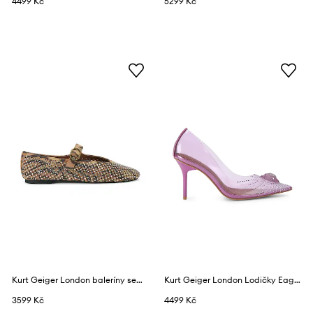
4499 Kč
5299 Kč
Kurt Geiger London baleríny semišové Mayfair Ballet Flat
Kurt Geiger London Lodičky Eagle Vinyl Court Viola
3599 Kč
4499 Kč