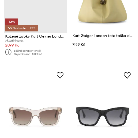
-12%
*-5 % s kódem: LST
Kurt Geiger London tote taška dámská kožená CHELSEA LG SLOUCH HOBO
Kožené žabky Kurt Geiger London Kensington T-Bar
Aktuální cena:
7199 Kč
2099 Kč
Běžná cena:
3499 Kč
Nejnižší cena:
2399 Kč