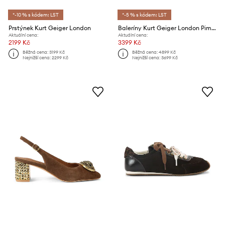
*-10 % s kódem: LST
*-5 % s kódem: LST
Prstýnek Kurt Geiger London
Baleríny Kurt Geiger London Pimlico Ballerina
Aktuální cena:
Aktuální cena:
2199 Kč
3399 Kč
Běžná cena:
3199 Kč
Běžná cena:
4899 Kč
Nejnižší cena:
2299 Kč
Nejnižší cena:
3699 Kč