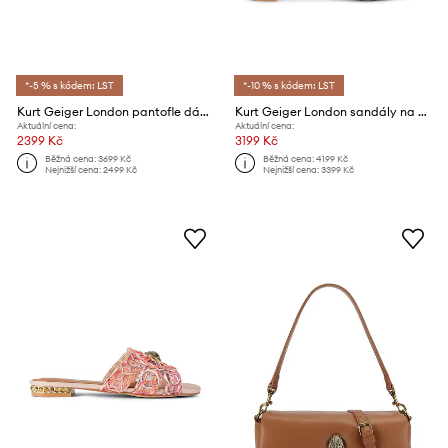
*-5 % s kódem: LST
*-10 % s kódem: LST
Kurt Geiger London pantofle dámské Kensington Flat Sandal
Kurt Geiger London sandály na sloupku Kensington Langley Raffia
Aktuální cena:
Aktuální cena:
2399 Kč
3199 Kč
Běžná cena:
3699 Kč
Běžná cena:
4199 Kč
Nejnižší cena:
2499 Kč
Nejnižší cena:
3399 Kč