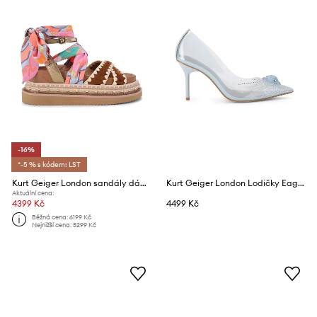
-16%
*-5 % s kódem: LST
Kurt Geiger London sandály dámské kožené Orson Cross Scarf Sdl
Kurt Geiger London Lodičky Eagle Vinyl Court Pale Blue
Aktuální cena:
4399 Kč
4499 Kč
Běžná cena:
6199 Kč
Nejnižší cena:
5299 Kč