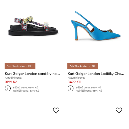
*-5 % s kódem: LST
*-5 % s kódem: LST
Kurt Geiger London sandály na plochém podpatku dámské Orson Sandal
Kurt Geiger London Lodičky Chelsea Point Slingback
Aktuální cena:
Aktuální cena:
3199 Kč
3499 Kč
Běžná cena:
4899 Kč
Běžná cena:
5499 Kč
Nejnižší cena:
3399 Kč
Nejnižší cena:
3699 Kč