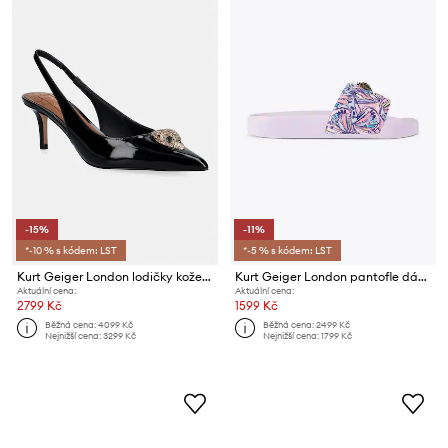
-15%
-11%
*-10 % s kódem: LST
*-5 % s kódem: LST
Kurt Geiger London lodičky kožené Belgravia sling back
Kurt Geiger London pantofle dámské Meena Eagle Lilac
Aktuální cena:
Aktuální cena:
2799 Kč
1599 Kč
Běžná cena:
4099 Kč
Běžná cena:
2499 Kč
Nejnižší cena:
3299 Kč
Nejnižší cena:
1799 Kč