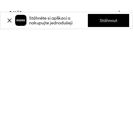
O NÁS
Stáhněte si aplikaci a
Stáhnout
nakupujte jednodušeji
INFORMACE
SLUŽBY ZÁKAZNÍKŮM
MOBILNÍ APLIKACE
PŘIPOJTE SE K NÁM