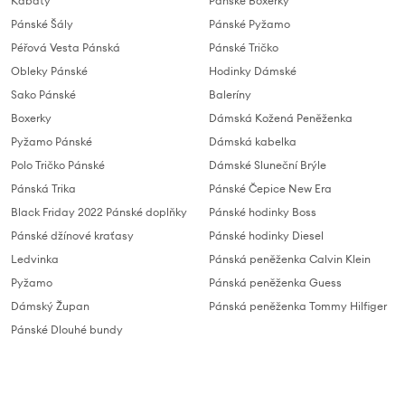
Kabáty
Panske Boxerky
Pánské Šály
Pánské Pyžamo
Péřová Vesta Pánská
Pánské Tričko
Obleky Pánské
Hodinky Dámské
Sako Pánské
Baleríny
Boxerky
Dámská Kožená Peněženka
Pyžamo Pánské
Dámská kabelka
Polo Tričko Pánské
Dámské Sluneční Brýle
Pánská Trika
Pánské Čepice New Era
Black Friday 2022 Pánské doplňky
Pánské hodinky Boss
Pánské džínové kraťasy
Pánské hodinky Diesel
Ledvinka
Pánská peněženka Calvin Klein
Pyžamo
Pánská peněženka Guess
Dámský Župan
Pánská peněženka Tommy Hilfiger
Pánské Dlouhé bundy