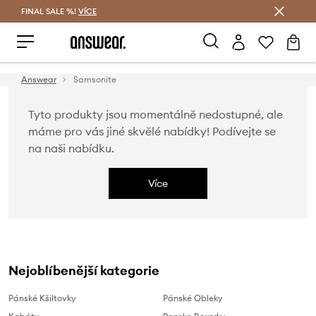
FINAL SALE %!
VÍCE
Ušetřete s Answear Club
Answear
Samsonite
Tyto produkty jsou momentálně nedostupné, ale
máme pro vás jiné skvělé nabídky! Podívejte se
na naši nabídku.
Více
Nejoblíbenější kategorie
Pánské Kšiltovky
Pánské Obleky