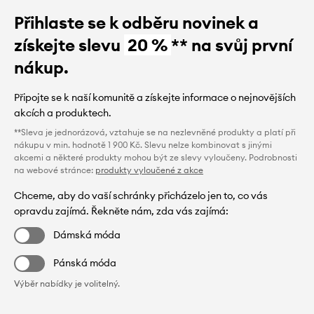
Přihlaste se k odběru novinek a
získejte slevu
20 %
** na svůj první
nákup.
Připojte se k naší komunitě a získejte informace o nejnovějších
akcích a produktech.
**Sleva je jednorázová, vztahuje se na nezlevněné produkty a platí při
nákupu v min. hodnotě 1 900 Kč. Slevu nelze kombinovat s jinými
akcemi a některé produkty mohou být ze slevy vyloučeny. Podrobnosti
na webové stránce:
produkty vyloučené z akce
Chceme, aby do vaší schránky přicházelo jen to, co vás
opravdu zajímá. Řekněte nám, zda vás zajímá:
Dámská móda
Pánská móda
Výběr nabídky je volitelný.