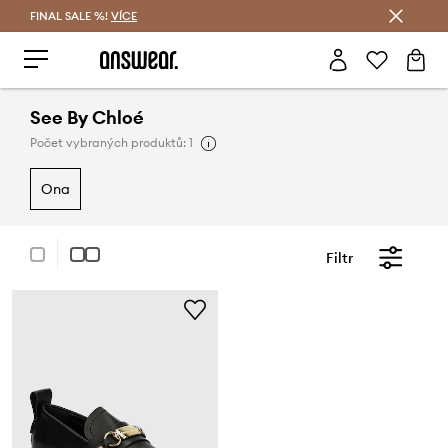
FINAL SALE %!
VÍCE
Ušetřete s Answear Club
See By Chloé
Počet vybraných produktů: 1
ona
Filtr