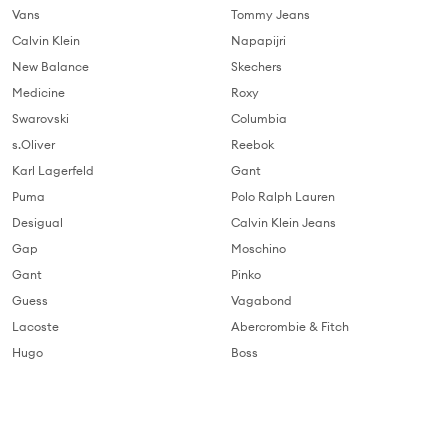
Vans
Tommy Jeans
Calvin Klein
Napapijri
New Balance
Skechers
Medicine
Roxy
Swarovski
Columbia
s.Oliver
Reebok
Karl Lagerfeld
Gant
Puma
Polo Ralph Lauren
Desigual
Calvin Klein Jeans
Gap
Moschino
Gant
Pinko
Guess
Vagabond
Lacoste
Abercrombie & Fitch
Hugo
Boss