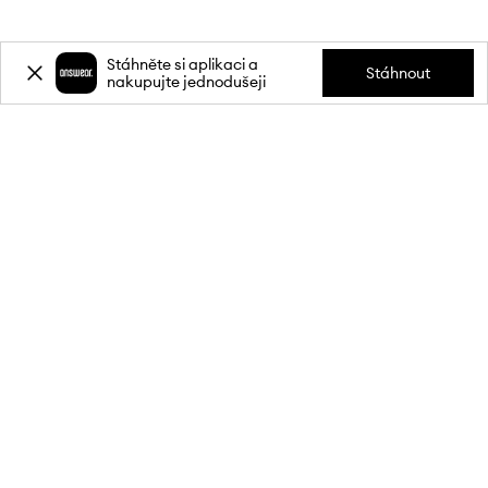
Stáhněte si aplikaci a
Stáhnout
nakupujte jednodušeji
Přihlaste se k odběru novinek a
získejte slevu
20 %
** na svůj první
nákup.
Připojte se k naší komunitě a získejte informace o nejnovějších
akcích a produktech.