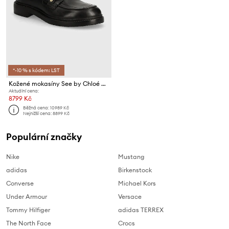
*-10 % s kódem: LST
Kožené mokasíny See by Chloé Signature 1
Aktuální cena:
8799 Kč
Běžná cena:
10989 Kč
Nejnižší cena:
8899 Kč
Populární značky
Nike
Mustang
adidas
Birkenstock
Converse
Michael Kors
Under Armour
Versace
Tommy Hilfiger
adidas TERREX
The North Face
Crocs