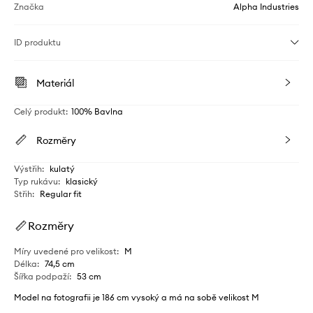
Značka
Alpha Industries
ID produktu
Materiál
Celý produkt
:
100% Bavlna
Rozměry
Výstřih
:
kulatý
Typ rukávu
:
klasický
Střih
:
Regular fit
Rozměry
Míry uvedené pro velikost
:
M
Délka
:
74,5 cm
Šířka podpaží
:
53 cm
Model na fotografii je 186 cm vysoký a má na sobě velikost M