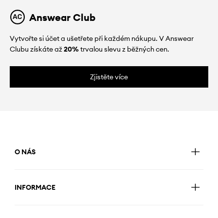
Answear Club
Vytvořte si účet a ušetřete při každém nákupu. V Answear
Clubu získáte až
20%
trvalou slevu z běžných cen.
Zjistěte více
O NÁS
INFORMACE