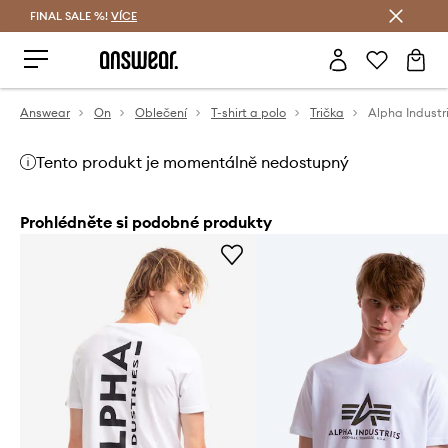
FINAL SALE %!
VÍCE
Ušetřete s Answear Club
Answear
On
Oblečení
T-shirt a polo
Trička
Tento produkt je momentálně nedostupný
Prohlédněte si podobné produkty