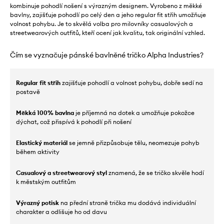
kombinuje pohodlí nošení s výrazným designem. Vyrobeno z měkké
bavlny, zajišťuje pohodlí po celý den a jeho regular fit střih umožňuje
volnost pohybu. Je to skvělá volba pro milovníky casualových a
streetwearových outfitů, kteří ocení jak kvalitu, tak originální vzhled.
Čím se vyznačuje pánské bavlněné tričko Alpha Industries?
Regular fit střih
zajišťuje pohodlí a volnost pohybu, dobře sedí na
postavě
Měkká 100% bavlna
je příjemná na dotek a umožňuje pokožce
dýchat, což přispívá k pohodlí při nošení
Elastický materiál
se jemně přizpůsobuje tělu, neomezuje pohyb
během aktivity
Casualový a streetwearový styl
znamená, že se tričko skvěle hodí
k městským outfitům
Výrazný potisk
na přední straně trička mu dodává individuální
charakter a odlišuje ho od davu