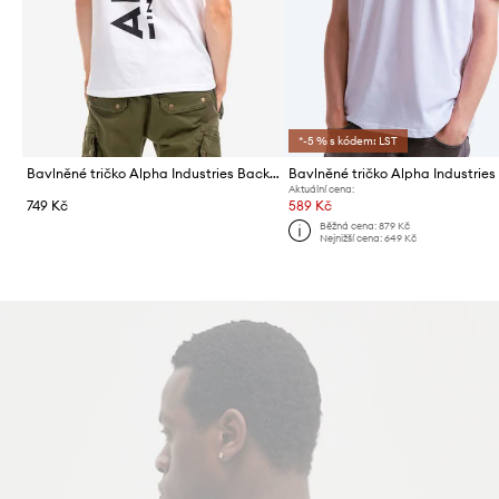
*-5 % s kódem: LST
Bavlněné tričko Alpha Industries Backprint
Aktuální cena:
749 Kč
589 Kč
Běžná cena:
879 Kč
Nejnižší cena:
649 Kč