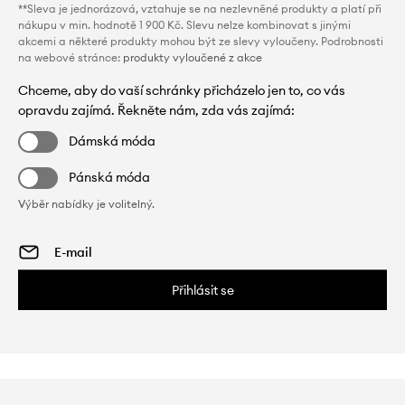
**Sleva je jednorázová, vztahuje se na nezlevněné produkty a platí při
nákupu v min. hodnotě 1 900 Kč. Slevu nelze kombinovat s jinými
akcemi a některé produkty mohou být ze slevy vyloučeny. Podrobnosti
na webové stránce:
produkty vyloučené z akce
Chceme, aby do vaší schránky přicházelo jen to, co vás
opravdu zajímá. Řekněte nám, zda vás zajímá:
Dámská móda
Pánská móda
Výběr nabídky je volitelný.
Přihlásit se