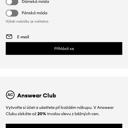
Dámská móda
Pánská móda
Výběr nabídky je volitelný.
Přihlásit se
Answear Club
Vytvořte si účet a ušetřete při každém nákupu. V Answear
Clubu získáte až
20%
trvalou slevu z běžných cen.