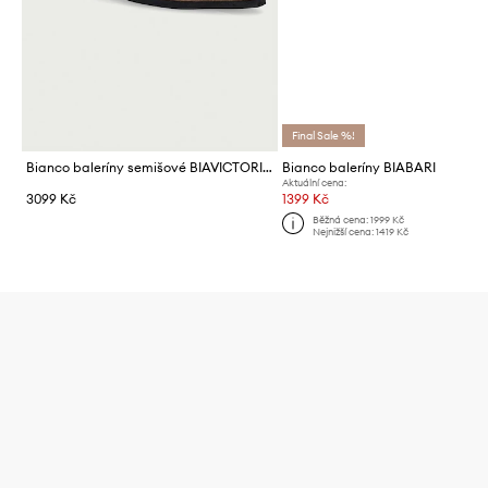
Final Sale %!
Bianco baleríny semišové BIAVICTORIA
Bianco baleríny BIABARI
Aktuální cena:
3099 Kč
1399 Kč
Běžná cena:
1999 Kč
Nejnižší cena:
1419 Kč