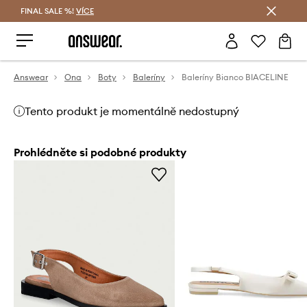
FINAL SALE %!
VÍCE
Ušetřete s Answear Club
Answear
Ona
Boty
Baleríny
Baleríny Bianco BIACELINE
Tento produkt je momentálně nedostupný
Prohlédněte si podobné produkty