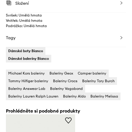
Složení
Svršek: Umělá hmota
Vnitřek: Umělá hmota
Podrážka: Umělá hmota
Tagy
Dámské boty Bianco
Dámské baleríny Bianco
Michael Kors baleriny
Baleríny Geox
Camper baleriny
Tommy Hilfiger baleriny
Baleriny Crocs
Baleríny Tory Burch
Baleríny Answear Lab
Baleríny Vagabond
Baleríny Lauren Ralph Lauren
Baleríny Aldo
Baleríny Melissa
Prohlédněte si podobné produkty