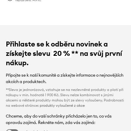
Nejnižší cena:
1419 Kč
Přihlaste se k odběru novinek a
získejte slevu
20 %
** na svůj první
nákup.
Připojte se k naší komunitě a získejte informace o nejnovějších
akcích a produktech.
**Sleva je jednorázová, vztahuje se na nezlevněné produkty a platí při
nákupu v min. hodnotě 1 900 Kč. Slevu nelze kombinovat s jinými
akcemi a některé produkty mohou být ze slevy vyloučeny. Podrobnosti
na webové stránce:
produkty vyloučené z akce
Chceme, aby do vaší schránky přicházelo jen to, co vás
opravdu zajímá. Řekněte nám, zda vás zajímá: