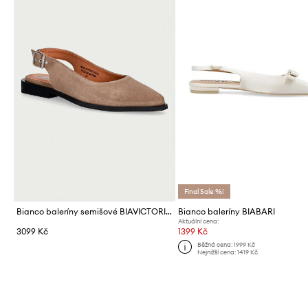
Final Sale %!
Bianco baleríny semišové BIAVICTORIA
Bianco baleríny BIABARI
Aktuální cena:
3099 Kč
1399 Kč
Běžná cena:
1999 Kč
Nejnižší cena:
1419 Kč