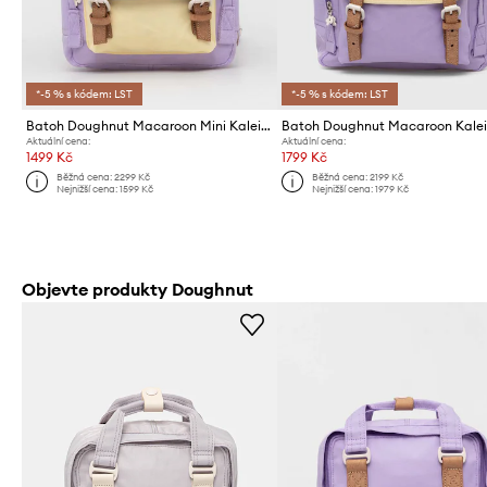
*-5 % s kódem: LST
*-5 % s kódem: LST
Batoh Doughnut Macaroon Mini Kaleido
Batoh Doughnut Macaroon Kale
Aktuální cena:
Aktuální cena:
1499 Kč
1799 Kč
Běžná cena:
2299 Kč
Běžná cena:
2199 Kč
Nejnižší cena:
1599 Kč
Nejnižší cena:
1979 Kč
Objevte produkty Doughnut