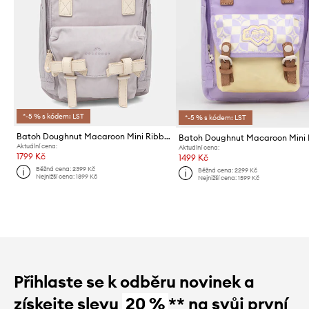
*-5 % s kódem: LST
*-5 % s kódem: LST
Batoh Doughnut Macaroon Mini Ribbon x Unicorn Dream
Aktuální cena:
Aktuální cena:
1799 Kč
1499 Kč
Běžná cena:
2399 Kč
Běžná cena:
2299 Kč
Nejnižší cena:
1899 Kč
Nejnižší cena:
1599 Kč
Přihlaste se k odběru novinek a
získejte slevu
20 %
** na svůj první