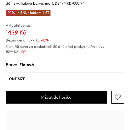
dámský, fialová barva, malý, D349MKD-000194
-10%
*-5 % s kódem: LST
Aktuální cena:
1439 Kč
Běžná cena:
1599 Kč
-10%
Nejnižší cena za posledních 30 dnů před poskytnutím slevy:
1599 Kč
 -10%
Barva:
fialová
ONE SIZE
Přidat do košíku