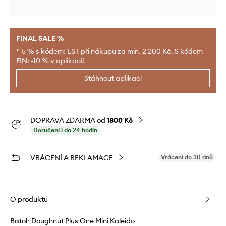
FINAL SALE %
*-5 % s kódem: LST při nákupu za min. 2 200 Kč. S kódem
FIN: -10 % v aplikaci!
Stáhnout aplikaci
DOPRAVA ZDARMA od
1800 Kč
Doručení i do 24 hodin
VRÁCENÍ A REKLAMACE
Vrácení do 30 dnů
O produktu
Batoh Doughnut Plus One Mini Kaleido