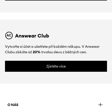
Answear Club
Vytvořte si účet a ušetřete při každém nákupu. V Answear
Clubu získáte až
20%
trvalou slevu z běžných cen.
Zjistěte více
O NÁS