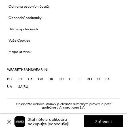
Ochrana osobních údajů
Obchodní podmínky
Údaje společnosti
Vaše Cookies
Mapa stránek
WEARETHEANSWEAR IN:
BG
CY
CZ
GR
HR
HU
IT
PL
RO
SI
SK
UA
UA(RU)
Obsah této webové stránky je chráněn autorským právem a patří
společnosti Answear.com S.A.
Stáhněte si aplikaci a
Stáhnout
nakupujte jednodušeji