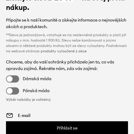
nákup.
Připojte se k naší komunitě a získejte informace o nejnovějších
akcích a produktech.
**Sleva je jednorázová, vztahuje se na nezlevněné produkty a platí při
nákupu v min. hodnotě 1 900 Kč. Slevu nelze kombinovat s jinými
akcemi a některé produkty mohou být ze slevy vyloučeny. Podrobnosti
na webové stránce:
produkty vyloučené z akce
Chceme, aby do vaší schránky přicházelo jen to, co vás
opravdu zajímá. Řekněte nám, zda vás zajímá:
Dámská móda
Pánská móda
Výběr nabídky je volitelný.
Přihlásit se