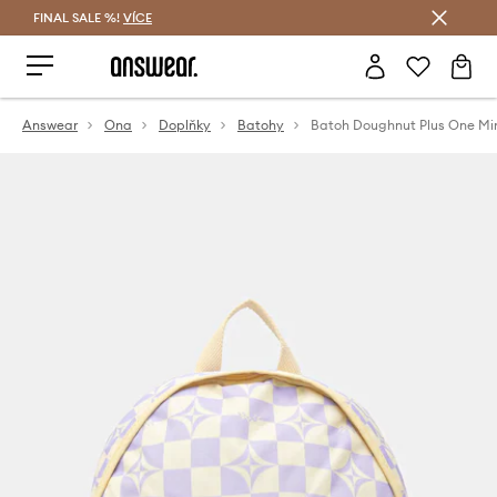
FINAL SALE %!
VÍCE
Ušetřete s Answear Club
Answear
Ona
Doplňky
Batohy