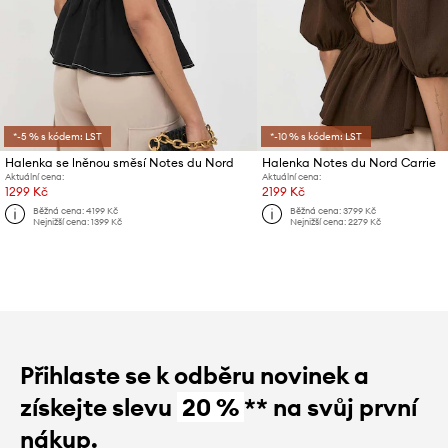
*-5 % s kódem: LST
*-10 % s kódem: LST
Halenka se lněnou směsí Notes du Nord
Halenka Notes du Nord Carrie
Aktuální cena:
Aktuální cena:
1299 Kč
2199 Kč
Běžná cena:
4199 Kč
Běžná cena:
3799 Kč
Nejnižší cena:
1399 Kč
Nejnižší cena:
2279 Kč
Přihlaste se k odběru novinek a
získejte slevu
20 %
** na svůj první
nákup.