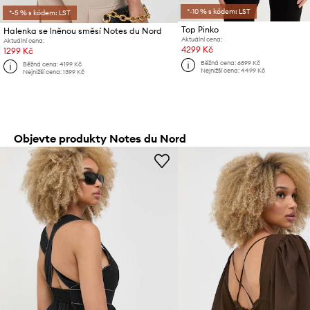
*-10 % s kódem: LST
*-5 % s kódem: LST
Top Pinko
Halenka se lněnou směsí Notes du Nord
Aktuální cena:
Aktuální cena:
4299 Kč
1299 Kč
Běžná cena:
6899 Kč
Běžná cena:
4199 Kč
Nejnižší cena:
4499 Kč
Nejnižší cena:
1399 Kč
Objevte produkty Notes du Nord