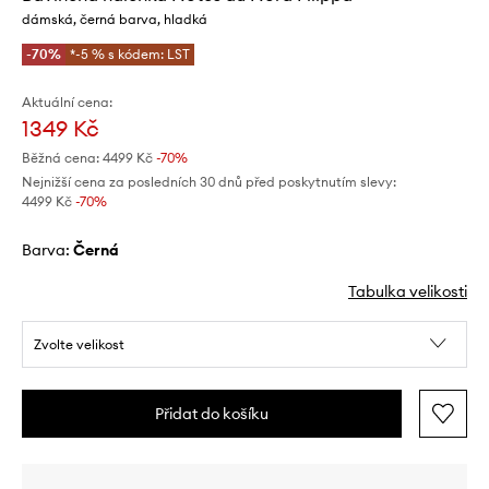
dámská, černá barva, hladká
-70%
*-5 % s kódem: LST
Aktuální cena:
1349 Kč
Běžná cena:
4499 Kč
-70%
Nejnižší cena za posledních 30 dnů před poskytnutím slevy:
4499 Kč
 -70%
Barva:
černá
Tabulka velikosti
Zvolte velikost
Přidat do košíku