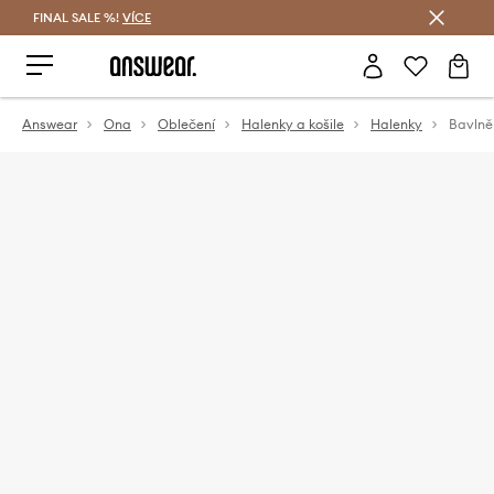
FINAL SALE %!
VÍCE
Ušetřete s Answear Club
Answear
Ona
Oblečení
Halenky a košile
Halenky