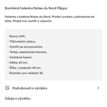
Bavlněná halenka Notes du Nord Filippa
Halenka z kolekce Notes du Nord. Model vyroben z jednobarevné
látky. Model má výstřih s vázaním.
- Rovný střih.
- Tříčtvrteční rukávy.
- Výstřih se zavazováním.
- Tenká, neelastická tkanina.
- Ozdobné řasení.
- Délka: 60 cm.
- Šířka v podpaží: 40 cm.
- Rozměry pro velikost: 36.
Podrobnosti o výrobku
Údaje o výrobku