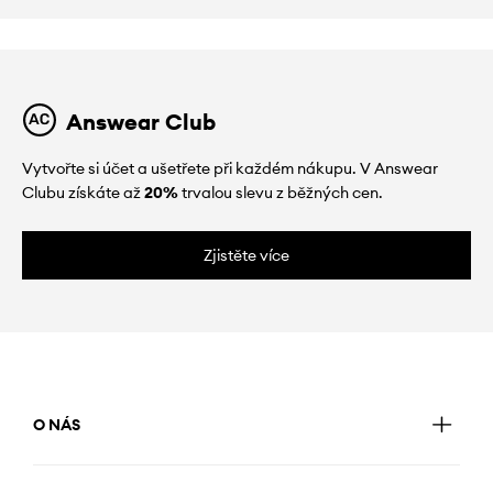
Answear Club
Vytvořte si účet a ušetřete při každém nákupu. V Answear
Clubu získáte až
20%
trvalou slevu z běžných cen.
Zjistěte více
O NÁS