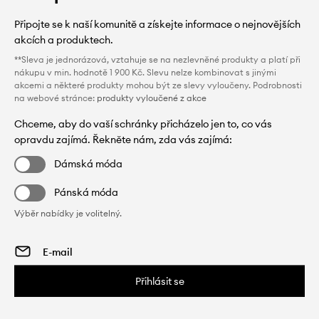
Připojte se k naší komunitě a získejte informace o nejnovějších
akcích a produktech.
**Sleva je jednorázová, vztahuje se na nezlevněné produkty a platí při
nákupu v min. hodnotě 1 900 Kč. Slevu nelze kombinovat s jinými
akcemi a některé produkty mohou být ze slevy vyloučeny. Podrobnosti
na webové stránce:
produkty vyloučené z akce
Chceme, aby do vaší schránky přicházelo jen to, co vás
opravdu zajímá. Řekněte nám, zda vás zajímá:
Dámská móda
Pánská móda
Výběr nabídky je volitelný.
Přihlásit se