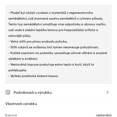
- Model byl zčásti vyroben z materiálů z regenerativního
zemědělství, což znamená souhru zemědělců s rytmem přírody.
Tento typ zemědělství umožňuje více odpočinku a obnovy rostlin,
což vede k získání lepšího krmiva pro hospodářská zvířata a
zdravější půdy.
- Volný střih pro plnou svobodu pohybu.
- Střih rukávů se sníženou linií ramen neomezuje pohyblivost.
- Krátké zapínání na patentky usnadňuje účinné větrání a snadné
oblékání a svlékání.
- Vestavěná kapuce poskytuje extra teplo a krytí, když to
potřebujete.
- Vpředu praktická klokaní kapsa.
Podrobnosti o výrobku
Vlastnosti výrobku
Kapuce
vestavěný