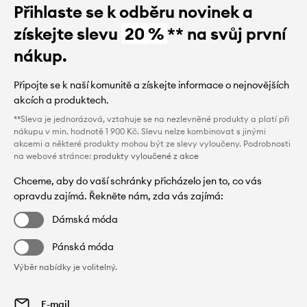
Přihlaste se k odběru novinek a
získejte slevu
20 %
** na svůj první
nákup.
Připojte se k naší komunitě a získejte informace o nejnovějších
akcích a produktech.
**Sleva je jednorázová, vztahuje se na nezlevněné produkty a platí při
nákupu v min. hodnotě 1 900 Kč. Slevu nelze kombinovat s jinými
akcemi a některé produkty mohou být ze slevy vyloučeny. Podrobnosti
na webové stránce:
produkty vyloučené z akce
Chceme, aby do vaší schránky přicházelo jen to, co vás
opravdu zajímá. Řekněte nám, zda vás zajímá:
Dámská móda
Pánská móda
Výběr nabídky je volitelný.