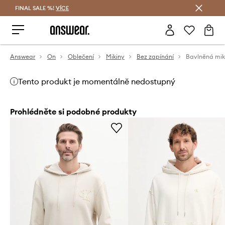
FINAL SALE %!
VÍCE
Ušetřete s Answear Club
Answear
On
Oblečení
Mikiny
Bez zapínání
Tento produkt je momentálně nedostupný
Prohlédněte si podobné produkty