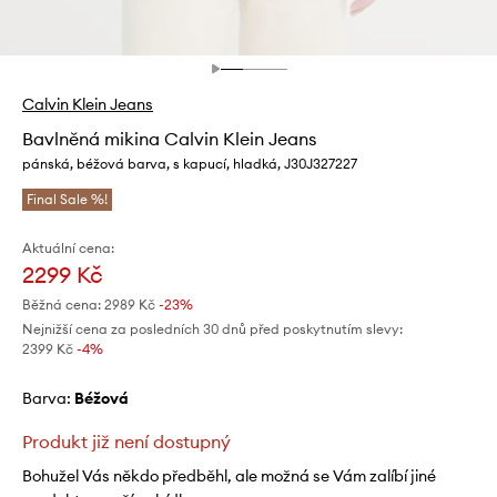
Calvin Klein Jeans
Bavlněná mikina Calvin Klein Jeans
pánská, béžová barva, s kapucí, hladká, J30J327227
Final Sale %!
Aktuální cena:
2299 Kč
Běžná cena:
2989 Kč
-23%
Nejnižší cena za posledních 30 dnů před poskytnutím slevy:
2399 Kč
 -4%
Barva:
béžová
Produkt již není dostupný
Bohužel Vás někdo předběhl, ale možná se Vám zalíbí jiné