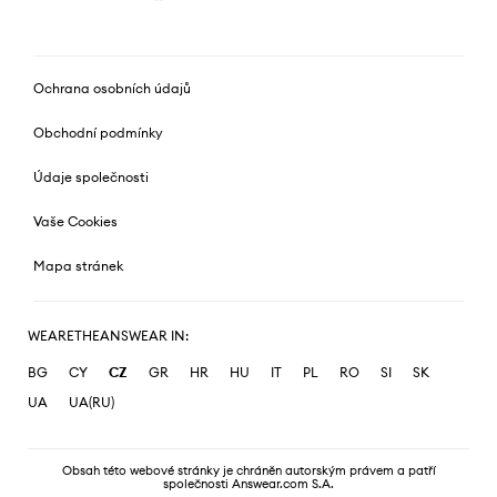
Ochrana osobních údajů
Obchodní podmínky
Údaje společnosti
Vaše Cookies
Mapa stránek
WEARETHEANSWEAR IN:
BG
CY
CZ
GR
HR
HU
IT
PL
RO
SI
SK
UA
UA(RU)
Obsah této webové stránky je chráněn autorským právem a patří
společnosti Answear.com S.A.