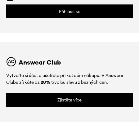
Přihlásit se
Answear Club
Vytvořte si účet a ušetřete při každém nákupu. V Answear
Clubu získáte až
20%
trvalou slevu z běžných cen.
Zjistěte více