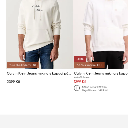
-13%
*-25 % s kódem: LST
*-5 % s kódem: LST
Calvin Klein Jeans mikina s kapucí pánská bavlněná
Aktuální cena:
2399 Kč
1299 Kč
Běžná cena:
2399 Kč
Nejnižší cena:
1499 Kč