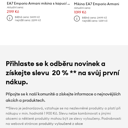
EA7 Emporio Armani mikina s kapucí dámská bavlněná
Mikina EA7 Emporio Armani
Aktuální cena:
Aktuální cena:
2199 Kč
1099 Kč
Běžná cena:
3499 Kč
Běžná cena:
2499 Kč
Nejnižší cena:
2299 Kč
Nejnižší cena:
1239 Kč
Přihlaste se k odběru novinek a
získejte slevu
20 %
** na svůj první
nákup.
Připojte se k naší komunitě a získejte informace o nejnovějších
akcích a produktech.
**Sleva je jednorázová, vztahuje se na nezlevněné produkty a platí při
nákupu v min. hodnotě 1 900 Kč. Slevu nelze kombinovat s jinými
akcemi a některé produkty mohou být ze slevy vyloučeny. Podrobnosti
na webové stránce:
produkty vyloučené z akce