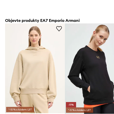
Objevte produkty EA7 Emporio Armani
-11%
*-10 % s kódem: LST
*-5 % s kódem: LST