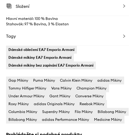
Složení
Hlavní materiál: 100 % Bavlna
Stahovák: 97 % Bavlna, 3 % Elastan
Tagy
Dámské oblečení EA7 Emporio Armani
Dámské mikiny EA7 Emporio Armani
Dámské mikiny bez zapínání EA7 Emporio Armani
Gap Mikiny
Puma Mikiny
Calvin Klein Mikiny
adidas Mikiny
Tommy Hilfiger Mikiny
Vans Mikiny
Champion Mikiny
Under Armour Mikiny
Gant Mikiny
Converse Mikiny
Roxy Mikiny
adidas Originals Mikiny
Reebok Mikiny
Columbia Mikiny
Superdry Mikiny
Fila Mikiny
Billabong Mikiny
Billabong Mikiny
adidas Performance Mikiny
Medicine Mikiny
Prohlédněte si podobné produkty