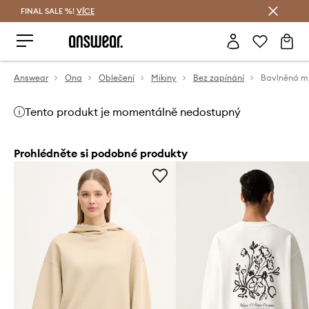
FINAL SALE %!
VÍCE
Ušetřete s Answear Club
Answear
Ona
Oblečení
Mikiny
Bez zapínání
Tento produkt je momentálně nedostupný
Prohlédněte si podobné produkty