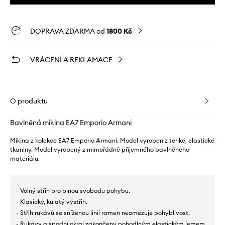
DOPRAVA ZDARMA od
1800 Kč
VRÁCENÍ A REKLAMACE
O produktu
Bavlněná mikina EA7 Emporio Armani
Mikina z kolekce EA7 Emporio Armani. Model vyroben z tenké, elastické
tkaniny. Model vyrobený z mimořádně příjemného bavlněného
materiálu.
- Volný střih pro plnou svobodu pohybu.
- Klasický, kulatý výstřih.
- Střih rukávů se sníženou linií ramen neomezuje pohyblivost.
- Rukávy a spodní okraj zakončeny pohodlným elastickým lemem.