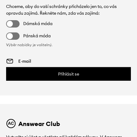
Chceme, aby do vaší schránky přicházelo jen to, co vás
opravdu zajímá. Řekněte nám, zda vás zajímá:
Dámská móda
Pánská móda
Výběr nabídky je volitelný.
Přihlásit se
Answear Club
Vytvořte si účet a ušetřete při každém nákupu. V Answear