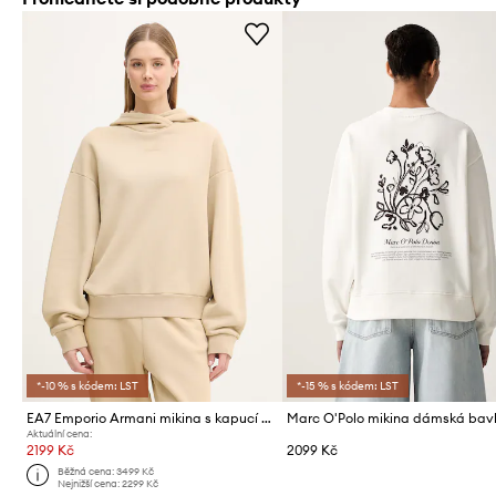
*-10 % s kódem: LST
*-15 % s kódem: LST
EA7 Emporio Armani mikina s kapucí dámská bavlněná
Marc O'Polo mikina dámská bav
Aktuální cena:
2199 Kč
2099 Kč
Běžná cena:
3499 Kč
Nejnižší cena:
2299 Kč