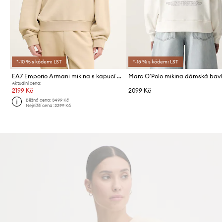
*-10 % s kódem: LST
*-15 % s kódem: LST
EA7 Emporio Armani mikina s kapucí dámská bavlněná
Marc O'Polo mikina dámská bav
Aktuální cena:
2199 Kč
2099 Kč
Běžná cena:
3499 Kč
Nejnižší cena:
2299 Kč