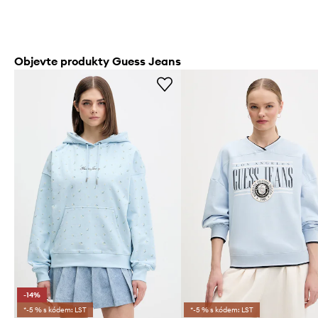
Objevte produkty Guess Jeans
-14%
*-5 % s kódem: LST
*-5 % s kódem: LST