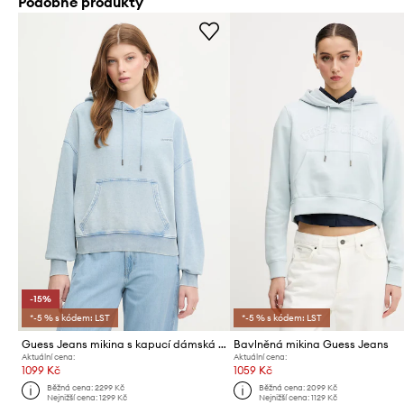
Podobné produkty
-15%
*-5 % s kódem: LST
*-5 % s kódem: LST
Guess Jeans mikina s kapucí dámská bavlněná
Bavlněná mikina Guess Jeans
Aktuální cena:
Aktuální cena:
1099 Kč
1059 Kč
Běžná cena:
2299 Kč
Běžná cena:
2099 Kč
Nejnižší cena:
1299 Kč
Nejnižší cena:
1129 Kč