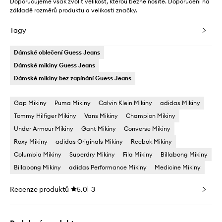
Doporučujeme však zvolit velikost, kterou běžně nosíte. Doporučení na
základě rozměrů produktu a velikosti značky.
Tagy
Dámské oblečení Guess Jeans
Dámské mikiny Guess Jeans
Dámské mikiny bez zapínání Guess Jeans
Gap Mikiny
Puma Mikiny
Calvin Klein Mikiny
adidas Mikiny
Tommy Hilfiger Mikiny
Vans Mikiny
Champion Mikiny
Under Armour Mikiny
Gant Mikiny
Converse Mikiny
Roxy Mikiny
adidas Originals Mikiny
Reebok Mikiny
Columbia Mikiny
Superdry Mikiny
Fila Mikiny
Billabong Mikiny
Billabong Mikiny
adidas Performance Mikiny
Medicine Mikiny
Recenze produktů
5.0
3