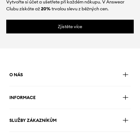
Vytvořte si účet a ušetřete při každém nákupu. V Answear
Clubu získáte až
20%
trvalou slevu z běžných cen.
Zjistěte více
O NÁS
INFORMACE
SLUŽBY ZÁKAZNÍKŮM