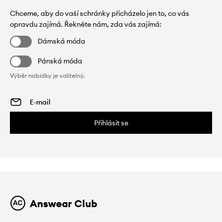
Chceme, aby do vaší schránky přicházelo jen to, co vás
opravdu zajímá. Řekněte nám, zda vás zajímá:
Dámská móda
Pánská móda
Výběr nabídky je volitelný.
Přihlásit se
Answear Club