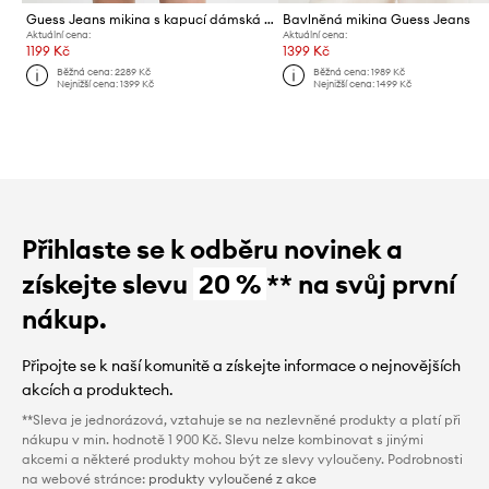
Guess Jeans mikina s kapucí dámská bavlněná
Bavlněná mikina Guess Jeans
Aktuální cena:
Aktuální cena:
1199 Kč
1399 Kč
Běžná cena:
2289 Kč
Běžná cena:
1989 Kč
Nejnižší cena:
1399 Kč
Nejnižší cena:
1499 Kč
Přihlaste se k odběru novinek a
získejte slevu
20 %
** na svůj první
nákup.
Připojte se k naší komunitě a získejte informace o nejnovějších
akcích a produktech.
**Sleva je jednorázová, vztahuje se na nezlevněné produkty a platí při
nákupu v min. hodnotě 1 900 Kč. Slevu nelze kombinovat s jinými
akcemi a některé produkty mohou být ze slevy vyloučeny. Podrobnosti
na webové stránce:
produkty vyloučené z akce