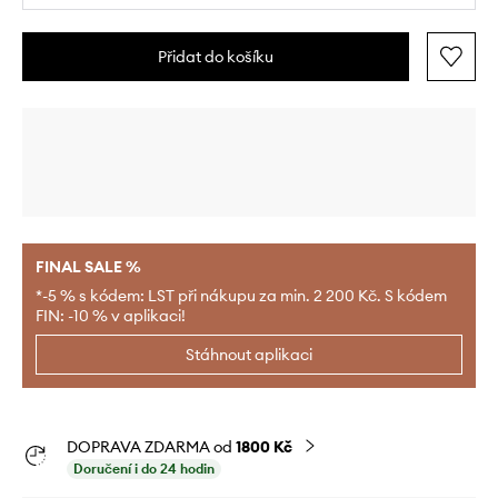
Přidat do košíku
FINAL SALE %
*-5 % s kódem: LST při nákupu za min. 2 200 Kč. S kódem
FIN: -10 % v aplikaci!
Stáhnout aplikaci
DOPRAVA ZDARMA od
1800 Kč
Doručení i do 24 hodin