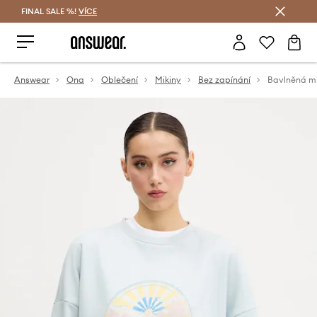
FINAL SALE %!
VÍCE
Ušetřete s Answear Club
Answear
Ona
Oblečení
Mikiny
Bez zapínání
Bavlněná m