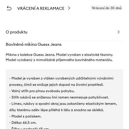
VRÁCENÍ A REKLAMACE
Vrácení do 30 dnů
O produktu
Bavlněná mikina Guess Jeans
Mikina z kolekce Guess Jeans. Model vyroben z elastické tkaniny.
Model vyrobený z mimořádně příjemného bavlněného materiálu.
- Model je vyroben z vláken vyrobených udržitelnými výrobními
procesy, čímž se snižuje jejich dopad na životní prostředí.
- Volný střih pro plnou svobodu pohybu.
- Střih rukávů se sníženou linií ramen neomezuje pohyblivost.
- Límec, rukávy a spodní okraj jsou zakončeny elastickým lemem,
díky kterému oděv lépe přiléhá k tělu a snadno se obléká.
- Model s potiskem.
- Délka: 66.5 cm.
- Šířka v podpaží: 65 cm.