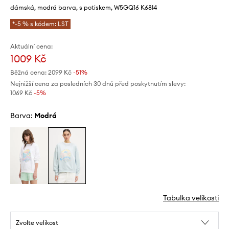
dámská, modrá barva, s potiskem, W5GQ16 K68I4
*-5 % s kódem: LST
Aktuální cena:
1009 Kč
Běžná cena:
2099 Kč
-51%
Nejnižší cena za posledních 30 dnů před poskytnutím slevy:
1069 Kč
 -5%
Barva:
modrá
Tabulka velikosti
Zvolte velikost