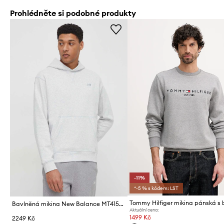
Prohlédněte si podobné produkty
-11%
*-5 % s kódem: LST
Bavlněná mikina New Balance MT41534AHH
Aktuální cena:
1499 Kč
2249 Kč