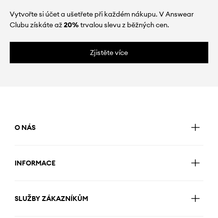
Vytvořte si účet a ušetřete při každém nákupu. V Answear
Clubu získáte až
20%
trvalou slevu z běžných cen.
Zjistěte více
O NÁS
INFORMACE
SLUŽBY ZÁKAZNÍKŮM