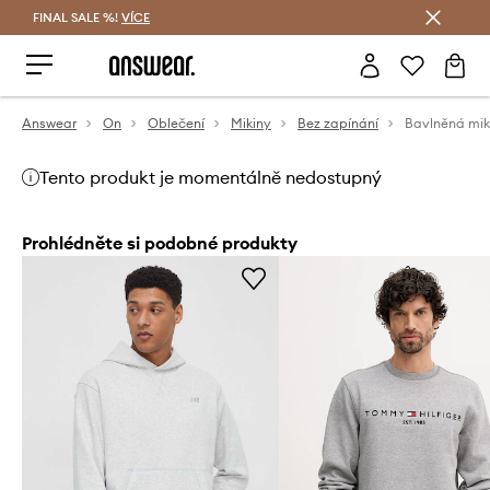
FINAL SALE %!
VÍCE
Ušetřete s Answear Club
Answear
On
Oblečení
Mikiny
Bez zapínání
Bavlněná mi
Tento produkt je momentálně nedostupný
Prohlédněte si podobné produkty