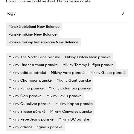
Doporučujeme zvolit velikost, kterou běžně nosíte.
Tagy
Pánské oblečení New Balance
Pánské mikiny New Balance
Pánské mikiny bez zapínání New Balance
Mikiny The North Face pánské
Mikiny Calvin Klein pánské
Mikiny Under Armour pánské
Mikiny Tommy Hilfiger pánské
Mikiny adidas pánské
Mikiny Vans pánské
Mikiny Guess pánské
Mikiny Champion pánské
Mikiny Gant pánské
Mikiny Puma pánské
Mikiny Columbia pánské
Mikiny Gap pánské
Mikiny Levi's pánské
Mikiny Quiksilver pánské
Mikiny Kappa pánské
Mikiny Ellesse pánské
Mikiny Converse pánské
Mikiny Pepe Jeans pánské
Mikiny DC pánské
Mikiny adidas Originals pánské