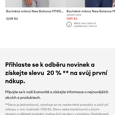
Bavlněná mikina New Balance MT41534AHH
Aktuální cena:
2249 Kč
1399 Kč
Běžná cena:
2249 Kč
Nejnižší cena:
1499 Kč
Přihlaste se k odběru novinek a
získejte slevu
20 %
** na svůj první
nákup.
Připojte se k naší komunitě a získejte informace o nejnovějších
akcích a produktech.
**Sleva je jednorázová, vztahuje se na nezlevněné produkty a platí při
nákupu v min. hodnotě 1 900 Kč. Slevu nelze kombinovat s jinými
akcemi a některé produkty mohou být ze slevy vyloučeny. Podrobnosti