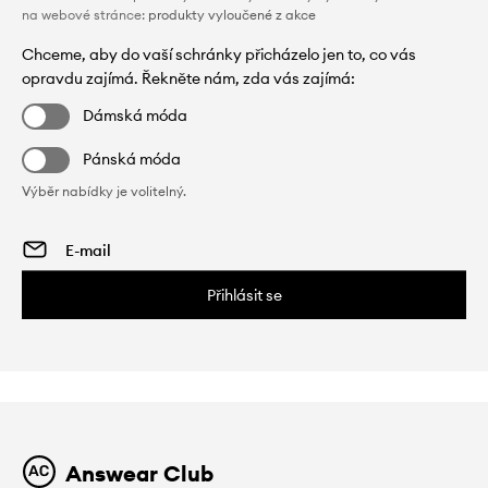
na webové stránce:
produkty vyloučené z akce
Chceme, aby do vaší schránky přicházelo jen to, co vás
opravdu zajímá. Řekněte nám, zda vás zajímá:
Dámská móda
Pánská móda
Výběr nabídky je volitelný.
Přihlásit se
Answear Club