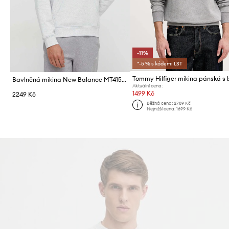
-11%
*-5 % s kódem: LST
Bavlněná mikina New Balance MT41534AHH
Aktuální cena:
1499 Kč
2249 Kč
Běžná cena:
2789 Kč
Nejnižší cena:
1699 Kč