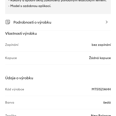
- Rukávy a spodní okraj zakončeny pohodlným elastickým lemem.
- Model s ozdobnou aplikací.
Podrobnosti o výrobku
Vlastnosti výrobku
Zapínání
bez zapínání
Kapuce
Žádná kapuce
Údaje o výrobku
Kód výrobce
MT51521AHH
Barva
šedá
Značka
New Balance