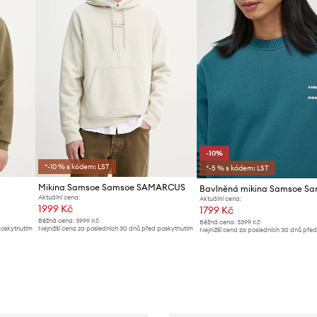
-10%
*-10 % s kódem: LST
*-5 % s kódem: LST
Mikina Samsoe Samsoe SAMARCUS
Aktuální cena:
Aktuální cena:
1999 Kč
1799 Kč
Běžná cena:
3999 Kč
Běžná cena:
3399 Kč
poskytnutím
Nejnižší cena za posledních 30 dnů před poskytnutím
Nejnižší cena za posledních 30 dnů pře
slevy:
2199 Kč
slevy:
1999 Kč