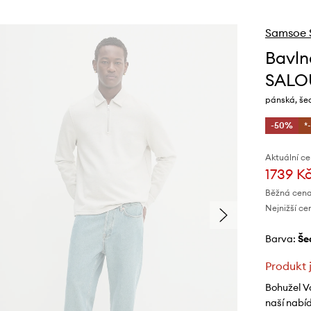
Samsoe 
Bavln
SALO
pánská, še
-50%
*
Aktuální ce
1739 K
Běžná cena
Nejnižší ce
Barva:
š
Produkt 
Bohužel V
naší nabí