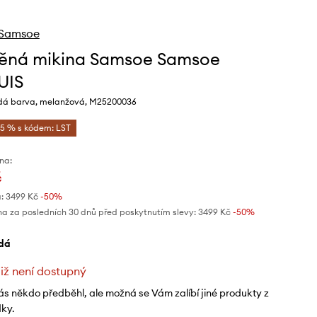
Samsoe
ěná mikina Samsoe Samsoe
UIS
dá barva, melanžová, M25200036
-5 % s kódem: LST
na:
č
:
3499 Kč
-50%
na za posledních 30 dnů před poskytnutím slevy:
3499 Kč
 -50%
edá
již není dostupný
ás někdo předběhl, ale možná se Vám zalíbí jiné produkty z
dky.