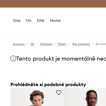
Premium Fashion Benefits
Doručení a vr
Ona
On
Dítě
Home
Answear
On
Oblečení
Mikiny
Bez zapínání
Bavlně
Tento produkt je momentálně ne
Prohlédněte si podobné produkty