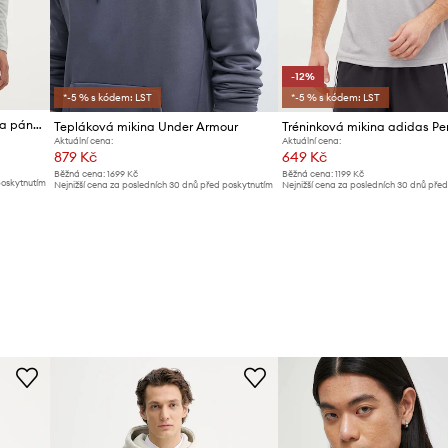
-12%
*-5 % s kódem: LST
*-5 % s kódem: LST
Under Armour réninková mikina pánská
Tepláková mikina Under Armour
Aktuální cena:
Aktuální cena:
879 Kč
649 Kč
Běžná cena:
1699 Kč
Běžná cena:
1199 Kč
poskytnutím
Nejnižší cena za posledních 30 dnů před poskytnutím
Nejnižší cena za posledních 30 dnů pře
slevy:
949 Kč
slevy:
739 Kč