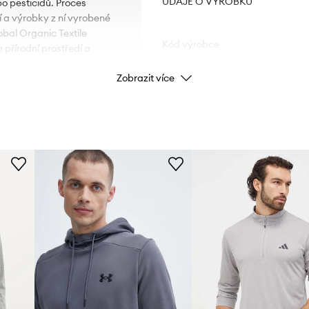
ÚDAJE O VÝROBKU
bo pesticidů. Proces
í a výrobky z ní vyrobené
obal Organic Textile
Kód výrobce
 přírodní prostředí a
Zobrazit více
Barva výrobce
é oblékání a svlékání.
Barva
.
Značka
S
Výrobce
ID produktu