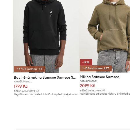
-12%
*-10 % s kódem: LST
*-5 % s kódem: LST
Mikina Samsoe Samsoe
Bavlněná mikina Samsoe Samsoe SACOPENHAGEN
Aktuální cena:
Aktuální cena:
2099 Kč
1799 Kč
Běžná cena:
3999 Kč
Běžná cena:
3799 Kč
Nejnižší cena za posledních 30 dnů před 
Nejnižší cena za posledních 30 dnů před poskytnutím
slevy:
2399 Kč
slevy:
1889 Kč