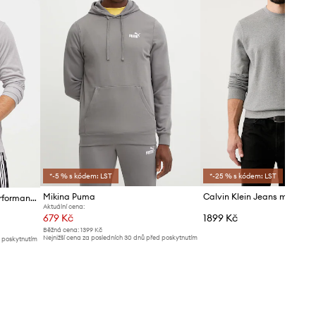
*-5 % s kódem: LST
*-25 % s kódem: LST
Mikina Puma
Tréninková mikina adidas Performance Training Essentials
Aktuální cena:
679 Kč
1899 Kč
Běžná cena:
1399 Kč
Nejnižší cena za posledních 30 dnů před poskytnutím
d poskytnutím
slevy:
709 Kč