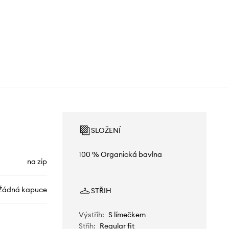
SLOŽENÍ
100 % Organická bavlna
na zip
Žádná kapuce
STŘIH
Výstřih
:
S límečkem
Střih
:
Regular fit