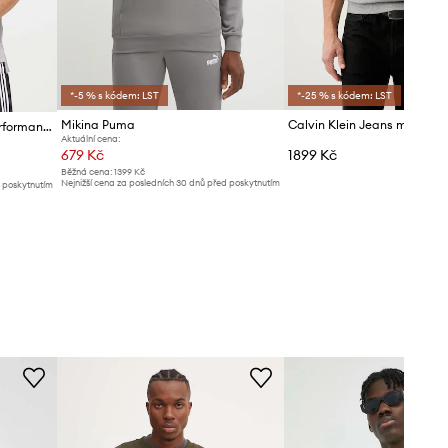
*-5 % s kódem: LST
*-25 % s kódem: LST
Mikina Puma
Tréninková mikina adidas Performance Training Essentials
Aktuální cena:
679 Kč
1899 Kč
Běžná cena:
1399 Kč
Nejnižší cena za posledních 30 dnů před poskytnutím
d poskytnutím
slevy:
709 Kč