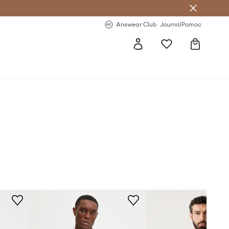
Answear Club
- 20 % na první objednávku
Answear Club
Journal
Pomoc