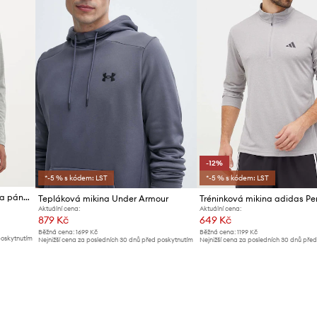
-12%
*-5 % s kódem: LST
*-5 % s kódem: LST
Under Armour réninková mikina pánská
Tepláková mikina Under Armour
Aktuální cena:
Aktuální cena:
879 Kč
649 Kč
Běžná cena:
1699 Kč
Běžná cena:
1199 Kč
poskytnutím
Nejnižší cena za posledních 30 dnů před poskytnutím
Nejnižší cena za posledních 30 dnů pře
slevy:
949 Kč
slevy:
739 Kč