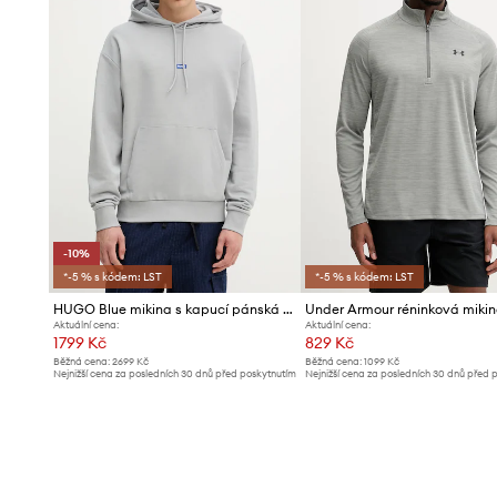
-10%
*-5 % s kódem: LST
*-5 % s kódem: LST
HUGO Blue mikina s kapucí pánská bavlněná Nalonso
Aktuální cena:
Aktuální cena:
1799 Kč
829 Kč
Běžná cena:
2699 Kč
Běžná cena:
1099 Kč
Nejnižší cena za posledních 30 dnů před poskytnutím
Nejnižší cena za posledních 30 dnů před 
slevy:
1999 Kč
slevy:
839 Kč