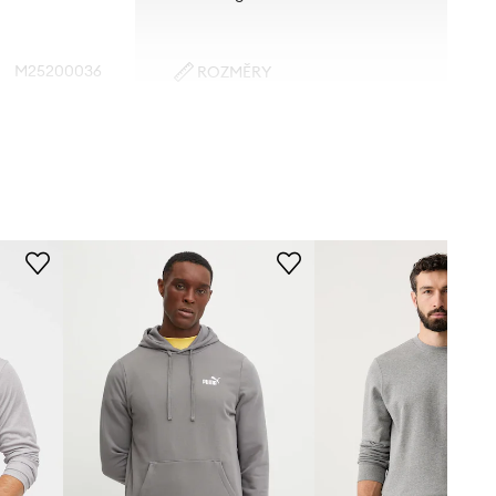
M25200036
ROZMĚRY
Model na fotografii je 185 cm
CLR002217
vysoký a má na sobě velikost M
Standardní velikost
šedá
Doporučujeme zvolit velikost, kterou
běžně nosíte.
amsoe Samsoe
Tabulka velikosti