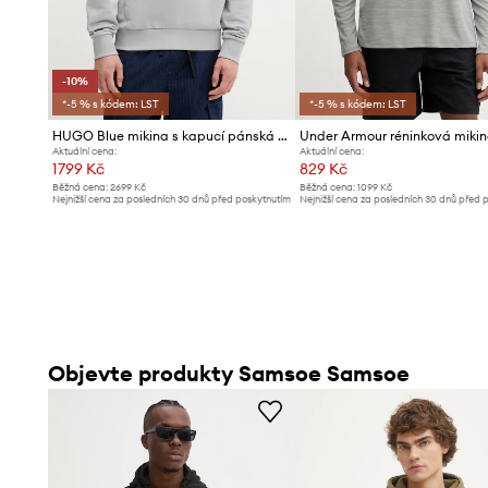
-10%
*-5 % s kódem: LST
*-5 % s kódem: LST
HUGO Blue mikina s kapucí pánská bavlněná Nalonso
Aktuální cena:
Aktuální cena:
1799 Kč
829 Kč
Běžná cena:
2699 Kč
Běžná cena:
1099 Kč
Nejnižší cena za posledních 30 dnů před poskytnutím
Nejnižší cena za posledních 30 dnů před 
slevy:
1999 Kč
slevy:
839 Kč
Objevte produkty Samsoe Samsoe