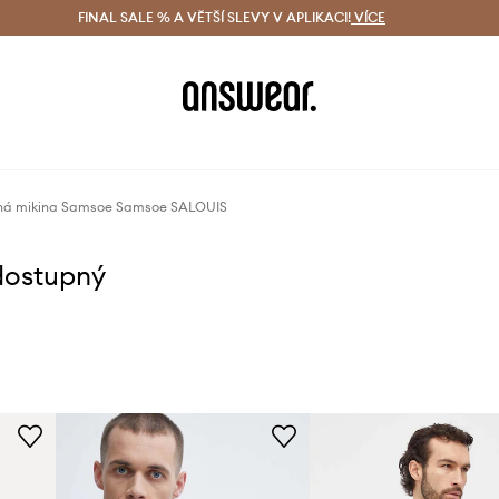
ácení zdarma (od 1800 Kč)
FINAL SALE % A VĚTŠÍ SLEVY V APLIKACI!
Doručení i do 24 h
VÍCE
Ušetřete s 
ná mikina Samsoe Samsoe SALOUIS
dostupný