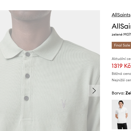
AllSaints
AllSa
zelené M0
Final Sale
Aktuální ce
1319 Kč
Běžná cena
Nejnižší ce
Barva:
z