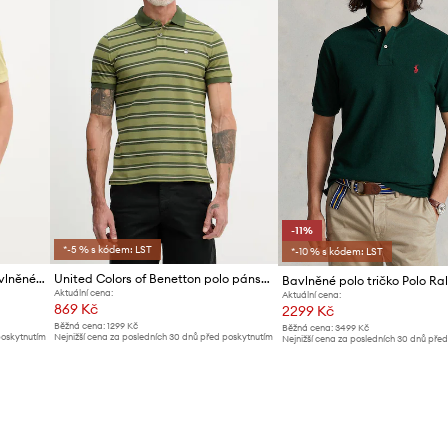
-11%
*-5 % s kódem: LST
*-10 % s kódem: LST
BOSS Orange polo pánské bavlněné Prime
United Colors of Benetton polo pánské bavlněné
Aktuální cena:
Aktuální cena:
869 Kč
2299 Kč
Běžná cena:
1299 Kč
Běžná cena:
3499 Kč
poskytnutím
Nejnižší cena za posledních 30 dnů před poskytnutím
Nejnižší cena za posledních 30 dnů pře
slevy:
919 Kč
slevy:
2599 Kč