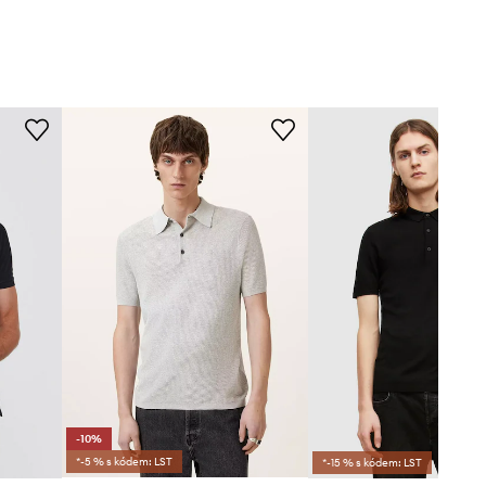
-10%
*-5 % s kódem: LST
*-15 % s kódem: LST