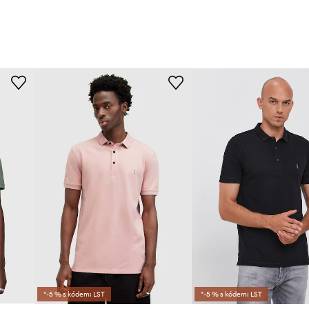
*-5 % s kódem: LST
*-5 % s kódem: LST