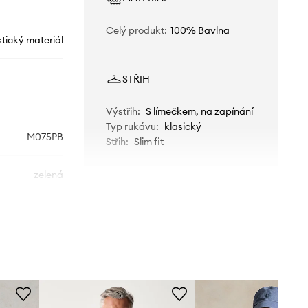
Celý produkt
:
100% Bavlna
stický materiál
STŘIH
Výstřih
:
S límečkem, na zapínání
Typ rukávu
:
klasický
M075PB
Střih
:
Slim fit
zelená
AllSaints