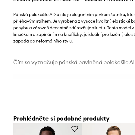
Pánská polokošile AllSaints je elegantním prvkem šatníku, kter
přiléhavým střihem. Je vyrobena z vysoce kvalitní, elastické b
pohybu a zároveň decentně zdůrazňuje siluetu. Tento model v 
límečkem a zapínáním na knoflíčky, je ideální pro ležérní, ale
zapadá do neformálního stylu.
Čím se vyznačuje pánská bavlněná polokošile Al
Přiléhavý střih slim fit
– decentně zdůrazňuje siluetu a 
vzhled
Přírodní 100% bavlna
– nabízí měkkost a pohodlí při noše
pokožku
Prohlédněte si podobné produkty
Pružný úplet
– umožňuje volnost pohybu a přizpůsobuje s