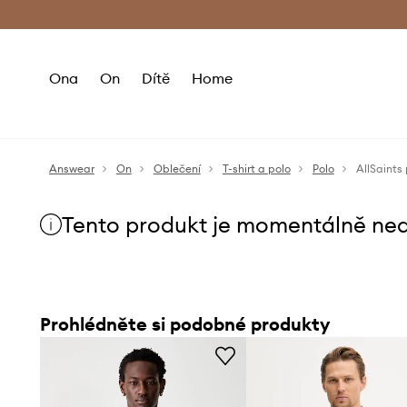
Premium Fashion Benefits
Doručení a vr
Ona
On
Dítě
Home
Answear
On
Oblečení
T-shirt a polo
Polo
AllSaints
Tento produkt je momentálně ne
Prohlédněte si podobné produkty