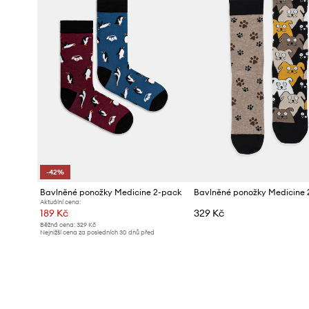
-42%
Bavlněné ponožky Medicine 2-pack
Bavlněné ponožky Medicine 
Aktuální cena:
189 Kč
329 Kč
Běžná cena:
329 Kč
Nejnižší cena za posledních 30 dnů před
poskytnutím slevy:
329 Kč