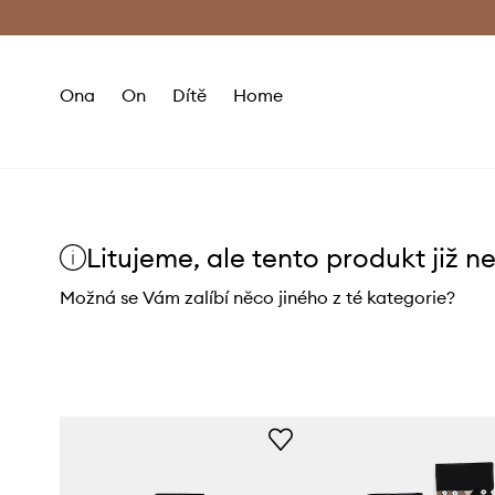
Premium Fashion Benefits
Doručení a vr
Ona
On
Dítě
Home
Litujeme, ale tento produkt již n
Možná se Vám zalíbí něco jiného z té kategorie?