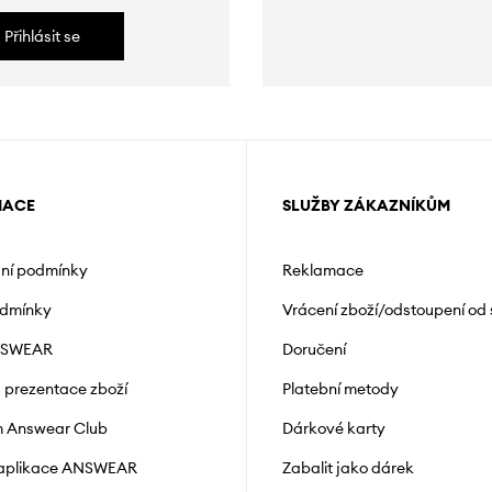
Přihlásit se
MACE
SLUŽBY ZÁKAZNÍKŮM
ní podmínky
Reklamace
odmínky
Vrácení zboží/odstoupení od
NSWEAR
Doručení
a prezentace zboží
Platební metody
 Answear Club
Dárkové karty
 aplikace ANSWEAR
Zabalit jako dárek