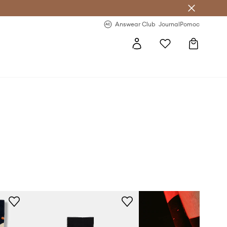
Answear Club
- 20 % na první objednávku
Answear Club
Journal
Pomoc