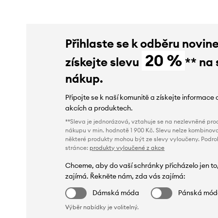
Přihlaste se k odběru novin
20 %
získejte slevu
** na 
nákup.
Připojte se k naší komunitě a získejte informace 
akcích a produktech.
**Sleva je jednorázová, vztahuje se na nezlevněné prod
nákupu v min. hodnotě 1 900 Kč. Slevu nelze kombinova
některé produkty mohou být ze slevy vyloučeny. Podr
stránce:
produkty vyloučené z akce
Chceme, aby do vaší schránky přicházelo jen to
zajímá. Řekněte nám, zda vás zajímá:
Dámská móda
Pánská mó
Výběr nabídky je volitelný.