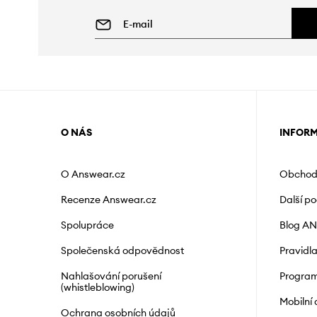
O NÁS
INFOR
O Answear.cz
Obchod
Recenze Answear.cz
Další p
Spolupráce
Blog A
Společenská odpovědnost
Pravidl
Nahlašování porušení
Program
(whistleblowing)
Mobilní
Ochrana osobních údajů