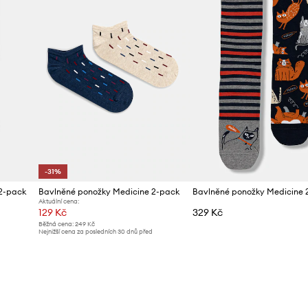
-31%
2-pack
Bavlněné ponožky Medicine 2-pack
Bavlněné ponožky Medicine 
Aktuální cena:
129 Kč
329 Kč
Běžná cena:
249 Kč
Nejnižší cena za posledních 30 dnů před
poskytnutím slevy:
189 Kč