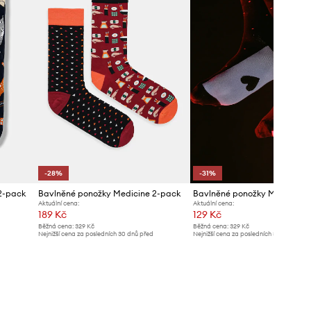
-28%
-31%
2-pack
Bavlněné ponožky Medicine 2-pack
Bavlněné ponožky Medicine 
Aktuální cena:
Aktuální cena:
189 Kč
129 Kč
Běžná cena:
329 Kč
Běžná cena:
329 Kč
Nejnižší cena za posledních 30 dnů před
Nejnižší cena za posledních 30 dnů před
poskytnutím slevy:
263 Kč
poskytnutím slevy:
189 Kč