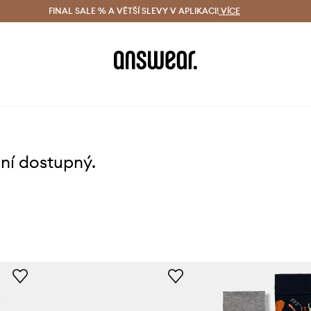
ácení zdarma (od 1800 Kč)
FINAL SALE % A VĚTŠÍ SLEVY V APLIKACI!
Doručení i do 24 h
VÍCE
Ušetřete s 
ení dostupný.