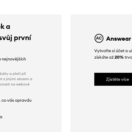
ek a
svůj první
Answear
Vytvořte si účet a
získáte až
20%
trva
o nejnovějších
ukty a platí při
t s jinými akcemi a
Zjistěte více
obnosti na webové
, co vás opravdu
da