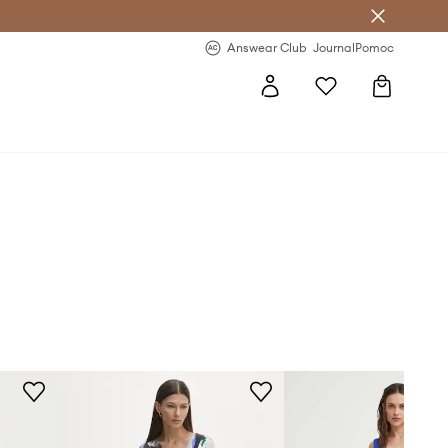
Answear Club
- 20 % na první objednávku
Answear Club
Journal
Pomoc