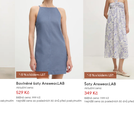
*-5 % s kódem: LST
*-5 % s kódem: LST
Bavlněné šaty Answear.LAB
Šaty Answear.LAB
Aktuální cena:
Aktuální cena:
529 Kč
349 Kč
Běžná cena:
999 Kč
Běžná cena:
1199 Kč
poskytnutím
Nejnižší cena za posledních 30 dnů před poskytnutím
Nejnižší cena za posledních 30 dnů pře
slevy:
549 Kč
slevy:
369 Kč