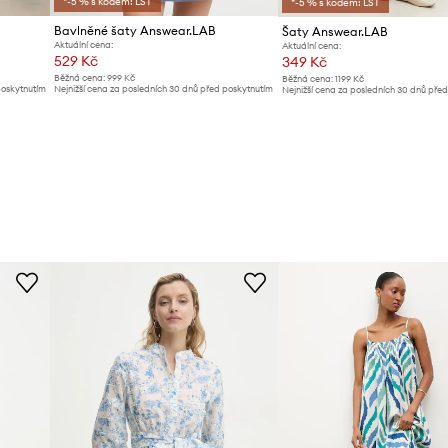
*-5 % s kódem: LST
*-5 % s kódem: LST
Bavlněné šaty Answear.LAB
Šaty Answear.LAB
Aktuální cena:
Aktuální cena:
529 Kč
349 Kč
Běžná cena:
999 Kč
Běžná cena:
1199 Kč
poskytnutím
Nejnižší cena za posledních 30 dnů před poskytnutím
Nejnižší cena za posledních 30 dnů pře
slevy:
549 Kč
slevy:
369 Kč