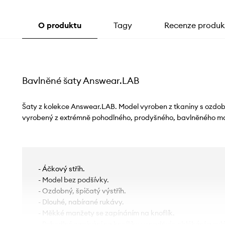
O produktu
Tagy
Recenze produk
Bavlněné šaty Answear.LAB
Šaty z kolekce Answear.LAB. Model vyroben z tkaniny s ozdo
vyrobený z extrémně pohodlného, ​​prodyšného, ​​bavlněného ma
- Áčkový střih.
- Model bez podšívky.
- Ozdobný, špičatý výstřih.
- Dlouhé, nabírané rukávy.
- Měkké manžety se zapínáním na knoflík.
- Pohodlné zapínání na knoflíky usnadňuje oblékání a svl