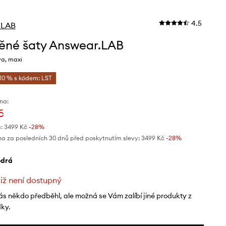
4.5
.LAB
ěné šaty Answear.LAB
a, maxi
-10 % s kódem: LST
na:
č
:
3499 Kč
-28%
na za posledních 30 dnů před poskytnutím slevy:
3499 Kč
 -28%
odrá
již není dostupný
ás někdo předběhl, ale možná se Vám zalíbí jiné produkty z
dky.