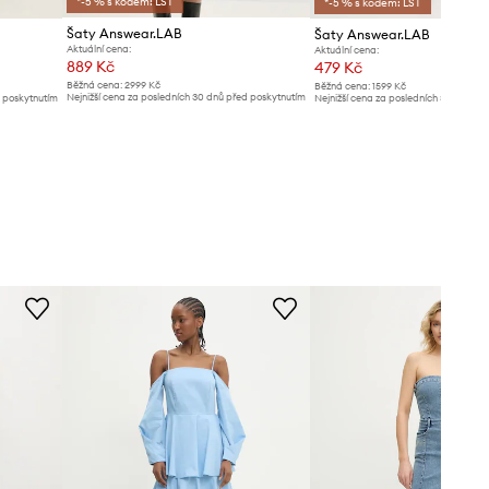
*-5 % s kódem: LST
*-5 % s kódem: LST
Šaty Answear.LAB
Šaty Answear.LAB
Aktuální cena:
Aktuální cena:
889 Kč
479 Kč
Běžná cena:
2999 Kč
Běžná cena:
1599 Kč
Nejnižší cena za posledních 30 dnů před poskytnutím
d poskytnutím
Nejnižší cena za posledních 30 dnů př
slevy:
949 Kč
slevy:
499 Kč