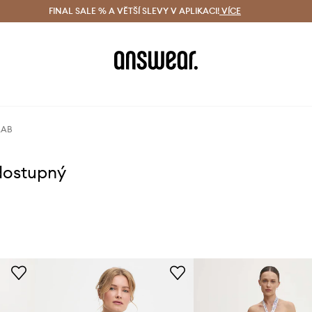
ácení zdarma (od 1800 Kč)
FINAL SALE % A VĚTŠÍ SLEVY V APLIKACI!
Doručení i do 24 h
VÍCE
Ušetřete s 
LAB
dostupný