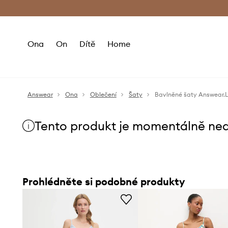
Premium Fashion Benefits
Doručení a vr
Ona
On
Dítě
Home
Answear
Ona
Oblečení
Šaty
Bavlněné šaty Answear.
Tento produkt je momentálně ne
Prohlédněte si podobné produkty