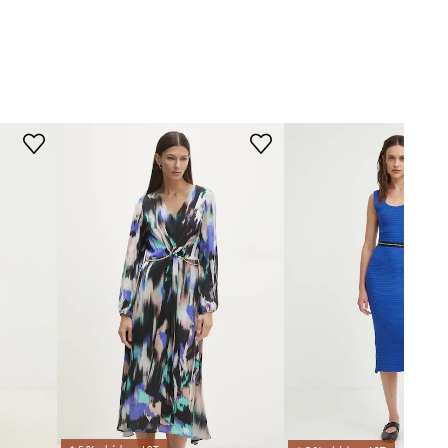
ROZMĚRY
Answear.LAB
Modelka na fotografii je 175 cm
vysoká a má na sobě velikost S
Menší velikost
Doporučujeme zvolit si o číslo větší
velikost, než běžně nosíte.
Tabulka velikosti