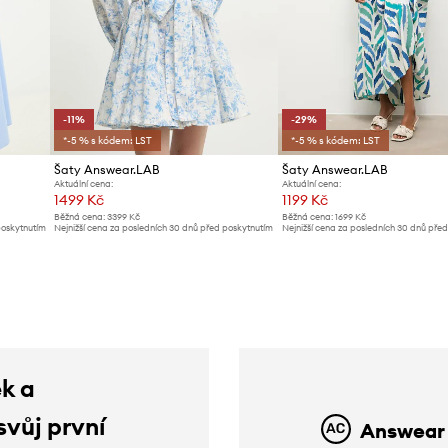
-11%
-29%
*-5 % s kódem: LST
*-5 % s kódem: LST
Šaty Answear.LAB
Šaty Answear.LAB
Aktuální cena:
Aktuální cena:
1499 Kč
1199 Kč
Běžná cena:
3399 Kč
Běžná cena:
1699 Kč
poskytnutím
Nejnižší cena za posledních 30 dnů před poskytnutím
Nejnižší cena za posledních 30 dnů pře
slevy:
1699 Kč
slevy:
1699 Kč
ek a
svůj první
Answear