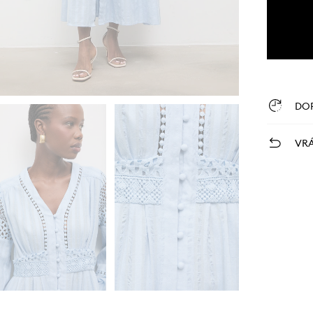
DO
VRÁ