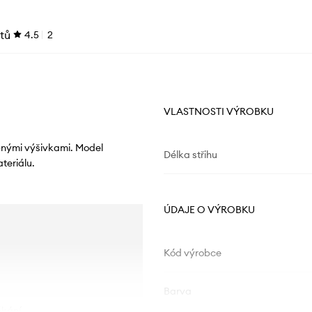
tů
4.5
2
VLASTNOSTI VÝROBKU
bnými výšivkami. Model
Délka střihu
teriálu.
ÚDAJE O VÝROBKU
Kód výrobce
Barva
ékání.