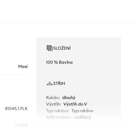
SLOŽENÍ
100 % Bavlna
Maxi
STŘIH
Rukáv
:
dlouhý
Výstřih
:
Výstřih do V
81045.1.FLK
Typ rukávu
:
Typ rukávu
Střih modelu
:
rozšířený
modrá