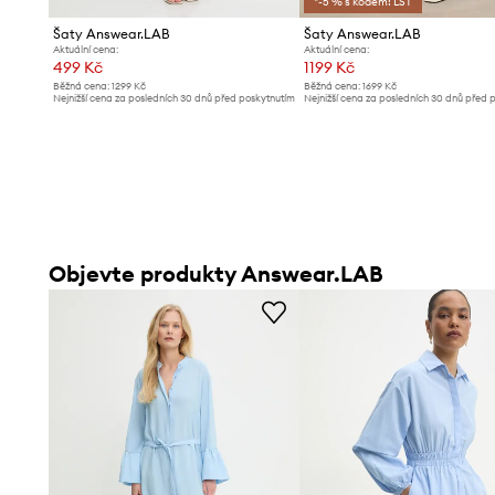
*-5 % s kódem: LST
Šaty Answear.LAB
Šaty Answear.LAB
Aktuální cena:
Aktuální cena:
499 Kč
1199 Kč
Běžná cena:
1299 Kč
Běžná cena:
1699 Kč
Nejnižší cena za posledních 30 dnů před poskytnutím
Nejnižší cena za posledních 30 dnů před 
slevy:
519 Kč
slevy:
1699 Kč
Objevte produkty Answear.LAB