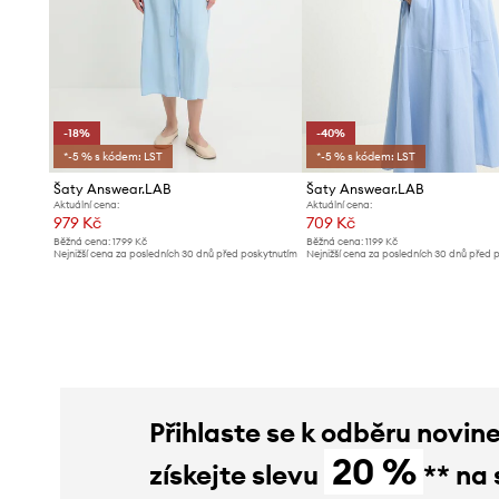
-18%
-40%
*-5 % s kódem: LST
*-5 % s kódem: LST
Šaty Answear.LAB
Šaty Answear.LAB
Aktuální cena:
Aktuální cena:
979 Kč
709 Kč
Běžná cena:
1799 Kč
Běžná cena:
1199 Kč
Nejnižší cena za posledních 30 dnů před poskytnutím
Nejnižší cena za posledních 30 dnů před 
slevy:
1199 Kč
slevy:
1199 Kč
Přihlaste se k odběru novin
20 %
získejte slevu
** na 