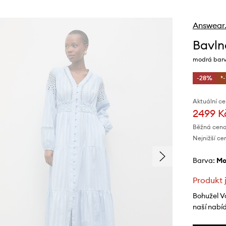
Answear
Bavln
modrá barv
-28%
*
Aktuální ce
2499 K
Běžná cena
Nejnižší ce
Barva:
m
Produkt 
Bohužel V
naší nabí