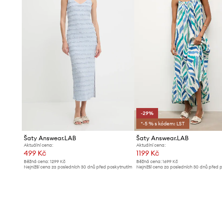
-29%
*-5 % s kódem: LST
Šaty Answear.LAB
Šaty Answear.LAB
Aktuální cena:
Aktuální cena:
499 Kč
1199 Kč
Běžná cena:
1299 Kč
Běžná cena:
1699 Kč
Nejnižší cena za posledních 30 dnů před poskytnutím
Nejnižší cena za posledních 30 dnů před 
slevy:
519 Kč
slevy:
1699 Kč