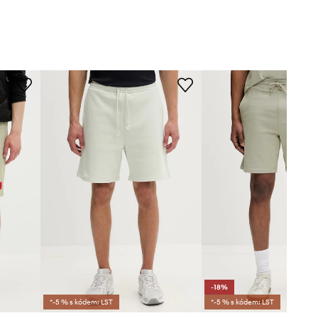
-18%
*-5 % s kódem: LST
*-5 % s kódem: LST