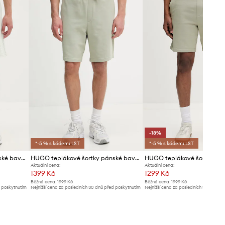
Tabulka velikosti
-18%
*-5 % s kódem: LST
*-5 % s kódem: LST
HUGO teplákové šortky pánské bavlněné Daronso
HUGO teplákové šortky pánské bavlněné Dayono
Aktuální cena:
Aktuální cena:
1399 Kč
1299 Kč
Běžná cena:
1999 Kč
Běžná cena:
1999 Kč
d poskytnutím
Nejnižší cena za posledních 30 dnů před poskytnutím
Nejnižší cena za posledních 30 dnů př
slevy:
1499 Kč
slevy:
1599 Kč