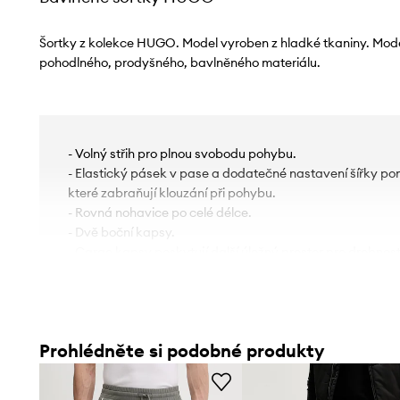
Šortky z kolekce HUGO. Model vyroben z hladké tkaniny. Mod
pohodlného, ​​prodyšného, ​​bavlněného materiálu.
- Volný střih pro plnou svobodu pohybu.
- Elastický pásek v pase a dodatečné nastavení šířky po
které zabraňují klouzání při pohybu.
- Rovná nohavice po celé délce.
- Dvě boční kapsy.
- Cargo kapsy poskytují další úložný prostor pro drobnost
- Dvě kapsy na zadečku.
- Tenká, neelastická tkanina.
- Šířka v pase: 42 cm.
- Šířka v bocích: 58 cm.
Prohlédněte si podobné produkty
- Výška sedu: 35 cm.
- Spodní šířka nohavice: 28 cm.
- Šířka nohavice: 32 cm.