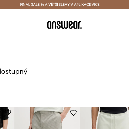
ácení zdarma (od 1800 Kč)
FINAL SALE % A VĚTŠÍ SLEVY V APLIKACI!
Doručení i do 24 h
VÍCE
Ušetřete s 
dostupný