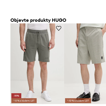
Objevte produkty HUGO
-15%
*-5 % s kódem: LST
*-10 % s kódem: LST