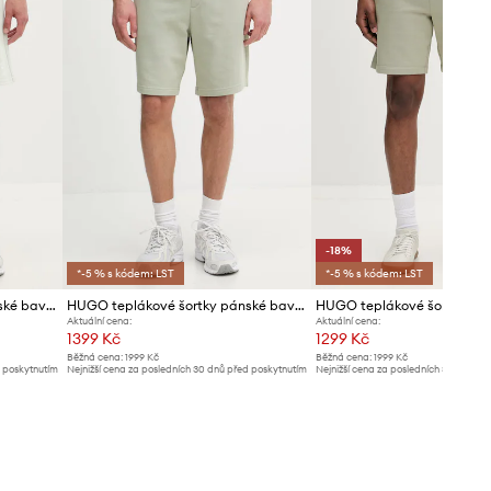
-18%
*-5 % s kódem: LST
*-5 % s kódem: LST
HUGO teplákové šortky pánské bavlněné Daronso
HUGO teplákové šortky pánské bavlněné Dayono
Aktuální cena:
Aktuální cena:
1399 Kč
1299 Kč
Běžná cena:
1999 Kč
Běžná cena:
1999 Kč
d poskytnutím
Nejnižší cena za posledních 30 dnů před poskytnutím
Nejnižší cena za posledních 30 dnů př
slevy:
1499 Kč
slevy:
1599 Kč