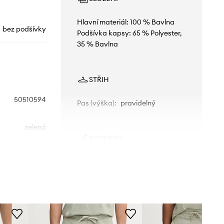
Hlavní materiál: 100 % Bavlna
bez podšívky
Podšívka kapsy: 65 % Polyester,
35 % Bavlna
STŘIH
50510594
Pas (výška)
:
pravidelný
zelená
ROZMĚRY
HUGO
Model na fotografii je 188 cm
vysoký a má na sobě velikost 50
Standardní velikost
Doporučujeme zvolit velikost, kterou
běžně nosíte.