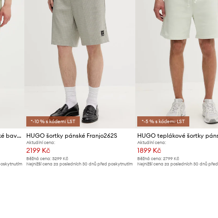
*-10 % s kódem: LST
*-5 % s kódem: LST
HUGO teplákové šortky pánské bavlněné Diz222
HUGO šortky pánské Franjo262S
Aktuální cena:
Aktuální cena:
2199 Kč
1899 Kč
Běžná cena:
3299 Kč
Běžná cena:
2799 Kč
poskytnutím
Nejnižší cena za posledních 30 dnů před poskytnutím
Nejnižší cena za posledních 30 dnů pře
slevy:
2369 Kč
slevy:
1949 Kč