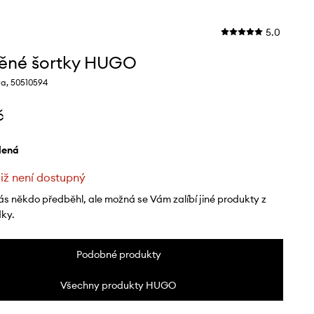
5.0
ěné šortky HUGO
a, 50510594
č
elená
již není dostupný
ás někdo předběhl, ale možná se Vám zalíbí jiné produkty z
dky.
Podobné produkty
Všechny produkty HUGO