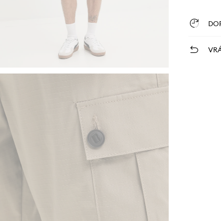
DO
VRÁ