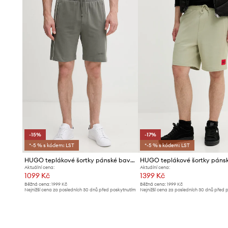
- Délka nohavic: 55 cm.
- Rozměry pro velikost: 48.
-15%
-17%
*-5 % s kódem: LST
*-5 % s kódem: LST
HUGO teplákové šortky pánské bavlněné s elastanem PALO SHORTS
Aktuální cena:
Aktuální cena:
1099 Kč
1399 Kč
Běžná cena:
1999 Kč
Běžná cena:
1999 Kč
Nejnižší cena za posledních 30 dnů před poskytnutím
Nejnižší cena za posledních 30 dnů před 
slevy:
1299 Kč
slevy:
1699 Kč