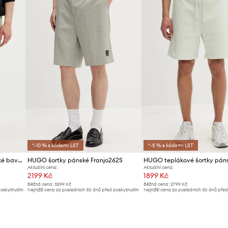
*-10 % s kódem: LST
*-5 % s kódem: LST
HUGO teplákové šortky pánské bavlněné Diz222
HUGO šortky pánské Franjo262S
Aktuální cena:
Aktuální cena:
2199 Kč
1899 Kč
Běžná cena:
3299 Kč
Běžná cena:
2799 Kč
poskytnutím
Nejnižší cena za posledních 30 dnů před poskytnutím
Nejnižší cena za posledních 30 dnů pře
slevy:
2369 Kč
slevy:
1949 Kč