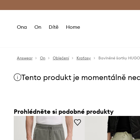
Premium Fashion Benefits
Doručení a vr
Ona
On
Dítě
Home
Answear
On
Oblečení
Kraťasy
Bavlněné šortky HUGO
Tento produkt je momentálně ne
Prohlédněte si podobné produkty