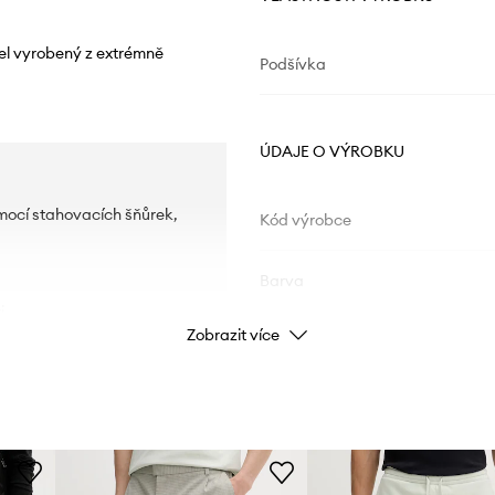
el vyrobený z extrémně
Podšívka
ÚDAJE O VÝROBKU
mocí stahovacích šňůrek,
Kód výrobce
Barva
i.
Zobrazit více
Značka
Výrobce
ID produktu