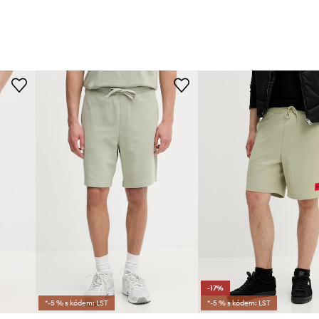
-17%
*-5 % s kódem: LST
*-5 % s kódem: LST