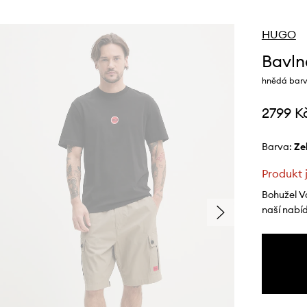
HUGO
Bavln
hnědá barv
2799 K
Barva:
z
Produkt 
Bohužel V
naší nabí