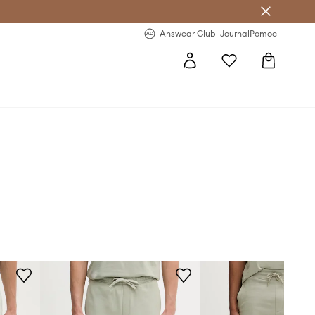
Answear Club
- 20 % na první objednávku
Answear Club
Journal
Pomoc