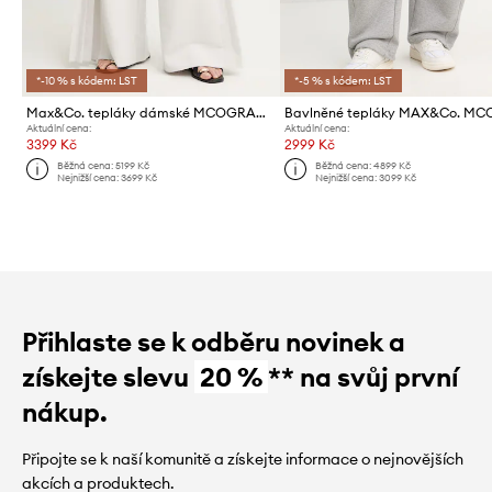
*-10 % s kódem: LST
*-5 % s kódem: LST
Max&Co. tepláky dámské MCOGRANA
Aktuální cena:
Aktuální cena:
3399 Kč
2999 Kč
Běžná cena:
5199 Kč
Běžná cena:
4899 Kč
Nejnižší cena:
3699 Kč
Nejnižší cena:
3099 Kč
Přihlaste se k odběru novinek a
získejte slevu
20 %
** na svůj první
nákup.
Připojte se k naší komunitě a získejte informace o nejnovějších
akcích a produktech.