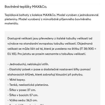
Bavlněné tepláky MAX&Co.
Teplákové kalhoty z kolekce MAX&Co. Model vyroben z jednobarevné
pleteniny. Model vyrobený z mimořádně příjemného bavlněného
materiálu.
Dostupné velikosti jsou převedeny z italské tabulky velikostí od
výrobce na standardní evropskou tabulku velikostí. Objednaná
velikost se může lišit od té, která je uvedena na štítku (IT 38/XXS =
EU XS). Pro jistotu se prosím seznamte s tabulkou velikostí.
- Jednoduchý, neblokující střih.
- Elastický pásek v pase a dodatečné nastavení šířky pomocí
stahovacích šňůrek, které zabraňují klouzání při pohybu.
- Všité kapsy.
- Tenká, neelastická pletenina.
- Šířka v pase: 37 cm.
- Šířka v bocích: 57 cm.
- Výška sedu: 36,5 cm.