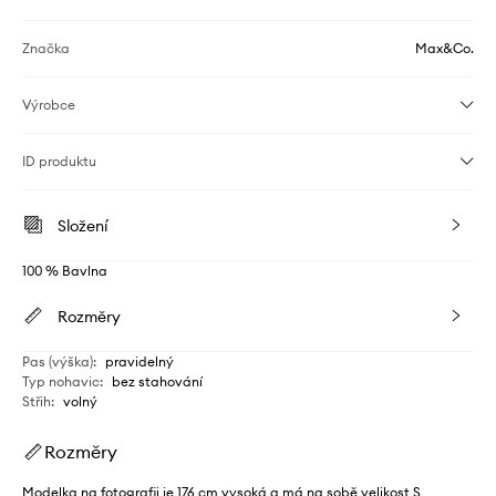
Značka
Max&Co.
Výrobce
ID produktu
Složení
100 % Bavlna
Rozměry
Pas (výška)
:
pravidelný
Typ nohavic
:
bez stahování
Střih
:
volný
Rozměry
Modelka na fotografii je 176 cm vysoká a má na sobě velikost S