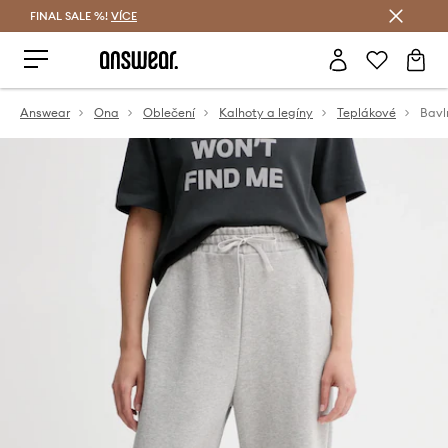
FINAL SALE %!
VÍCE
Ušetřete s Answear Club
Answear
Ona
Oblečení
Kalhoty a legíny
Teplákové
Bavl