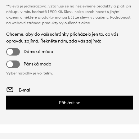
**Sleva je jednorázová, vztahuje se na nezlevněné produkty a platí při
nákupu v min. hodnotě 1 900 Kč. Slevu nelze kombinovat s jinými
akcemi a některé produkty mohou být ze slevy vyloučeny. Podrobnosti
na webové stránce:
produkty vyloučené z akce
Chceme, aby do vaší schránky přicházelo jen to, co vás
opravdu zajímá. Řekněte nám, zda vás zajímá:
Dámská móda
Pánská móda
Výběr nabídky je volitelný.
Přihlásit se