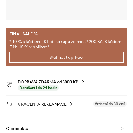
FINAL SALE %
*-10 % s kódem: LST při nákupu za min. 2 200 Kč. S kódem
FIN: -15 % v aplikaci!
Stáhnout aplikaci
DOPRAVA ZDARMA od
1800 Kč
Doručení i do 24 hodin
VRÁCENÍ A REKLAMACE
Vrácení do 30 dnů
O produktu