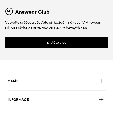
Answear Club
Vytvořte si účet a ušetřete při každém nákupu. V Answear
Clubu získáte až
20%
trvalou slevu z běžných cen.
Zjistěte více
O NÁS
INFORMACE