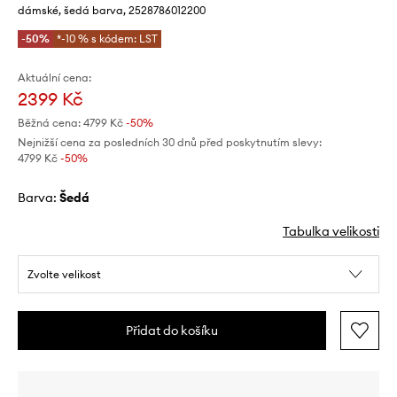
dámské, šedá barva, 2528786012200
-50%
*-10 % s kódem: LST
Aktuální cena:
2399 Kč
Běžná cena:
4799 Kč
-50%
Nejnižší cena za posledních 30 dnů před poskytnutím slevy:
4799 Kč
 -50%
Barva:
šedá
Tabulka velikosti
Zvolte velikost
Přidat do košíku