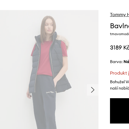
Tommy Hi
Bavln
tmavomodr
3189 K
Barva:
n
Produkt 
Bohužel V
naší nabí