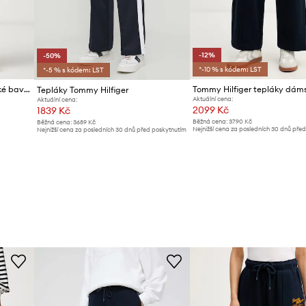
-12%
-50%
*-10 % s kódem: LST
*-5 % s kódem: LST
Tommy Hilfiger tepláky dámské bavlněné
Tepláky Tommy Hilfiger
Aktuální cena:
Aktuální cena:
2099 Kč
1839 Kč
Běžná cena:
3790 Kč
Běžná cena:
3689 Kč
Nejnižší cena za posledních 30 dnů pře
Nejnižší cena za posledních 30 dnů před poskytnutím
slevy:
2399 Kč
slevy:
3689 Kč