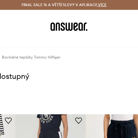
ácení zdarma (od 1800 Kč)
FINAL SALE % A VĚTŠÍ SLEVY V APLIKACI!
Doručení i do 24 h
VÍCE
Ušetřete s 
Bavlněné tepláky Tommy Hilfiger
dostupný