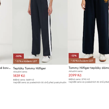
-12%
-50%
*-10 % s kódem: LST
*-5 % s kódem: LST
Tommy Hilfiger tepláky dámské bavlněné
Tepláky Tommy Hilfiger
Aktuální cena:
Aktuální cena:
2099 Kč
1839 Kč
Běžná cena:
3790 Kč
Běžná cena:
3689 Kč
Nejnižší cena za posledních 30 dnů pře
Nejnižší cena za posledních 30 dnů před poskytnutím
slevy:
2399 Kč
slevy:
3689 Kč