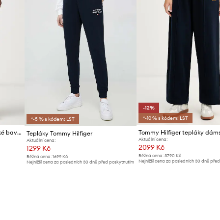
-12%
*-10 % s kódem: LST
*-5 % s kódem: LST
Tommy Hilfiger tepláky dámské bavlněné
Tepláky Tommy Hilfiger
Aktuální cena:
Aktuální cena:
2099 Kč
1299 Kč
Běžná cena:
3790 Kč
Běžná cena:
1699 Kč
Nejnižší cena za posledních 30 dnů pře
Nejnižší cena za posledních 30 dnů před poskytnutím
slevy:
2399 Kč
slevy:
1399 Kč