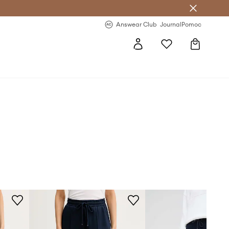
Answear Club
- 20 % na první objednávku
Answear Club
Journal
Pomoc