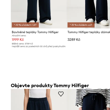
*-10 % s kódem: LST
*-15 % s kódem: LST
Bavlněné tepláky Tommy Hilfiger
Aktuální cena:
1999 Kč
3289 Kč
Běžná cena:
3789 Kč
Nejnižší cena za posledních 30 dnů před poskytnutím
slevy:
2199 Kč
Objevte produkty Tommy Hilfiger