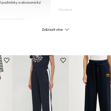
otní podmínky a ekonomický
Výrobce
y pomocí šňůrek.
ID produktu
Zobrazit více