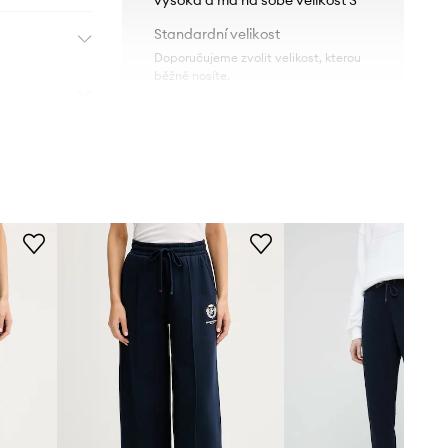
Standardní velikost
Doporučujeme zvolit velikost, kterou
běžně nosíte.
Tabulka velikosti