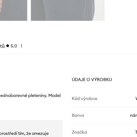
tů
5.0
1
ÚDAJE O VÝROBKU
 jednobarevné pleteniny. Model
Kód výrobce
Barva
nám
Značka
prostředí tím, že omezuje