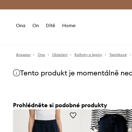
Premium Fashion Benefits
Doručení a vr
Ona
On
Dítě
Home
Answear
Ona
Oblečení
Kalhoty a legíny
Teplákové
Tento produkt je momentálně ne
Prohlédněte si podobné produkty