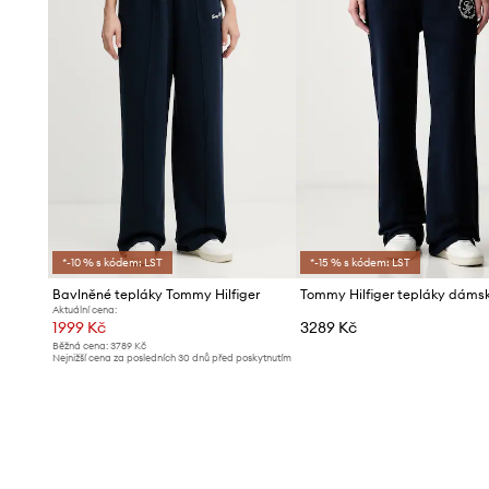
*-10 % s kódem: LST
*-15 % s kódem: LST
Bavlněné tepláky Tommy Hilfiger
Aktuální cena:
1999 Kč
3289 Kč
Běžná cena:
3789 Kč
Nejnižší cena za posledních 30 dnů před poskytnutím
slevy:
2199 Kč