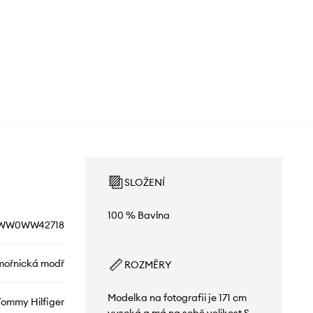
SLOŽENÍ
100 % Bavlna
WW0WW42718
ořnická modř
ROZMĚRY
Modelka na fotografii je 171 cm
Tommy Hilfiger
vysoká a má na sobě velikost S