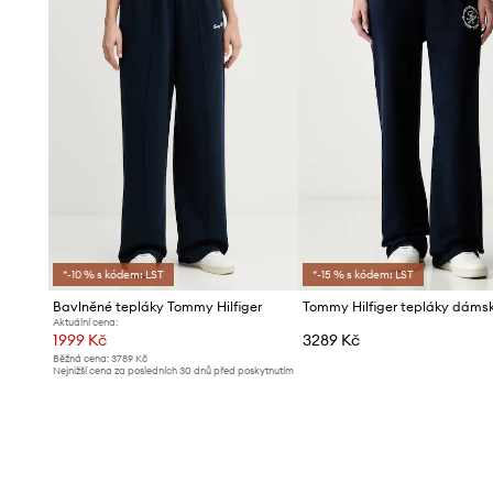
*-10 % s kódem: LST
*-15 % s kódem: LST
Bavlněné tepláky Tommy Hilfiger
Aktuální cena:
1999 Kč
3289 Kč
Běžná cena:
3789 Kč
Nejnižší cena za posledních 30 dnů před poskytnutím
slevy:
2199 Kč