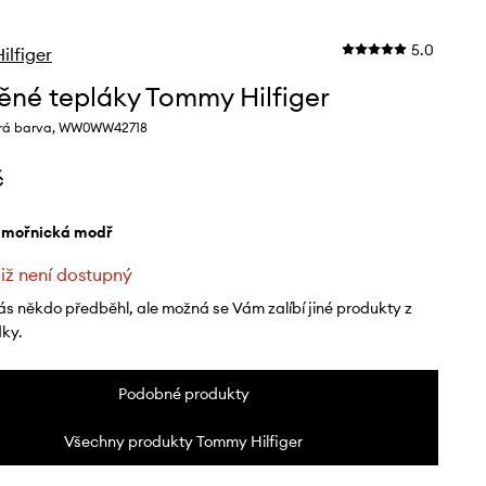
5.0
lfiger
ěné tepláky Tommy Hilfiger
á barva, WW0WW42718
č
ámořnická modř
již není dostupný
ás někdo předběhl, ale možná se Vám zalíbí jiné produkty z
dky.
Podobné produkty
Všechny produkty Tommy Hilfiger