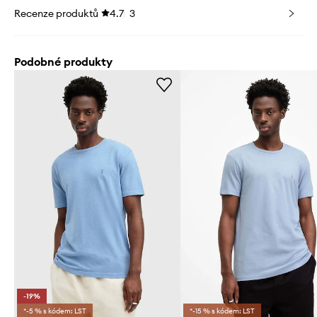
Recenze produktů
4.7
3
Podobné produkty
-19%
*-5 % s kódem: LST
*-15 % s kódem: LST