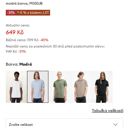
modrá barva, M030JB
-31%
*-5 % s kódem: LST
Aktuální cena:
649 Kč
Běžná cena:
1199 Kč
-45%
Nejnižší cena za posledních 30 dnů před poskytnutím slevy:
949 Kč
 -31%
Barva:
modrá
Tabulka velikosti
Zvolte velikost