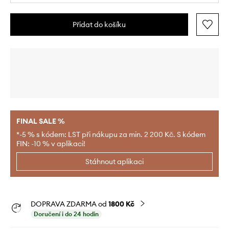
Přidat do košíku
FINAL SALE %
*-5 % s kódem: LST při nákupu za min. 2 200 Kč. S kódem
FIN: -10 % v aplikaci!
Stáhnout aplikaci
DOPRAVA ZDARMA od
1800 Kč
Doručení i do 24 hodin