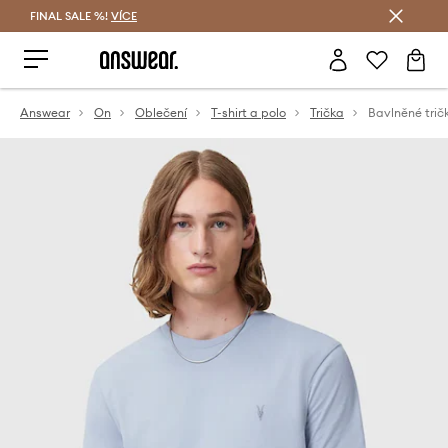
FINAL SALE %!
VÍCE
Ušetřete s Answear Club
Answear
On
Oblečení
T-shirt a polo
Trička
Bavlněné trič