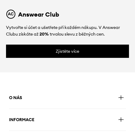
Answear Club
Vytvořte si účet a ušetřete při každém nákupu. V Answear
Clubu získáte až
20%
trvalou slevu z běžných cen.
Zjistěte více
O NÁS
INFORMACE