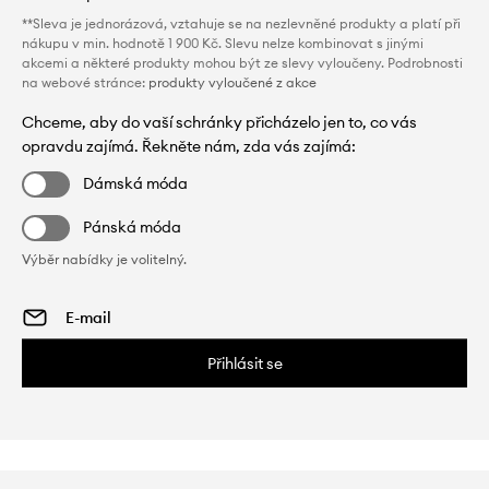
**Sleva je jednorázová, vztahuje se na nezlevněné produkty a platí při
nákupu v min. hodnotě 1 900 Kč. Slevu nelze kombinovat s jinými
akcemi a některé produkty mohou být ze slevy vyloučeny. Podrobnosti
na webové stránce:
produkty vyloučené z akce
Chceme, aby do vaší schránky přicházelo jen to, co vás
opravdu zajímá. Řekněte nám, zda vás zajímá:
Dámská móda
Pánská móda
Výběr nabídky je volitelný.
Přihlásit se