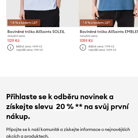
*-5 % s kódem: LST
*-5 % s kódem: LST
Bavlněné tričko AllSaints SOLEIL
Bavlněné tričko AllSaints EMBL
Aktuální cena:
Aktuální cena:
1129 Kč
1059 Kč
Běžná cena:
1499 Kč
Běžná cena:
1799 Kč
Nejnižší cena:
1199 Kč
Nejnižší cena:
1099 Kč
Přihlaste se k odběru novinek a
získejte slevu
20 %
** na svůj první
nákup.
Připojte se k naší komunitě a získejte informace o nejnovějších
akcích a produktech.