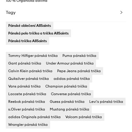
100 % Organická bavlna
Tagy
Pánské oblečení AllSaints
Pánská polo trička a trička AllSaints
Pánská trička AllSaints
Tommy Hilfiger pánská trička
Puma pánská trička
Gant pánská trička
Under Armour pánská trička
Calvin Klein pánská trička
Pepe Jeans pánská trička
Quiksilver pánská trička
adidas pánská trička
Vans pánská trička
Champion pánská trička
Lacoste pánská trička
Converse pánská trička
Reebok pánská trička
Guess pánská trička
Levi's pánská trička
s.Oliver pánská trička
Mustang pánská trička
adidas Originals pánská trička
Volcom pánská trička
Wrangler pánská trička