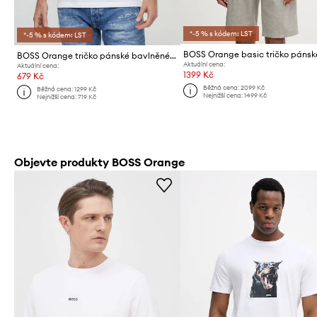
*-5 % s kódem: LST
*-5 % s kódem: LST
BOSS Orange tričko pánské bavlněné Tegood
Aktuální cena:
Aktuální cena:
1399 Kč
679 Kč
Běžná cena:
2099 Kč
Běžná cena:
1299 Kč
Nejnižší cena:
1499 Kč
Nejnižší cena:
719 Kč
Objevte produkty BOSS Orange