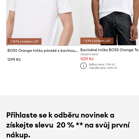
*-5 % s kódem: LST
*-15 % s kódem: LST
BOSS Orange tričko pánské s bavlnou TChup
Aktuální cena:
1029 Kč
1299 Kč
Běžná cena:
1799 Kč
Nejnižší cena:
1099 Kč
Přihlaste se k odběru novinek a
získejte slevu
20 %
** na svůj první
nákup.