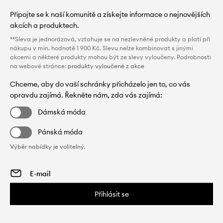
Připojte se k naší komunitě a získejte informace o nejnovějších
akcích a produktech.
**Sleva je jednorázová, vztahuje se na nezlevněné produkty a platí při
nákupu v min. hodnotě 1 900 Kč. Slevu nelze kombinovat s jinými
akcemi a některé produkty mohou být ze slevy vyloučeny. Podrobnosti
na webové stránce:
produkty vyloučené z akce
Chceme, aby do vaší schránky přicházelo jen to, co vás
opravdu zajímá. Řekněte nám, zda vás zajímá:
Dámská móda
Pánská móda
Výběr nabídky je volitelný.
Přihlásit se