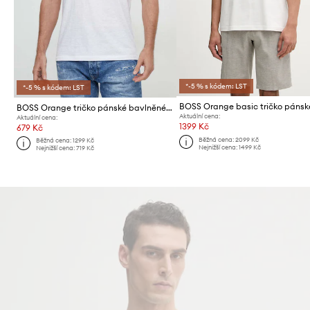
*-5 % s kódem: LST
*-5 % s kódem: LST
BOSS Orange tričko pánské bavlněné Tegood
Aktuální cena:
Aktuální cena:
1399 Kč
679 Kč
Běžná cena:
2099 Kč
Běžná cena:
1299 Kč
Nejnižší cena:
1499 Kč
Nejnižší cena:
719 Kč