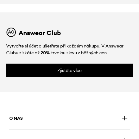
Answear Club
Vytvořte si účet a ušetřete při každém nákupu. V Answear
Clubu získáte až
20%
trvalou slevu z běžných cen.
Zjistěte více
O NÁS