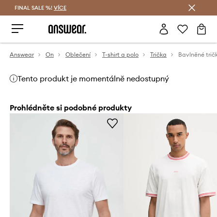
FINAL SALE %!
VÍCE
Ušetřete s Answear Club
Answear
On
Oblečení
T-shirt a polo
Trička
Bavlněné tri
Tento produkt je momentálně nedostupný
Prohlédněte si podobné produkty