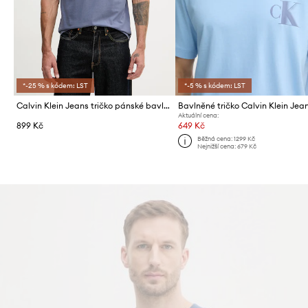
*-25 % s kódem: LST
*-5 % s kódem: LST
Calvin Klein Jeans tričko pánské bavlněné
Bavlněné tričko Calvin Klein Jea
Aktuální cena:
899 Kč
649 Kč
Běžná cena:
1299 Kč
Nejnižší cena:
679 Kč