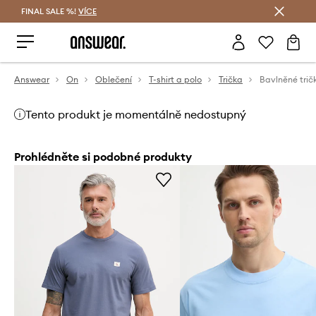
FINAL SALE %!
VÍCE
Ušetřete s Answear Club
Answear
On
Oblečení
T-shirt a polo
Trička
Bavlněné trič
Tento produkt je momentálně nedostupný
Prohlédněte si podobné produkty