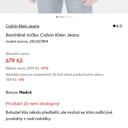
Calvin Klein Jeans
4.0
Bavlněné tričko Calvin Klein Jeans
modrá barva, J30J327494
Aktuální cena:
679 Kč
Běžná cena:
1299 Kč
-47%
Nejnižší cena za posledních 30 dnů před poskytnutím slevy:
729 Kč
 -6%
Barva:
modrá
Produkt již není dostupný
Bohužel Vás někdo předběhl, ale možná se Vám zalíbí jiné
produkty z naší nabídky.