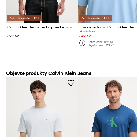
*-25 % s kódem: LST
*-5 % s kódem: LST
Calvin Klein Jeans tričko pánské bavlněné
Bavlněné tričko Calvin Klein Jea
Aktuální cena:
899 Kč
649 Kč
Běžná cena:
1299 Kč
Nejnižší cena:
679 Kč
Objevte produkty Calvin Klein Jeans