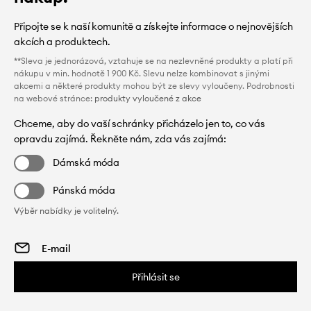
Připojte se k naší komunitě a získejte informace o nejnovějších
akcích a produktech.
**Sleva je jednorázová, vztahuje se na nezlevněné produkty a platí při
nákupu v min. hodnotě 1 900 Kč. Slevu nelze kombinovat s jinými
akcemi a některé produkty mohou být ze slevy vyloučeny. Podrobnosti
na webové stránce:
produkty vyloučené z akce
Chceme, aby do vaší schránky přicházelo jen to, co vás
opravdu zajímá. Řekněte nám, zda vás zajímá:
Dámská móda
Pánská móda
Výběr nabídky je volitelný.
Přihlásit se