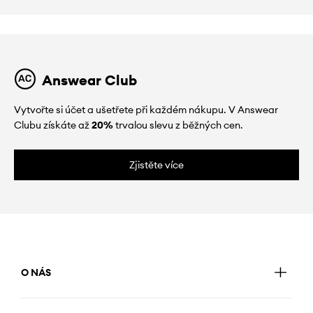
Answear Club
Vytvořte si účet a ušetřete při každém nákupu. V Answear
Clubu získáte až
20%
trvalou slevu z běžných cen.
Zjistěte více
O NÁS