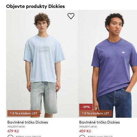
Objevte produkty Dickies
-39%
*-5 % s kódem: LST
*-5 % s kódem: LST
Bavlněné tričko Dickies
Bavlněné tričko Dickies
Aktuální cena:
Aktuální cena:
479 Kč
459 Kč
Běžná cena:
939 Kč
Běžná cena:
759 Kč