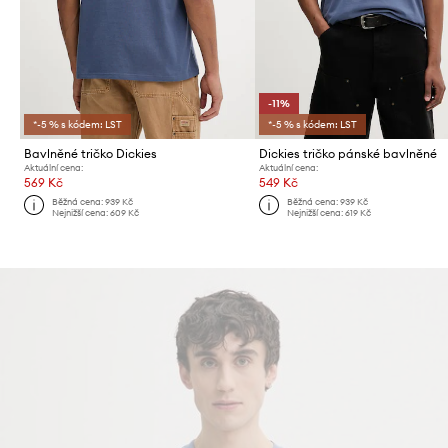
-11%
*-5 % s kódem: LST
*-5 % s kódem: LST
Bavlněné tričko Dickies
Dickies tričko pánské bavlněné
Aktuální cena:
Aktuální cena:
569 Kč
549 Kč
Běžná cena:
939 Kč
Běžná cena:
939 Kč
Nejnižší cena:
609 Kč
Nejnižší cena:
619 Kč