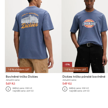
-11%
*-5 % s kódem: LST
*-5 % s kódem: LST
Bavlněné tričko Dickies
Dickies tričko pánské bavlněné
Aktuální cena:
Aktuální cena:
569 Kč
549 Kč
Běžná cena:
939 Kč
Běžná cena:
939 Kč
Nejnižší cena:
609 Kč
Nejnižší cena:
619 Kč