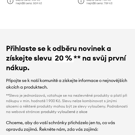
Nejnižší cena:
509 Kč
Nejnižší cena:
759 Kč
Přihlaste se k odběru novinek a
získejte slevu
20 %
** na svůj první
nákup.
Připojte se k naší komunitě a získejte informace o nejnovějších
akcích a produktech.
**Sleva je jednorázová, vztahuje se na nezlevněné produkty a platí při
nákupu v min. hodnotě 1 900 Kč. Slevu nelze kombinovat s jinými
akcemi a některé produkty mohou být ze slevy vyloučeny. Podrobnosti
na webové stránce:
produkty vyloučené z akce
Chceme, aby do vaší schránky přicházelo jen to, co vás
opravdu zajímá. Řekněte nám, zda vás zajímá: