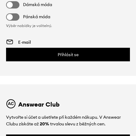
Dámská móda
Pánská móda
Výběr nabídky je volitelný.
Přihlásit se
Answear Club
Vytvořte si účet a ušetřete při každém nákupu. V Answear
Clubu získáte až
20%
trvalou slevu z běžných cen.