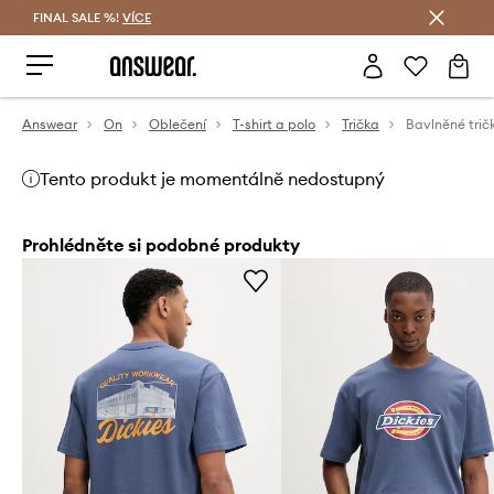
FINAL SALE %!
VÍCE
Ušetřete s Answear Club
Answear
On
Oblečení
T-shirt a polo
Trička
Bavlněné trič
Tento produkt je momentálně nedostupný
Prohlédněte si podobné produkty