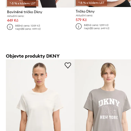
*-5 % s kódem: LST
*-5 % s kódem: LST
Tričko Dkny
Bavlněné tričko Dkny
Aktuální cena:
Aktuální cena:
579 Kč
449 Kč
Běžná cena:
1299 Kč
Běžná cena:
1059 Kč
Nejnižší cena:
649 Kč
Nejnižší cena:
499 Kč
Objevte produkty DKNY