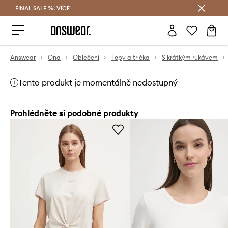
FINAL SALE %!
VÍCE
Ušetřete s Answear Club
Answear
Ona
Oblečení
Topy a trička
S krátkým rukávem
Tento produkt je momentálně nedostupný
Prohlédněte si podobné produkty