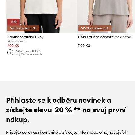
-10%
*-5 % s kódem: LST
*-15 % s kódem: LST
Bavlněné tričko Dkny
DKNY tričko dámské bavlněné
Aktuální cena:
499 Kč
1199 Kč
Běžná cena:
999 Kč
Nejnižší cena:
559 Kč
Přihlaste se k odběru novinek a
získejte slevu
20 %
** na svůj první
nákup.
Připojte se k naší komunitě a získejte informace o nejnovějších