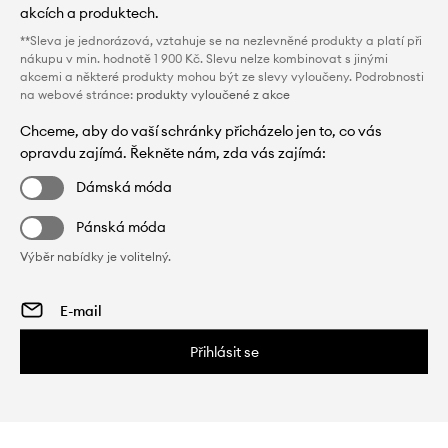
akcích a produktech.
**Sleva je jednorázová, vztahuje se na nezlevněné produkty a platí při
nákupu v min. hodnotě 1 900 Kč. Slevu nelze kombinovat s jinými
akcemi a některé produkty mohou být ze slevy vyloučeny. Podrobnosti
na webové stránce:
produkty vyloučené z akce
Chceme, aby do vaší schránky přicházelo jen to, co vás
opravdu zajímá. Řekněte nám, zda vás zajímá:
Dámská móda
Pánská móda
Výběr nabídky je volitelný.
Přihlásit se