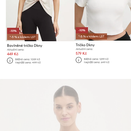
-10%
-10%
*-5 % s kódem: LST
*-5 % s kódem: LST
Tričko Dkny
Bavlněné tričko Dkny
Aktuální cena:
Aktuální cena:
579 Kč
449 Kč
Běžná cena:
1299 Kč
Běžná cena:
1059 Kč
Nejnižší cena:
649 Kč
Nejnižší cena:
499 Kč