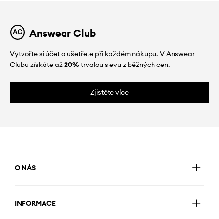
Answear Club
Vytvořte si účet a ušetřete při každém nákupu. V Answear
Clubu získáte až
20%
trvalou slevu z běžných cen.
Zjistěte více
O NÁS
INFORMACE