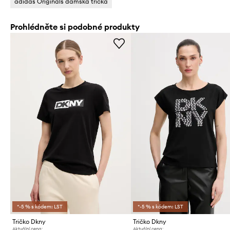
adidas Originals dámská trička
Prohlédněte si podobné produkty
*-5 % s kódem: LST
*-5 % s kódem: LST
Tričko Dkny
Tričko Dkny
Aktuální cena:
Aktuální cena: