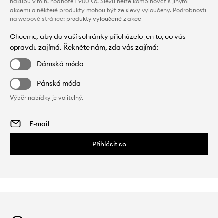
nákupu v min. hodnotě 1 900 Kč. Slevu nelze kombinovat s jinými
akcemi a některé produkty mohou být ze slevy vyloučeny. Podrobnosti
na webové stránce:
produkty vyloučené z akce
Chceme, aby do vaší schránky přicházelo jen to, co vás
opravdu zajímá. Řekněte nám, zda vás zajímá:
Dámská móda
Pánská móda
Výběr nabídky je volitelný.
Přihlásit se