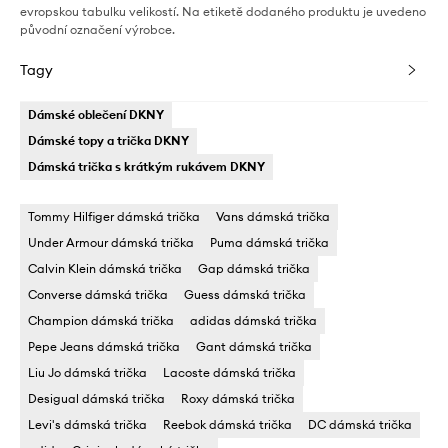
evropskou tabulku velikostí. Na etiketě dodaného produktu je uvedeno
původní označení výrobce.
Tagy
Dámské oblečení DKNY
Dámské topy a trička DKNY
Dámská trička s krátkým rukávem DKNY
Tommy Hilfiger dámská trička
Vans dámská trička
Under Armour dámská trička
Puma dámská trička
Calvin Klein dámská trička
Gap dámská trička
Converse dámská trička
Guess dámská trička
Champion dámská trička
adidas dámská trička
Pepe Jeans dámská trička
Gant dámská trička
Liu Jo dámská trička
Lacoste dámská trička
Desigual dámská trička
Roxy dámská trička
Levi's dámská trička
Reebok dámská trička
DC dámská trička