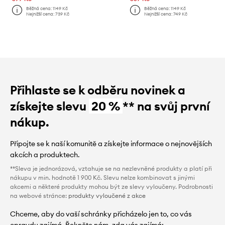
Běžná cena:
1149 Kč
Běžná cena:
1149 Kč
Nejnižší cena:
739 Kč
Nejnižší cena:
749 Kč
Přihlaste se k odběru novinek a
získejte slevu
20 %
** na svůj první
nákup.
Připojte se k naší komunitě a získejte informace o nejnovějších
akcích a produktech.
**Sleva je jednorázová, vztahuje se na nezlevněné produkty a platí při
nákupu v min. hodnotě 1 900 Kč. Slevu nelze kombinovat s jinými
akcemi a některé produkty mohou být ze slevy vyloučeny. Podrobnosti
na webové stránce:
produkty vyloučené z akce
Chceme, aby do vaší schránky přicházelo jen to, co vás
opravdu zajímá. Řekněte nám, zda vás zajímá: