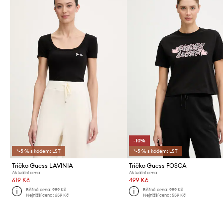
-10%
*-5 % s kódem: LST
*-5 % s kódem: LST
Tričko Guess LAVINIA
Tričko Guess FOSCA
Aktuální cena:
Aktuální cena:
619 Kč
499 Kč
Běžná cena:
989 Kč
Běžná cena:
989 Kč
Nejnižší cena:
659 Kč
Nejnižší cena:
559 Kč