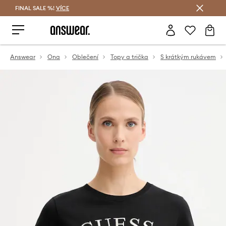
FINAL SALE %!
VÍCE
Ušetřete s Answear Club
Answear
Ona
Oblečení
Topy a trička
S krátkým rukávem