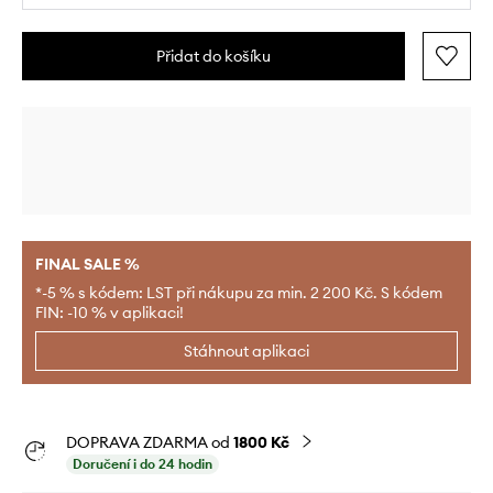
Přidat do košíku
FINAL SALE %
*-5 % s kódem: LST při nákupu za min. 2 200 Kč. S kódem
FIN: -10 % v aplikaci!
Stáhnout aplikaci
DOPRAVA ZDARMA od
1800 Kč
Doručení i do 24 hodin