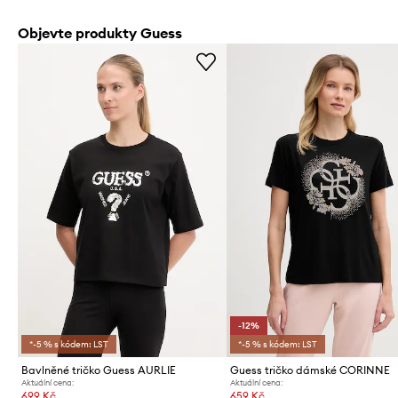
Objevte produkty Guess
-12%
*-5 % s kódem: LST
*-5 % s kódem: LST
Bavlněné tričko Guess AURLIE
Guess tričko dámské CORINNE
Aktuální cena:
Aktuální cena:
699 Kč
659 Kč