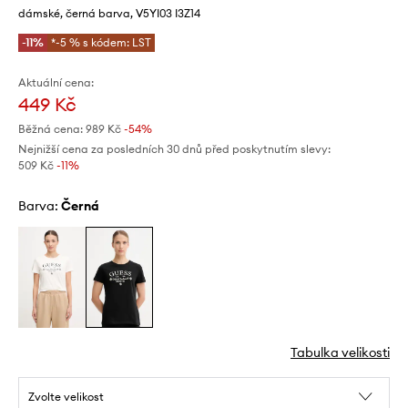
dámské, černá barva, V5YI03 I3Z14
-11%
*-5 % s kódem: LST
Aktuální cena:
449 Kč
Běžná cena:
989 Kč
-54%
Nejnižší cena za posledních 30 dnů před poskytnutím slevy:
509 Kč
 -11%
Barva:
černá
Tabulka velikosti
Zvolte velikost