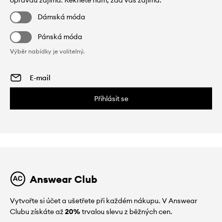
Dámská móda
Pánská móda
Výběr nabídky je volitelný.
Přihlásit se
Answear Club
Vytvořte si účet a ušetřete při každém nákupu. V Answear
Clubu získáte až
20%
trvalou slevu z běžných cen.