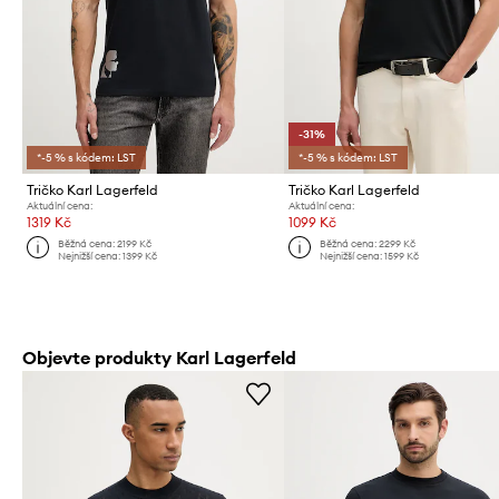
-31%
*-5 % s kódem: LST
*-5 % s kódem: LST
Tričko Karl Lagerfeld
Tričko Karl Lagerfeld
Aktuální cena:
Aktuální cena:
1319 Kč
1099 Kč
Běžná cena:
2199 Kč
Běžná cena:
2299 Kč
Nejnižší cena:
1399 Kč
Nejnižší cena:
1599 Kč
Objevte produkty Karl Lagerfeld