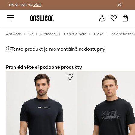
FINAL SALE %!
VÍCE
Ušetřete s Answear Club
Answear
On
Oblečení
T-shirt a polo
Trička
Bavlněné trič
Tento produkt je momentálně nedostupný
Prohlédněte si podobné produkty