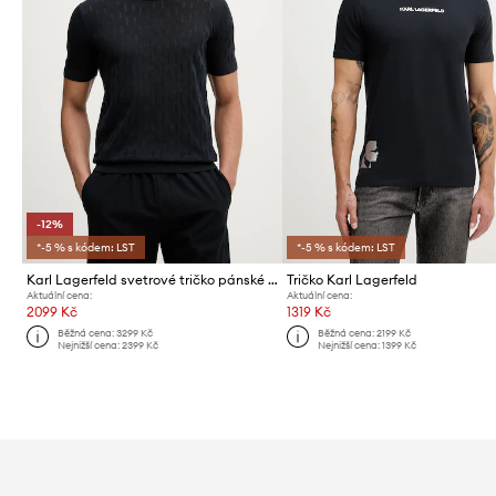
-12%
*-5 % s kódem: LST
*-5 % s kódem: LST
Karl Lagerfeld svetrové tričko pánské bavlněné
Tričko Karl Lagerfeld
Aktuální cena:
Aktuální cena:
2099 Kč
1319 Kč
Běžná cena:
3299 Kč
Běžná cena:
2199 Kč
Nejnižší cena:
2399 Kč
Nejnižší cena:
1399 Kč