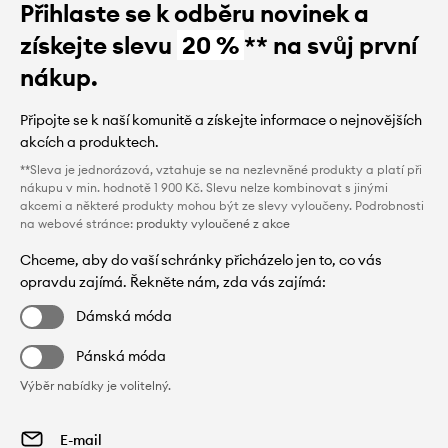
Přihlaste se k odběru novinek a
získejte slevu
20 %
** na svůj první
nákup.
Připojte se k naší komunitě a získejte informace o nejnovějších
akcích a produktech.
**Sleva je jednorázová, vztahuje se na nezlevněné produkty a platí při
nákupu v min. hodnotě 1 900 Kč. Slevu nelze kombinovat s jinými
akcemi a některé produkty mohou být ze slevy vyloučeny. Podrobnosti
na webové stránce:
produkty vyloučené z akce
Chceme, aby do vaší schránky přicházelo jen to, co vás
opravdu zajímá. Řekněte nám, zda vás zajímá:
Dámská móda
Pánská móda
Výběr nabídky je volitelný.