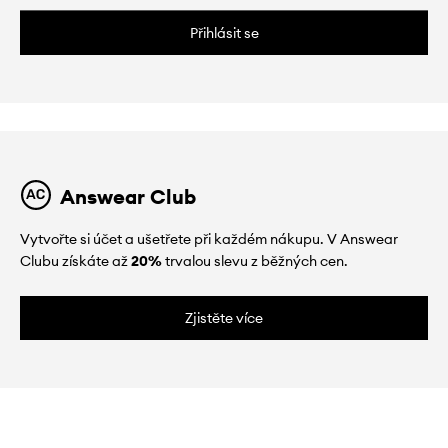
Přihlásit se
Answear Club
Vytvořte si účet a ušetřete při každém nákupu. V Answear
Clubu získáte až
20%
trvalou slevu z běžných cen.
Zjistěte více