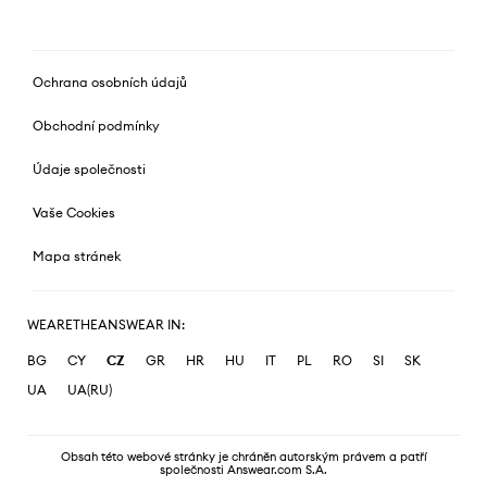
Ochrana osobních údajů
Obchodní podmínky
Údaje společnosti
Vaše Cookies
Mapa stránek
WEARETHEANSWEAR IN:
BG
CY
CZ
GR
HR
HU
IT
PL
RO
SI
SK
UA
UA(RU)
Obsah této webové stránky je chráněn autorským právem a patří
společnosti Answear.com S.A.