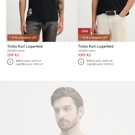
-31%
*-5 % s kódem: LST
*-5 % s kódem: LST
Tričko Karl Lagerfeld
Tričko Karl Lagerfeld
Aktuální cena:
Aktuální cena:
1319 Kč
1099 Kč
Běžná cena:
2199 Kč
Běžná cena:
2299 Kč
Nejnižší cena:
1399 Kč
Nejnižší cena:
1599 Kč