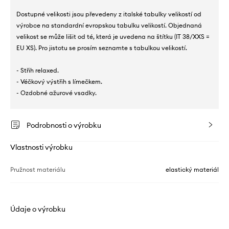
Dostupné velikosti jsou převedeny z italské tabulky velikostí od
výrobce na standardní evropskou tabulku velikostí. Objednaná
velikost se může lišit od té, která je uvedena na štítku (IT 38/XXS =
EU XS). Pro jistotu se prosím seznamte s tabulkou velikostí.
- Střih relaxed.
- Véčkový výstřih s límečkem.
- Ozdobné ažurové vsadky.
Podrobnosti o výrobku
Vlastnosti výrobku
Pružnost materiálu
elastický materiál
Údaje o výrobku