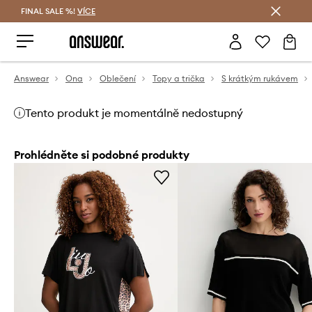
FINAL SALE %!
VÍCE
Ušetřete s Answear Club
Answear
Ona
Oblečení
Topy a trička
S krátkým rukávem
Tento produkt je momentálně nedostupný
Prohlédněte si podobné produkty