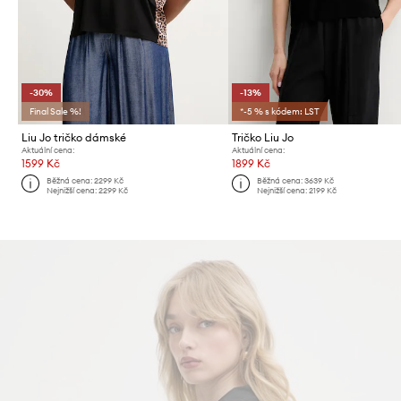
-30%
-13%
Final Sale %!
*-5 % s kódem: LST
Liu Jo tričko dámské
Tričko Liu Jo
Aktuální cena:
Aktuální cena:
1599 Kč
1899 Kč
Běžná cena:
2299 Kč
Běžná cena:
3639 Kč
Nejnižší cena:
2299 Kč
Nejnižší cena:
2199 Kč