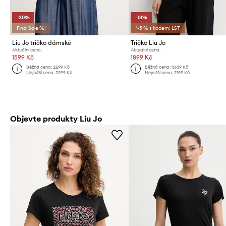
-30%
-13%
Final Sale %!
*-5 % s kódem: LST
Liu Jo tričko dámské
Tričko Liu Jo
Aktuální cena:
Aktuální cena:
1599 Kč
1899 Kč
Běžná cena:
2299 Kč
Běžná cena:
3639 Kč
Nejnižší cena:
2299 Kč
Nejnižší cena:
2199 Kč
Objevte produkty Liu Jo