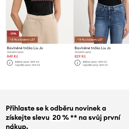
-10%
*-5 % s kódem: LST
*-5 % s kódem: LST
Bavlněné tričko Liu Jo
Bavlněné tričko Liu Jo
Aktuální cena:
Aktuální cena:
849 Kč
829 Kč
Běžná cena:
1899 Kč
Běžná cena:
1299 Kč
Nejnižší cena:
949 Kč
Nejnižší cena:
849 Kč
Přihlaste se k odběru novinek a
získejte slevu
20 %
** na svůj první
nákup.