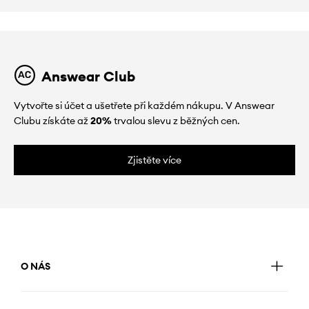
Answear Club
Vytvořte si účet a ušetřete při každém nákupu. V Answear
Clubu získáte až
20%
trvalou slevu z běžných cen.
Zjistěte více
O NÁS