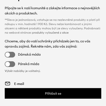
Připojte se k naší komunitě a získejte informace o nejnovějších
akcích a produktech.
**Sleva je jednorázová, vztahuje se na nezlevněné produkty a platí při
nákupu v min. hodnotě 1 900 Kč. Slevu nelze kombinovat s jinými
akcemi a některé produkty mohou být ze slevy vyloučeny. Podrobnosti
na webové stránce:
produkty vyloučené z akce
Chceme, aby do vaší schránky přicházelo jen to, co vás
opravdu zajímá. Řekněte nám, zda vás zajímá:
Dámská móda
Pánská móda
Výběr nabídky je volitelný.
Přihlásit se