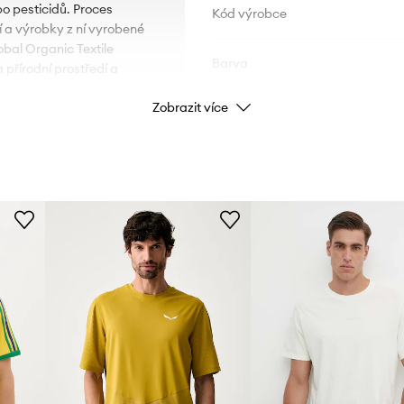
bo pesticidů. Proces
Kód výrobce
í a výrobky z ní vyrobené
obal Organic Textile
Barva
 přírodní prostředí a
Zobrazit více
Značka
Výrobce
ID produktu