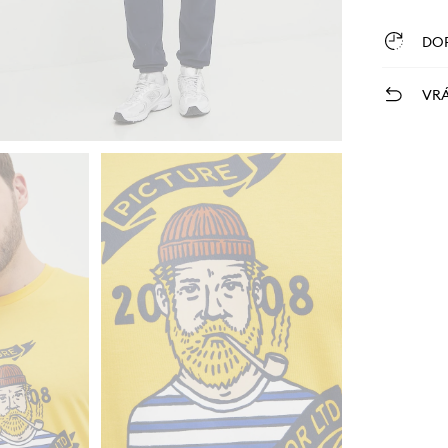
DO
VRÁ