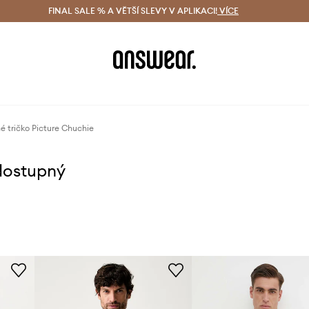
ácení zdarma (od 1800 Kč)
FINAL SALE % A VĚTŠÍ SLEVY V APLIKACI!
Doručení i do 24 h
VÍCE
Ušetřete s 
é tričko Picture Chuchie
dostupný