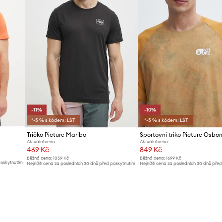
-11%
-10%
*-5 % s kódem: LST
*-5 % s kódem: LST
Tričko Picture Maribo
Aktuální cena:
Aktuální cena:
469 Kč
849 Kč
Běžná cena:
1059 Kč
Běžná cena:
1699 Kč
poskytnutím
Nejnižší cena za posledních 30 dnů před poskytnutím
Nejnižší cena za posledních 30 dnů pře
slevy:
529 Kč
slevy:
949 Kč