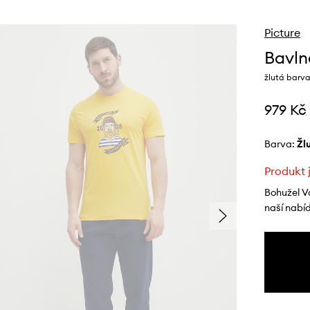
Picture
Bavln
žlutá barva
979 Kč
Barva:
ž
Produkt 
Bohužel V
naší nabí