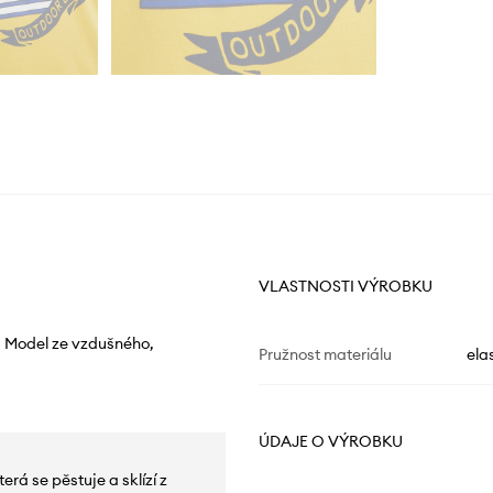
VLASTNOSTI VÝROBKU
 Model ze vzdušného, ​​
Pružnost materiálu
ela
ÚDAJE O VÝROBKU
erá se pěstuje a sklízí z