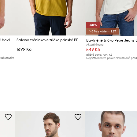
-50%
*-5 % s kódem: LST
adidas Originals tričko pánské bavlněné
Salewa tréninkové tričko pánské PEDROC
Aktuální cena:
1699 Kč
549 Kč
Běžná cena:
1099 Kč
poskytnutím
Nejnižší cena za posledních 30 dnů pře
slevy:
1099 Kč