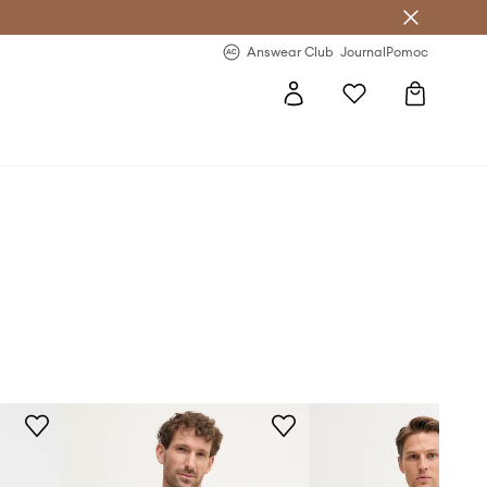
Answear Club
- 20 % na první objednávku
Answear Club
Journal
Pomoc