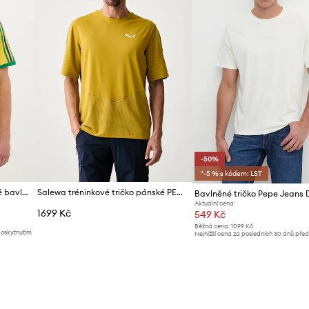
-50%
*-5 % s kódem: LST
adidas Originals tričko pánské bavlněné
Salewa tréninkové tričko pánské PEDROC
Aktuální cena:
1699 Kč
549 Kč
Běžná cena:
1099 Kč
poskytnutím
Nejnižší cena za posledních 30 dnů pře
slevy:
1099 Kč