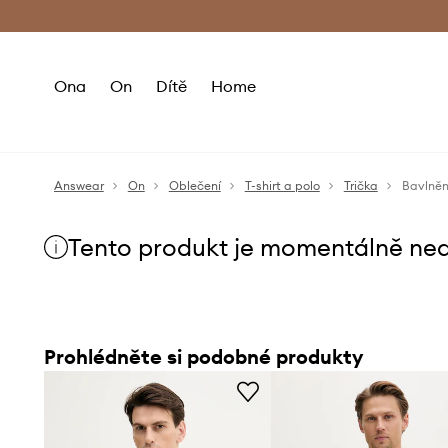
Premium Fashion Benefits
Doručení a vr
Ona
On
Dítě
Home
Answear
On
Oblečení
T-shirt a polo
Trička
Bavlněn
Tento produkt je momentálně ne
Prohlédněte si podobné produkty