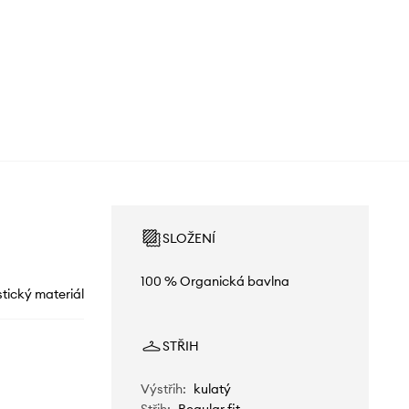
SLOŽENÍ
100 % Organická bavlna
stický materiál
STŘIH
Výstřih
:
kulatý
Střih
:
Regular fit