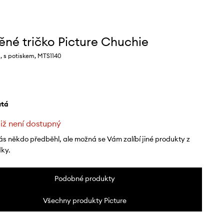
ěné tričko Picture Chuchie
, s potiskem, MTS1140
lutá
již není dostupný
ás někdo předběhl, ale možná se Vám zalíbí jiné produkty z
dky.
Podobné produkty
Všechny produkty Picture