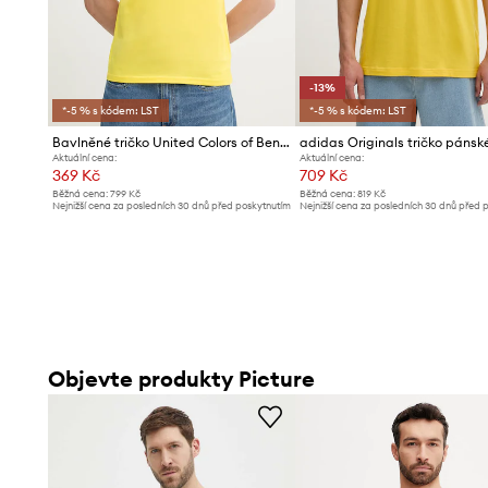
-13%
*-5 % s kódem: LST
*-5 % s kódem: LST
Bavlněné tričko United Colors of Benetton
Aktuální cena:
Aktuální cena:
369 Kč
709 Kč
Běžná cena:
799 Kč
Běžná cena:
819 Kč
Nejnižší cena za posledních 30 dnů před poskytnutím
Nejnižší cena za posledních 30 dnů před 
slevy:
399 Kč
slevy:
819 Kč
Objevte produkty Picture