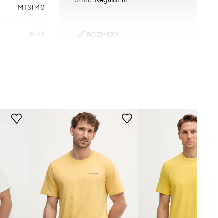
MTS1140
žlutá
ROZMĚRY
Model na fotografii je 183 cm
Picture
vysoký a má na sobě velikost M
Standardní velikost
Doporučujeme zvolit velikost, kterou
běžně nosíte.
Tabulka velikosti