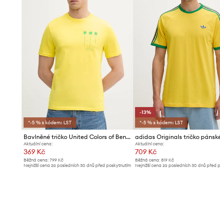
-13%
*-5 % s kódem: LST
*-5 % s kódem: LST
Bavlněné tričko United Colors of Benetton
Aktuální cena:
Aktuální cena:
369 Kč
709 Kč
Běžná cena:
799 Kč
Běžná cena:
819 Kč
Nejnižší cena za posledních 30 dnů před poskytnutím
Nejnižší cena za posledních 30 dnů před 
slevy:
399 Kč
slevy:
819 Kč