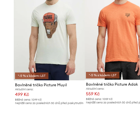
*-5 % s kódem: LST
*-5 % s kódem: LST
Bavlněné tričko Picture Adak
Bavlněné tričko Picture Muyil
Aktuální cena:
Aktuální cena:
559 Kč
499 Kč
Běžná cena:
1059 Kč
Běžná cena:
1099 Kč
Nejnižší cena za posledních 30 dnů před 
Nejnižší cena za posledních 30 dnů před poskytnutím
slevy:
589 Kč
slevy:
549 Kč