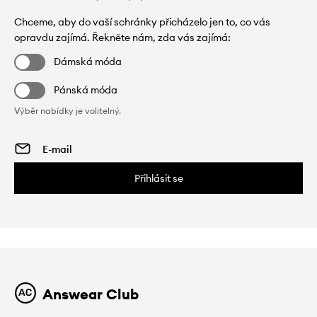
Chceme, aby do vaší schránky přicházelo jen to, co vás
opravdu zajímá. Řekněte nám, zda vás zajímá:
Dámská móda
Pánská móda
Výběr nabídky je volitelný.
Přihlásit se
Answear Club