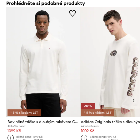
Prohlédněte si podobné produkty
-32%
*-5 % s kódem: LST
*-5 % s kódem: LST
Bavlněné tričko s dlouhým rukávem Calvin Klein Jeans
Aktuální cena:
Aktuální cena:
1099 Kč
1009 Kč
Běžná cena:
1899 Kč
Běžná cena:
1499 Kč