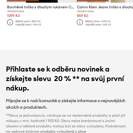
Bavlněné tričko s dlouhým rukávem Calvin Klein Jeans
Aktuální cena:
Aktuální cena:
1099 Kč
859 Kč
Běžná cena:
1899 Kč
Běžná cena:
1499 Kč
Nejnižší cena:
1199 Kč
Nejnižší cena:
1129 Kč
Přihlaste se k odběru novinek a
získejte slevu
20 %
** na svůj první
nákup.
Připojte se k naší komunitě a získejte informace o nejnovějších
akcích a produktech.
**Sleva je jednorázová, vztahuje se na nezlevněné produkty a platí při
nákupu v min. hodnotě 1 900 Kč. Slevu nelze kombinovat s jinými
akcemi a některé produkty mohou být ze slevy vyloučeny. Podrobnosti
na webové stránce:
produkty vyloučené z akce