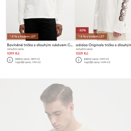
-32%
*-5 % s kódem: LST
*-5 % s kódem: LST
Bavlněné tričko s dlouhým rukávem Calvin Klein Jeans
Aktuální cena:
Aktuální cena:
1099 Kč
1009 Kč
Běžná cena:
1899 Kč
Běžná cena:
1499 Kč
Nejnižší cena:
1199 Kč
Nejnižší cena:
1499 Kč