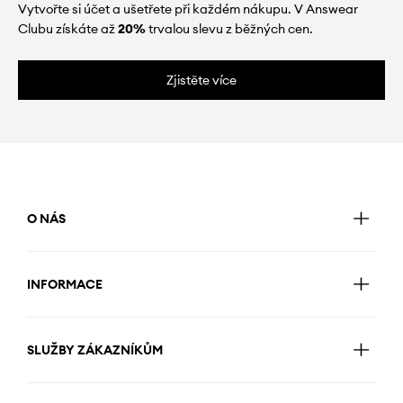
Vytvořte si účet a ušetřete při každém nákupu. V Answear
Clubu získáte až
20%
trvalou slevu z běžných cen.
Zjistěte více
O NÁS
INFORMACE
SLUŽBY ZÁKAZNÍKŮM