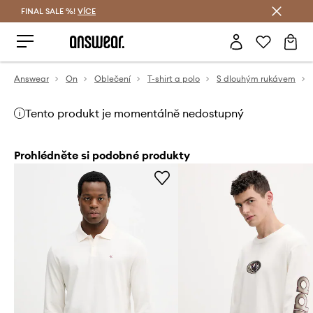
FINAL SALE %!
VÍCE
Ušetřete s Answear Club
Answear
On
Oblečení
T-shirt a polo
S dlouhým rukávem
Tento produkt je momentálně nedostupný
Prohlédněte si podobné produkty