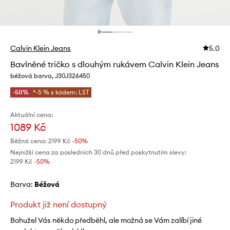
Calvin Klein Jeans
5.0
Bavlněné tričko s dlouhým rukávem Calvin Klein Jeans
béžová barva, J30J326450
-50%
*-5 % s kódem: LST
Aktuální cena:
1089 Kč
Běžná cena:
2199 Kč
-50%
Nejnižší cena za posledních 30 dnů před poskytnutím slevy:
2199 Kč
 -50%
Barva:
béžová
Produkt již není dostupný
Bohužel Vás někdo předběhl, ale možná se Vám zalíbí jiné