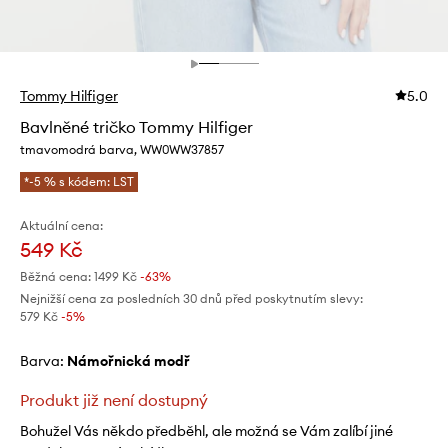
Tommy Hilfiger
5.0
Bavlněné tričko Tommy Hilfiger
tmavomodrá barva, WW0WW37857
*-5 % s kódem: LST
Aktuální cena:
549 Kč
Běžná cena:
1499 Kč
-63%
Nejnižší cena za posledních 30 dnů před poskytnutím slevy:
579 Kč
 -5%
Barva:
námořnická modř
Produkt již není dostupný
Bohužel Vás někdo předběhl, ale možná se Vám zalíbí jiné