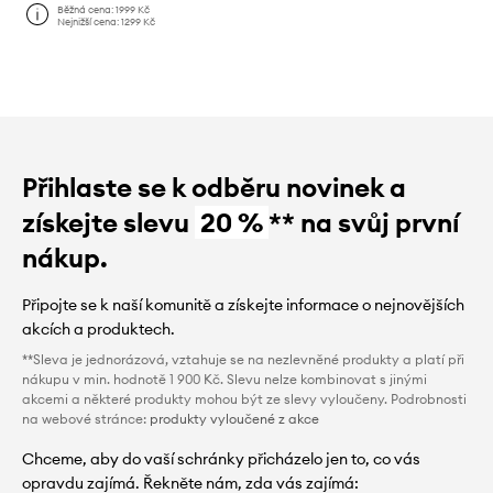
Běžná cena:
1999 Kč
Nejnižší cena:
1299 Kč
Přihlaste se k odběru novinek a
získejte slevu
20 %
** na svůj první
nákup.
Připojte se k naší komunitě a získejte informace o nejnovějších
akcích a produktech.
**Sleva je jednorázová, vztahuje se na nezlevněné produkty a platí při
nákupu v min. hodnotě 1 900 Kč. Slevu nelze kombinovat s jinými
akcemi a některé produkty mohou být ze slevy vyloučeny. Podrobnosti
na webové stránce:
produkty vyloučené z akce
Chceme, aby do vaší schránky přicházelo jen to, co vás
opravdu zajímá. Řekněte nám, zda vás zajímá: