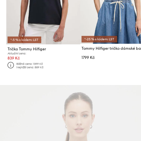
*-25 % s kódem: LST
*-5 % s kódem: LST
Tričko Tommy Hilfiger
Aktuální cena:
1799 Kč
839 Kč
Běžná cena:
1399 Kč
Nejnižší cena:
889 Kč