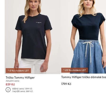
*-25 % s kódem: LST
*-5 % s kódem: LST
Tričko Tommy Hilfiger
Aktuální cena:
1799 Kč
839 Kč
Běžná cena:
1399 Kč
Nejnižší cena:
889 Kč