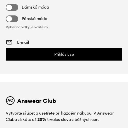
Dámská móda
Pánská móda
Výběr nabídky je volitelný.
Přihlásit se
Answear Club
Vytvořte si účet a ušetřete při každém nákupu. V Answear
Clubu získáte až
20%
trvalou slevu z běžných cen.