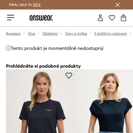
FINAL SALE %!
VÍCE
Ušetřete s Answear Club
Answear
Ona
Oblečení
Topy a trička
S krátkým rukávem
Tento produkt je momentálně nedostupný
Prohlédněte si podobné produkty