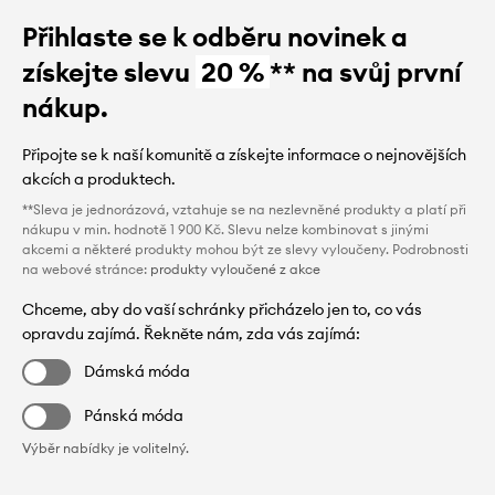
Přihlaste se k odběru novinek a
získejte slevu
20 %
** na svůj první
nákup.
Připojte se k naší komunitě a získejte informace o nejnovějších
akcích a produktech.
**Sleva je jednorázová, vztahuje se na nezlevněné produkty a platí při
nákupu v min. hodnotě 1 900 Kč. Slevu nelze kombinovat s jinými
akcemi a některé produkty mohou být ze slevy vyloučeny. Podrobnosti
na webové stránce:
produkty vyloučené z akce
Chceme, aby do vaší schránky přicházelo jen to, co vás
opravdu zajímá. Řekněte nám, zda vás zajímá:
Dámská móda
Pánská móda
Výběr nabídky je volitelný.