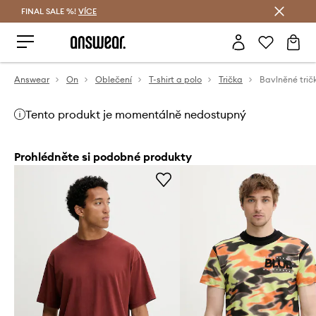
FINAL SALE %!
VÍCE
Ušetřete s Answear Club
Answear
On
Oblečení
T-shirt a polo
Trička
Bavlněné trič
Tento produkt je momentálně nedostupný
Prohlédněte si podobné produkty