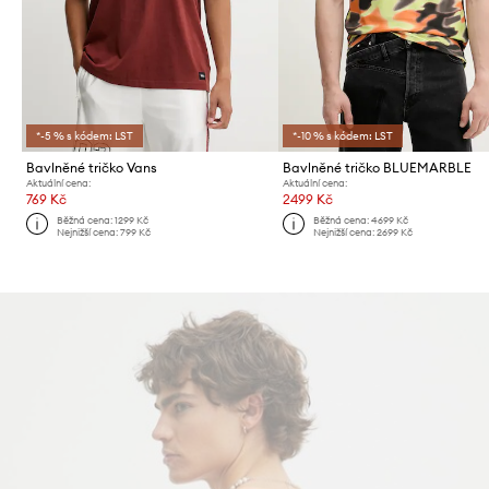
*-5 % s kódem: LST
*-10 % s kódem: LST
Bavlněné tričko Vans
Bavlněné tričko BLUEMARBLE
Aktuální cena:
Aktuální cena:
769 Kč
2499 Kč
Běžná cena:
1299 Kč
Běžná cena:
4699 Kč
Nejnižší cena:
799 Kč
Nejnižší cena:
2699 Kč