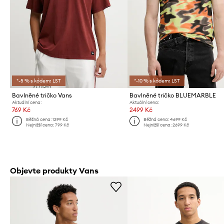
*-5 % s kódem: LST
*-10 % s kódem: LST
Bavlněné tričko Vans
Bavlněné tričko BLUEMARBLE
Aktuální cena:
Aktuální cena:
769 Kč
2499 Kč
Běžná cena:
1299 Kč
Běžná cena:
4699 Kč
Nejnižší cena:
799 Kč
Nejnižší cena:
2699 Kč
Objevte produkty Vans