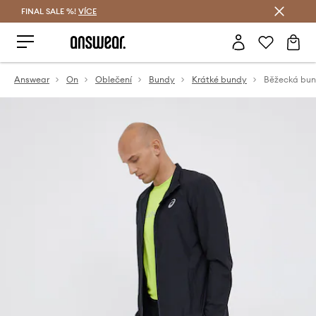
FINAL SALE %!
VÍCE
Ušetřete s Answear Club
Answear
On
Oblečení
Bundy
Krátké bundy
Běžecká bun