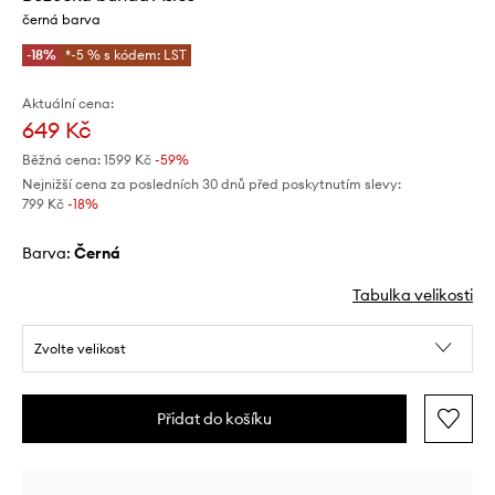
černá barva
-18%
*-5 % s kódem: LST
Aktuální cena:
649 Kč
Běžná cena:
1599 Kč
-59%
Nejnižší cena za posledních 30 dnů před poskytnutím slevy:
799 Kč
 -18%
Barva:
černá
Tabulka velikosti
Zvolte velikost
Přidat do košíku