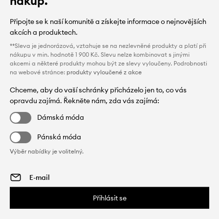
nákup.
Připojte se k naší komunitě a získejte informace o nejnovějších
akcích a produktech.
**Sleva je jednorázová, vztahuje se na nezlevněné produkty a platí při
nákupu v min. hodnotě 1 900 Kč. Slevu nelze kombinovat s jinými
akcemi a některé produkty mohou být ze slevy vyloučeny. Podrobnosti
na webové stránce:
produkty vyloučené z akce
Chceme, aby do vaší schránky přicházelo jen to, co vás
opravdu zajímá. Řekněte nám, zda vás zajímá:
Dámská móda
Pánská móda
Výběr nabídky je volitelný.
Přihlásit se