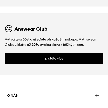
Answear Club
Vytvořte si účet a ušetřete při každém nákupu. V Answear
Clubu získáte až
20%
trvalou slevu z běžných cen.
Zjistěte více
O NÁS