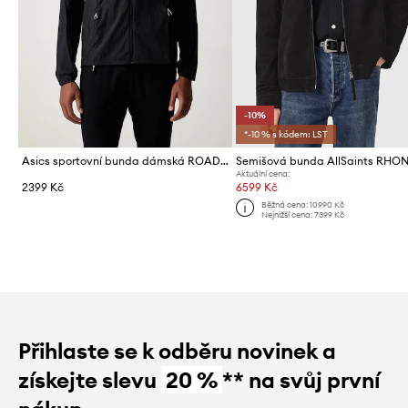
-10%
*-10 % s kódem: LST
Asics sportovní bunda dámská ROAD PACKABLE JACKET
Semišová bunda AllSaints RHO
Aktuální cena:
2399 Kč
6599 Kč
Běžná cena:
10990 Kč
Nejnižší cena:
7399 Kč
Přihlaste se k odběru novinek a
získejte slevu
20 %
** na svůj první