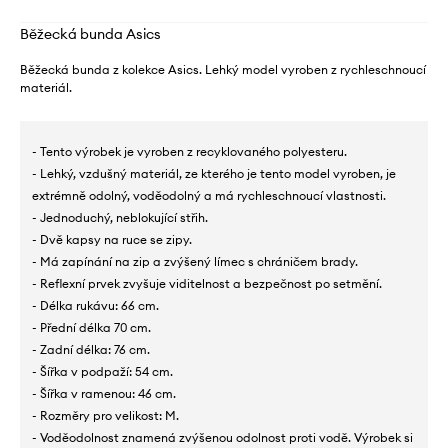
Běžecká bunda Asics
Běžecká bunda z kolekce Asics. Lehký model vyroben z rychleschnoucí
materiál.
- Tento výrobek je vyroben z recyklovaného polyesteru.
- Lehký, vzdušný materiál, ze kterého je tento model vyroben, je
extrémně odolný, voděodolný a má rychleschnoucí vlastnosti.
- Jednoduchý, neblokující střih.
- Dvě kapsy na ruce se zipy.
- Má zapínání na zip a zvýšený límec s chráničem brady.
- Reflexní prvek zvyšuje viditelnost a bezpečnost po setmění.
- Délka rukávu: 66 cm.
- Přední délka 70 cm.
- Zadní délka: 76 cm.
- Šířka v podpaží: 54 cm.
- Šířka v ramenou: 46 cm.
- Rozměry pro velikost: M.
- Voděodolnost znamená zvýšenou odolnost proti vodě. Výrobek si