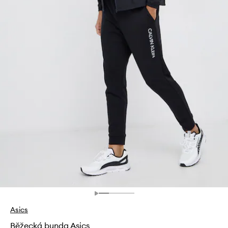
Asics
Běžecká bunda Asics