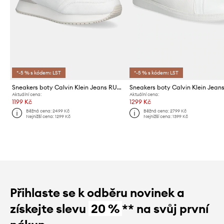
*-5 % s kódem: LST
*-5 % s kódem: LST
Sneakers boty Calvin Klein Jeans RUNNER SOCK LACEUP MG CANVAS
Aktuální cena:
Aktuální cena:
1199 Kč
1299 Kč
Běžná cena:
2499 Kč
Běžná cena:
2799 Kč
Nejnižší cena:
1299 Kč
Nejnižší cena:
1399 Kč
Přihlaste se k odběru novinek a
získejte slevu
20 %
** na svůj první