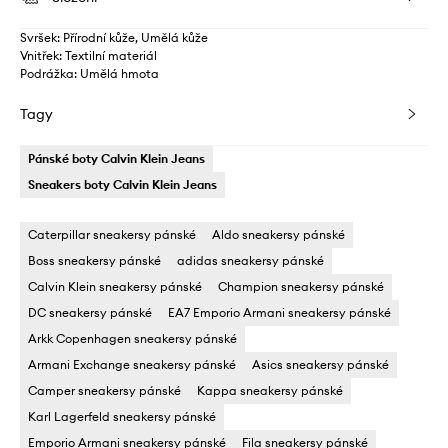
Svršek: Přírodní kůže, Umělá kůže
Vnitřek: Textilní materiál
Podrážka: Umělá hmota
Tagy
Pánské boty Calvin Klein Jeans
Sneakers boty Calvin Klein Jeans
Caterpillar sneakersy pánské
Aldo sneakersy pánské
Boss sneakersy pánské
adidas sneakersy pánské
Calvin Klein sneakersy pánské
Champion sneakersy pánské
DC sneakersy pánské
EA7 Emporio Armani sneakersy pánské
Arkk Copenhagen sneakersy pánské
Armani Exchange sneakersy pánské
Asics sneakersy pánské
Camper sneakersy pánské
Kappa sneakersy pánské
Karl Lagerfeld sneakersy pánské
Emporio Armani sneakersy pánské
Fila sneakersy pánské