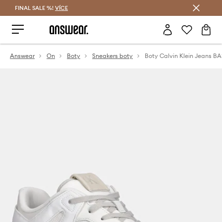
FINAL SALE %!
VÍCE
Ušetřete s Answear Club
Answear
On
Boty
Sneakers boty