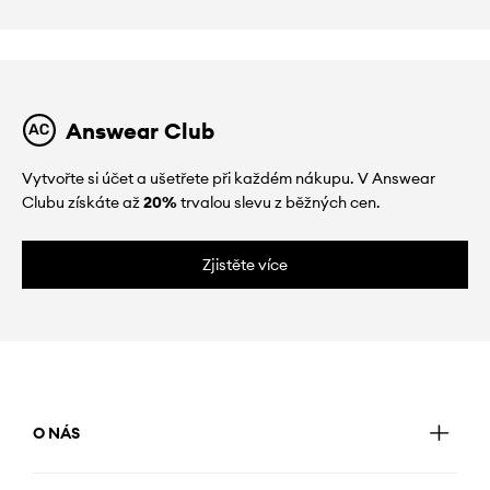
Answear Club
Vytvořte si účet a ušetřete při každém nákupu. V Answear
Clubu získáte až
20%
trvalou slevu z běžných cen.
Zjistěte více
O NÁS