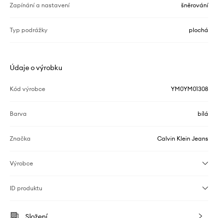
Zapínání a nastavení
šněrování
Typ podrážky
plochá
Údaje o výrobku
Kód výrobce
YM0YM01308
Barva
bílá
Značka
Calvin Klein Jeans
Výrobce
ID produktu
Složení