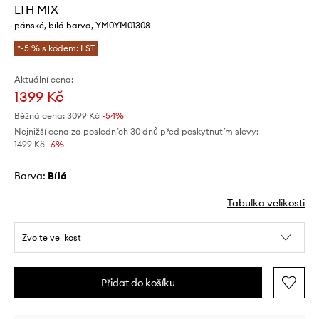
LTH MIX
pánské, bílá barva, YM0YM01308
*-5 % s kódem: LST
Aktuální cena:
1399 Kč
Běžná cena:
3099 Kč
-54%
Nejnižší cena za posledních 30 dnů před poskytnutím slevy:
1499 Kč
 -6%
Barva:
bílá
Tabulka velikosti
Zvolte velikost
Přidat do košíku