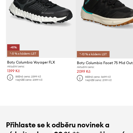
-41%
*-5 % s kódem: LST
*-10 % s kódem: LST
Boty Columbia Voyager FLX
Boty Columbia Facet 75 Mid Out
Aktuální cena:
Aktuální cena:
1399 Kč
2099 Kč
Běžná cena:
2399 Kč
Běžná cena:
3699 Kč
Nejnižší cena:
2399 Kč
Nejnižší cena:
2199 Kč
Přihlaste se k odběru novinek a