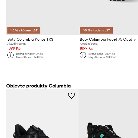
*-5 % s kódem: LST
*-5 % s kódem: LST
Boty Columbia Konos TRS
Boty Columbia Facet 75 Outdry
Aktuální cena:
Aktuální cena:
1399 Kč
1899 Kč
Běžná cena:
2499 Kč
Běžná cena:
3399 Kč
Nejnižší cena:
1499 Kč
Nejnižší cena:
1999 Kč
Objevte produkty Columbia