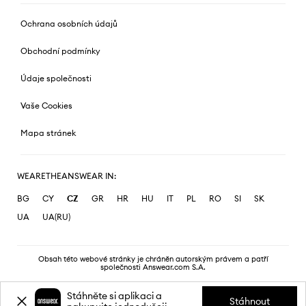
Ochrana osobních údajů
Obchodní podmínky
Údaje společnosti
Vaše Cookies
Mapa stránek
WEARETHEANSWEAR IN:
BG
CY
CZ
GR
HR
HU
IT
PL
RO
SI
SK
UA
UA(RU)
Obsah této webové stránky je chráněn autorským právem a patří
společnosti Answear.com S.A.
Stáhněte si aplikaci a
Stáhnout