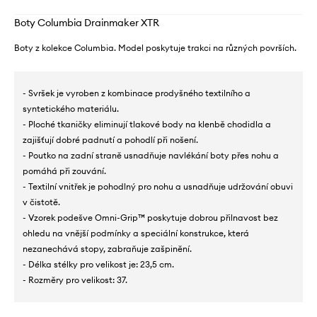
Boty Columbia Drainmaker XTR
Boty z kolekce Columbia. Model poskytuje trakci na různých površích.
- Svršek je vyroben z kombinace prodyšného textilního a
syntetického materiálu.
- Ploché tkaničky eliminují tlakové body na klenbě chodidla a
zajišťují dobré padnutí a pohodlí při nošení.
- Poutko na zadní straně usnadňuje navlékání boty přes nohu a
pomáhá při zouvání.
- Textilní vnitřek je pohodlný pro nohu a usnadňuje udržování obuvi
v čistotě.
- Vzorek podešve Omni-Grip™ poskytuje dobrou přilnavost bez
ohledu na vnější podmínky a speciální konstrukce, která
nezanechává stopy, zabraňuje zašpinění.
- Délka stélky pro velikost je: 23,5 cm.
- Rozměry pro velikost: 37.