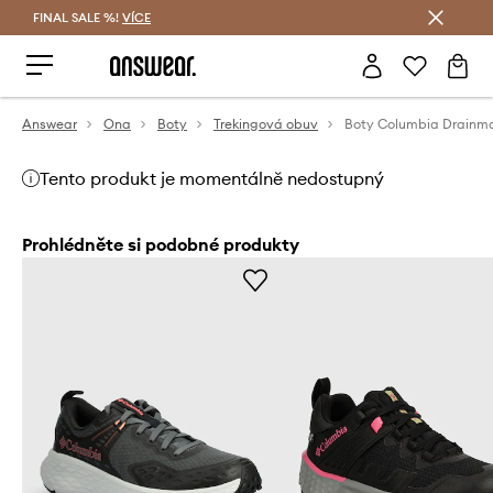
FINAL SALE %!
VÍCE
Ušetřete s Answear Club
Answear
Ona
Boty
Trekingová obuv
Boty Columbia Drainm
Tento produkt je momentálně nedostupný
Prohlédněte si podobné produkty