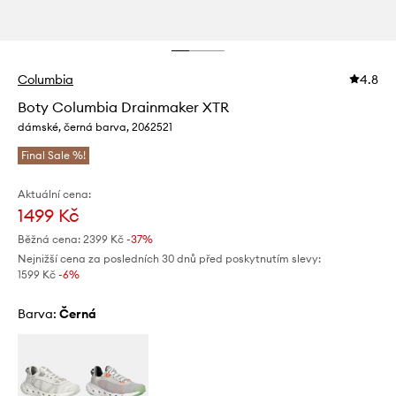
Columbia
4.8
Boty Columbia Drainmaker XTR
dámské, černá barva, 2062521
Final Sale %!
Aktuální cena:
1499 Kč
Běžná cena:
2399 Kč
-37%
Nejnižší cena za posledních 30 dnů před poskytnutím slevy:
1599 Kč
 -6%
Barva:
černá