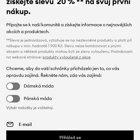
získejte slevu
20 %
** na svůj první
nákup.
Připojte se k naší komunitě a získejte informace o nejnovějších
akcích a produktech.
**Sleva je jednorázová, vztahuje se na nezlevněné produkty a platí při
nákupu v min. hodnotě 1 900 Kč. Slevu nelze kombinovat s jinými
akcemi a některé produkty mohou být ze slevy vyloučeny. Podrobnosti
na webové stránce:
produkty vyloučené z akce
Chceme, aby do vaší schránky přicházelo jen to, co vás
opravdu zajímá. Řekněte nám, zda vás zajímá:
Dámská móda
Pánská móda
Výběr nabídky je volitelný.
Přihlásit se