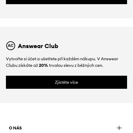
Answear Club
Vytvořte si účet a ušetřete při každém nákupu. V Answear
Clubu získáte až
20%
trvalou slevu z běžných cen.
Zjistěte více
O NÁS