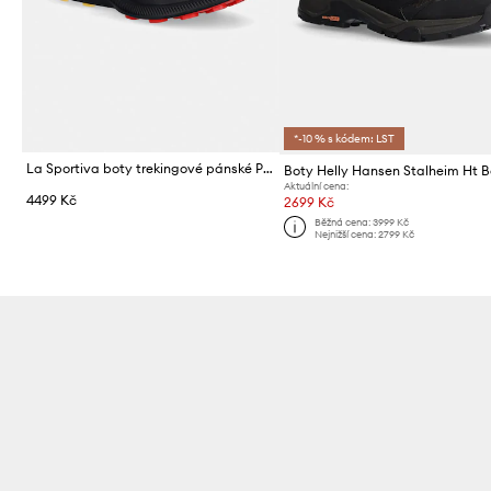
*-10 % s kódem: LST
La Sportiva boty trekingové pánské Prodigio 2
Boty Helly Hansen Stalheim Ht 
Aktuální cena:
4499 Kč
2699 Kč
Běžná cena:
3999 Kč
Nejnižší cena:
2799 Kč