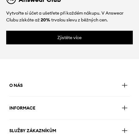
Vytvořte si účet a ušetřete při každém nákupu. V Answear
Clubu získáte až
20%
trvalou slevu z běžných cen.
Zjistěte více
O NÁS
INFORMACE
SLUŽBY ZÁKAZNÍKŮM