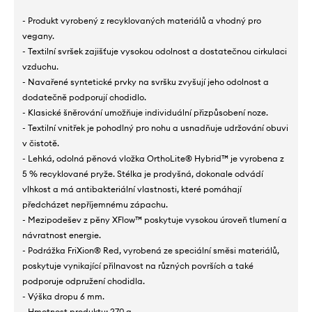
- Produkt vyrobený z recyklovaných materiálů a vhodný pro
vegany.
- Textilní svršek zajišťuje vysokou odolnost a dostatečnou cirkulaci
vzduchu.
- Navařené syntetické prvky na svršku zvyšují jeho odolnost a
dodatečně podporují chodidlo.
- Klasické šněrování umožňuje individuální přizpůsobení noze.
- Textilní vnitřek je pohodlný pro nohu a usnadňuje udržování obuvi
v čistotě.
- Lehká, odolná pěnová vložka OrthoLite® Hybrid™ je vyrobena z
5 % recyklované pryže. Stélka je prodyšná, dokonale odvádí
vlhkost a má antibakteriální vlastnosti, které pomáhají
předcházet nepříjemnému zápachu.
- Mezipodešev z pěny XFlow™ poskytuje vysokou úroveň tlumení a
návratnost energie.
- Podrážka FriXion® Red, vyrobená ze speciální směsi materiálů,
poskytuje vynikající přilnavost na různých površích a také
podporuje odpružení chodidla.
- Výška dropu 6 mm.
- Hmotnost produktu: 270 g.