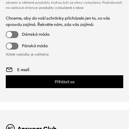
akcemi a některé produkty mohou být ze slevy vyloučeny. Podrobnosti
na webové stránce:
produkty vyloučené z akce
Chceme, aby do vaší schránky přicházelo jen to, co vás
opravdu zajímá. Řekněte nám, zda vás zajímá:
Dámská móda
Pánská móda
Výběr nabídky je volitelný.
Přihlásit se
Answear Club