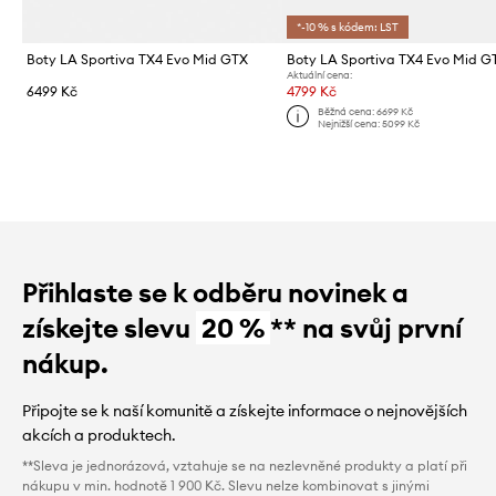
*-10 % s kódem: LST
Boty LA Sportiva TX4 Evo Mid GTX
Boty LA Sportiva TX4 Evo Mid G
Aktuální cena:
6499 Kč
4799 Kč
Běžná cena:
6699 Kč
Nejnižší cena:
5099 Kč
Přihlaste se k odběru novinek a
získejte slevu
20 %
** na svůj první
nákup.
Připojte se k naší komunitě a získejte informace o nejnovějších
akcích a produktech.
**Sleva je jednorázová, vztahuje se na nezlevněné produkty a platí při
nákupu v min. hodnotě 1 900 Kč. Slevu nelze kombinovat s jinými