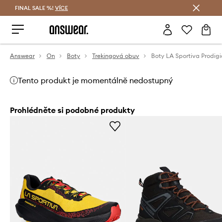
FINAL SALE %!
VÍCE
Ušetřete s Answear Club
Answear
On
Boty
Trekingová obuv
Boty LA Sportiva Prodigi
Tento produkt je momentálně nedostupný
Prohlédněte si podobné produkty