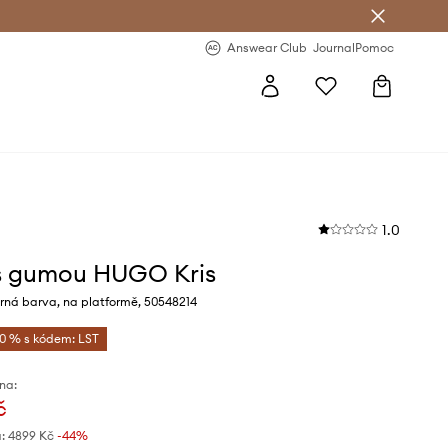
Answear Club
- 20 % na první objednávku
Answear Club
Journal
Pomoc
1.0
s gumou HUGO Kris
rná barva, na platformě, 50548214
10 % s kódem: LST
na:
č
:
4899 Kč
-44%