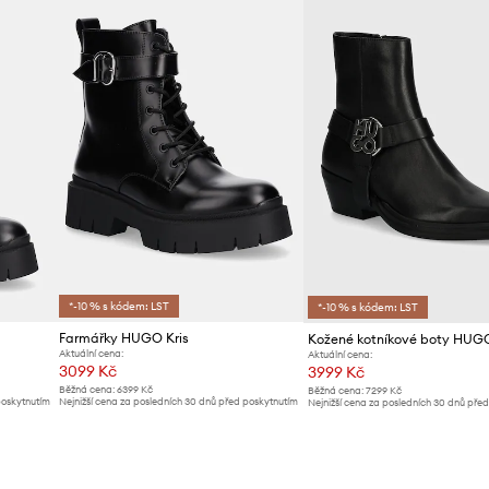
*-10 % s kódem: LST
*-10 % s kódem: LST
Farmářky HUGO Kris
Kožené kotníkové boty HUG
Aktuální cena:
Aktuální cena:
3099 Kč
3999 Kč
Běžná cena:
6399 Kč
Běžná cena:
7299 Kč
poskytnutím
Nejnižší cena za posledních 30 dnů před poskytnutím
Nejnižší cena za posledních 30 dnů pře
slevy:
3299 Kč
slevy:
4199 Kč