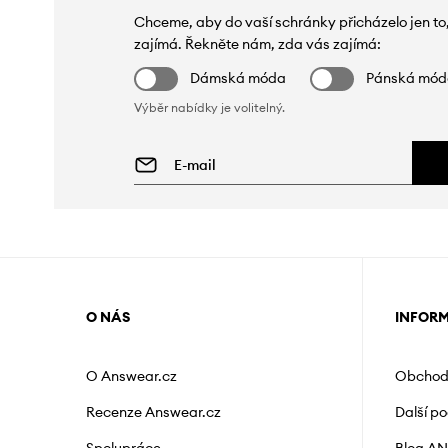
Chceme, aby do vaší schránky přicházelo jen to
zajímá. Řekněte nám, zda vás zajímá:
Dámská móda
Pánská mó
Výběr nabídky je volitelný.
O NÁS
INFOR
O Answear.cz
Obchod
Recenze Answear.cz
Další p