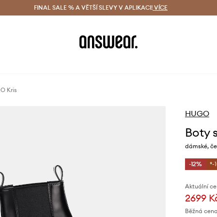
ácení zdarma (od 1800 Kč)
FINAL SALE % A VĚTŠÍ SLEVY V APLIKACI!
Doručení i do 24 h
VÍCE
Ušetřete s 
O Kris
HUGO
Boty 
dámské, če
-12%
*-
Aktuální ce
2699 K
Běžná cena