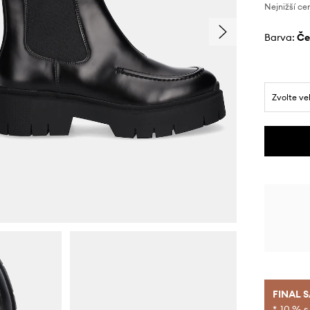
Nejnižší ce
Barva:
č
Zvolte ve
FINAL 
*-10 % s