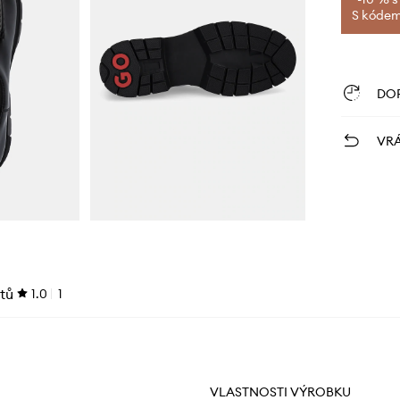
S kódem 
DO
VRÁ
tů
1.0
1
VLASTNOSTI VÝROBKU