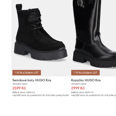
*-10 % s kódem: LST
*-10 % s kódem: LST
Semišové boty HUGO Kris
Kozačky HUGO Kris
Aktuální cena:
Aktuální cena:
2599 Kč
2999 Kč
Běžná cena:
4899 Kč
Běžná cena:
5599 Kč
Nejnižší cena za posledních 30 dnů před poskytnutím
Nejnižší cena za posledních 30 dnů před 
slevy:
2699 Kč
slevy:
3199 Kč