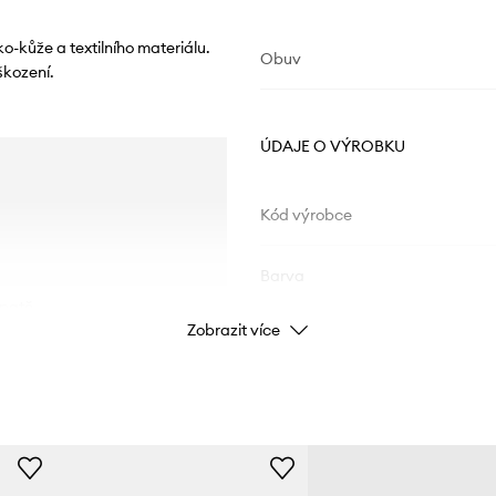
kůže a textilního materiálu.
Obuv
škození.
ÚDAJE O VÝROBKU
Kód výrobce
Barva
 patě.
Zobrazit více
Značka
Výrobce
ID produktu