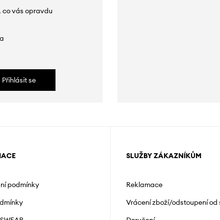
, co vás opravdu
da
Přihlásit se
MACE
SLUŽBY ZÁKAZNÍKŮM
ní podmínky
Reklamace
odmínky
Vrácení zboží/odstoupení od