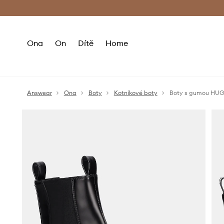
Premium Fashion Benefits
Doručení a vr
Ona
On
Dítě
Home
Answear
Ona
Boty
Kotníkové boty
Boty s gumou HUG