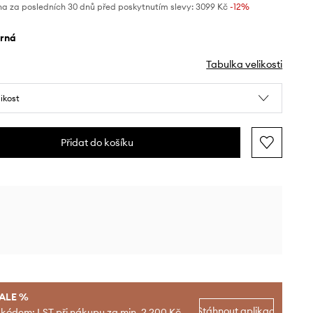
na za posledních 30 dnů před poskytnutím slevy:
3099 Kč
 -12%
erná
Tabulka velikosti
likost
Přidat do košíku
SALE %
Stáhnout aplikaci
 kódem: LST při nákupu za min. 2 200 Kč.