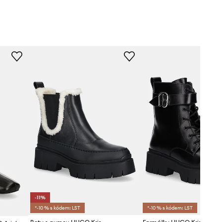
-11%
*-10 % s kódem: LST
*-10 % s kódem: LST