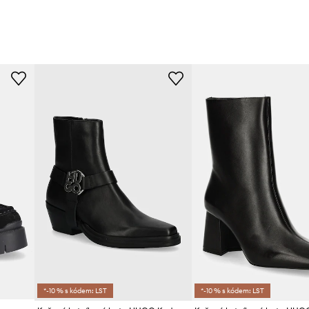
*-10 % s kódem: LST
*-10 % s kódem: LST