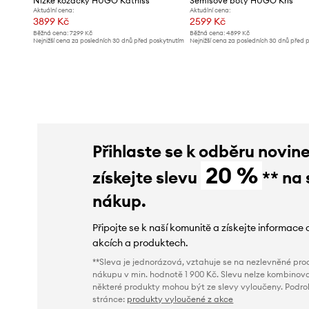
Nízké kozačky HUGO Katniss
Semišové boty HUGO Kris
Aktuální cena:
Aktuální cena:
3899 Kč
2599 Kč
Běžná cena:
7299 Kč
Běžná cena:
4899 Kč
Nejnižší cena za posledních 30 dnů před poskytnutím
Nejnižší cena za posledních 30 dnů před 
slevy:
4099 Kč
slevy:
2699 Kč
Přihlaste se k odběru novin
20 %
získejte slevu
** na 
nákup.
Připojte se k naší komunitě a získejte informace 
akcích a produktech.
**Sleva je jednorázová, vztahuje se na nezlevněné prod
nákupu v min. hodnotě 1 900 Kč. Slevu nelze kombinova
některé produkty mohou být ze slevy vyloučeny. Podr
stránce:
produkty vyloučené z akce