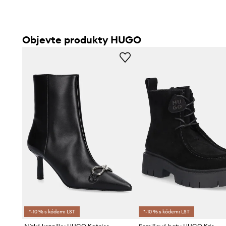
Objevte produkty HUGO
*-10 % s kódem: LST
*-10 % s kódem: LST