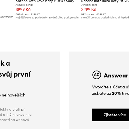
Kožené kotníkové boty HUGO Kody
Kožené kotníkové boty HUGO
Aktuální cena:
Aktuální cena:
3999 Kč
3299 Kč
Běžná cena:
7299 Kč
Běžná cena:
6099 Kč
poskytnutím
Nejnižší cena za posledních 30 dnů před poskytnutím
Nejnižší cena za posledních 30 dnů pře
slevy:
4199 Kč
slevy:
3499 Kč
ek a
svůj první
Answear
Vytvořte si účet a
získáte až
20%
trva
o nejnovějších
ukty a platí při
t s jinými akcemi a
Zjistěte více
obnosti na webové