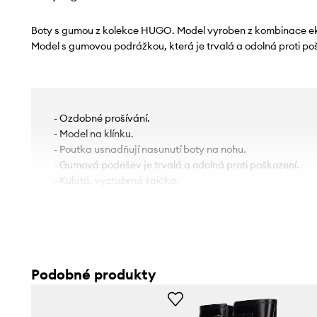
Boty s gumou z kolekce HUGO. Model vyroben z kombinace eko-
Model s gumovou podrážkou, která je trvalá a odolná proti po
- Ozdobné prošívání.
- Model na klínku.
- Poutka usnadňují nasunutí boty na nohu.
- Gumová podešev je trvalá a odolná proti poškození.
- Kulatá, vyztužená špička.
- Vyztužená pata poskytuje vynikající podporu kotníku a
- Výška platformy: 4 cm.
- Délka stélky pro velikost je: 25 cm.
- Rozměry pro velikost: 39.
Podobné produkty